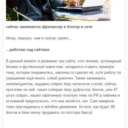
сейчас занимается фрилансер и блогер в сети
Итак, поехали, чем я сейчас занят…
…работаю над сайтами
В данный момент я развиваю три сайта, этот бложек, кулинарный
бложек и футбольный новостник, запарился ставить премиум
тему, которая понравилась, наконец-то сделал её, хотя работу по
украшению ещё много, собой доволен. Также занимаюсь
линкбилдингом, недавно собрал базу каталогов статей, сейчас
прогоняю по ней, также собираю базу дуфоллоу блогов, уже 47
штук собрал, нашёл офигенную платную тему по PR в паблике и
оснований предполагать, что она загнётся, нет. Сам наверное
тоже присоединюсь к dofollow движению. Кстати, как будет 80
блогов в базе начну продавать по полтора бакса)