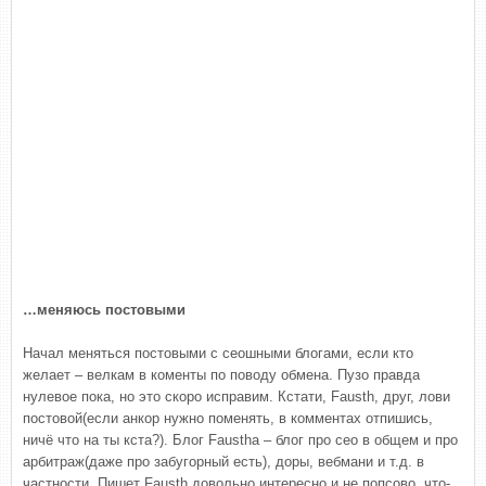
…меняюсь постовыми
Начал меняться постовыми с сеошными блогами, если кто
желает – велкам в коменты по поводу обмена. Пузо правда
нулевое пока, но это скоро исправим. Кстати, Fausth, друг, лови
постовой(если анкор нужно поменять, в комментах отпишись,
ничё что на ты кста?). Блог Fausthа – блог про сео в общем и про
арбитраж(даже про забугорный есть), доры, вебмани и т.д. в
частности. Пишет Fausth довольно интересно и не попсово, что-