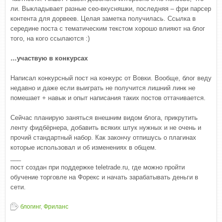
ли. Выкладывает разные сео-вкусняшки, последняя – фри парсер
контента для дорвеев. Целая заметка получилась. Ссылка в
середине поста с тематическим текстом хорошо влияют на блог
того, на кого ссылаются :)
…участвую в конкурсах
Написал конкурсный пост на конкурс от Вовки. Вообще, блог веду
недавно и даже если выиграть не получится лишний линк не
помешает + навык и опыт написания таких постов оттачивается.
Сейчас планирую заняться внешним видом блога, прикрутить
ленту фидбёрнера, добавить всяких штук нужных и не очень и
прочий стандартный набор. Как закончу отпишусь о плагинах
которые использовал и об изменениях в общем.
___
пост создан при поддержке teletrade.ru, где можно пройти
обучение торговле на Форекс и начать зарабатывать деньги в
сети.
блогинг
,
Фриланс