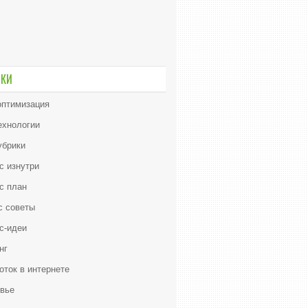
ИКИ
птимизация
ехнологии
убрики
с изнутри
с план
с советы
с-идеи
нг
оток в интернете
вье