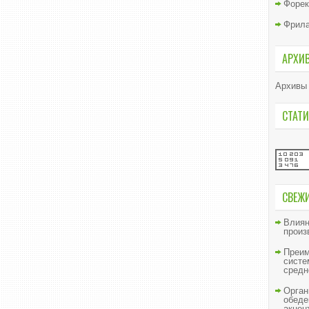
Форек
Фрил
АРХИ
Архивы
СТАТИ
СВЕЖ
Влиян
произ
Преим
систе
средн
Орган
обеде
акцен