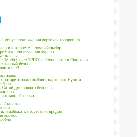
ю услуг продвижения карточек товаров на
еса в интернете – лучший выбор
работка при изучении курсов
ные плюсы
е “Marketplace 2PRO” в Технопарке в Сколково
пективный бизнес
азин кофе?
 магазина
ых авторитетных гемблинг-партнерок Рунета
 обзор
 Сетей для вашего бизнеса
магазин
в интернет-бизнеса
: 2 совета
знесе
 или избежать отсутствия продаж
йн космос
дробно