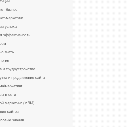
тиции
нет-бизнес
нет-маркетинг
ии успеха
я эффективность
сем
но знать
логия
а и трудоустройство
утка и продвижение сайта
ма/маркетинг
сы в сети
ой маркетинг (МЛМ)
ние сайтов
совые знания