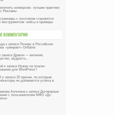
величить конверсию: лучшие практики
с Рекламы
 сувениры с логотипом становятся
с-инструментом: кейсы и примеры
ИЕ КОММЕНТАРИИ
жда
к записи
Почему в Российских
нах «умирает» Oriflame
к записи
Дракон — величие,
ество, мудрость…
ий
к записи
Нужен ли плагин
ования для WordPress?
й
к записи
20 причин, по которым
ибьюторы не добиваются успеха в
икова Ангелина
к записи
Договорные
ения с пользователем МФО «До
аты»