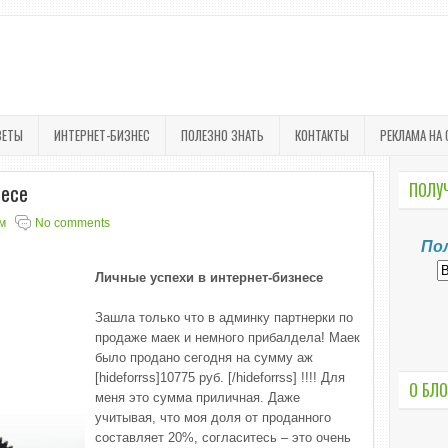
ВЕТЫ
ИНТЕРНЕТ-БИЗНЕС
ПОЛЕЗНО ЗНАТЬ
КОНТАКТЫ
РЕКЛАМА НА 
несе
ПОЛУЧ
м
No comments
По
Личные успехи в интернет-бизнесе
Зашла только что в админку партнерки по
продаже маек и немного прибалдела! Маек
было продано сегодня на сумму аж
[hideforrss]10775 руб. [/hideforrss] !!!! Для
О БЛО
меня это сумма приличная. Даже
учитывая, что моя доля от проданного
составляет 20%, согласитесь – это очень