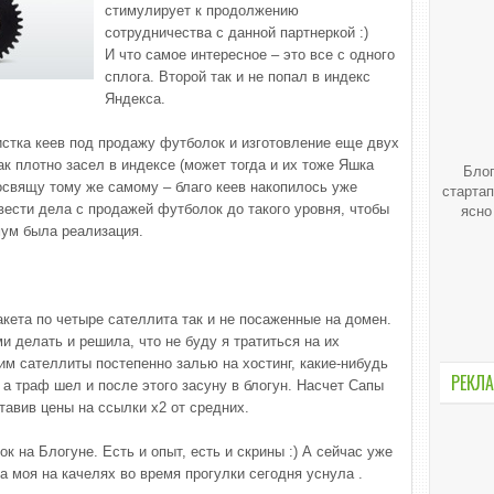
стимулирует к продолжению
сотрудничества с данной партнеркой :)
И что самое интересное – это все с одного
сплога. Второй так и не попал в индекс
Яндекса.
истка кеев под продажу футболок и изготовление еще двух
ак плотно засел в индексе (может тогда и их тоже Яшка
Блог
свящу тому же самому – благо кеев накопилось уже
стартап
вести дела с продажей футболок до такого уровня, чтобы
ясно
мум была реализация.
кета по четыре сателлита так и не посаженные на домен.
и делать и решила, что не буду я тратиться на их
им сателлиты постепенно залью на хостинг, какие-нибудь
РЕКЛА
 а траф шел и после этого засуну в блогун. Насчет Сапы
тавив цены на ссылки х2 от средних.
ок на Блогуне. Есть и опыт, есть и скрины :) А сейчас уже
ча моя на качелях во время прогулки сегодня уснула .