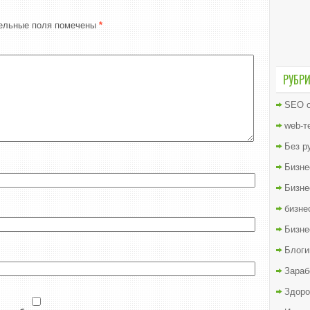
ельные поля помечены
*
РУБР
SEO о
web-т
Без р
Бизне
Бизне
бизне
Бизне
Блоги
Зараб
Здоро