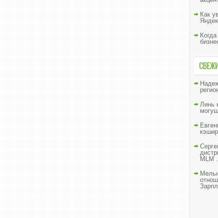
Как у
Яндек
Когда
бизне
СВЕЖ
Наде
регио
Линь
могущ
Евген
кэшир
Серге
дистр
MLM .
Мельн
отнош
Зарпл