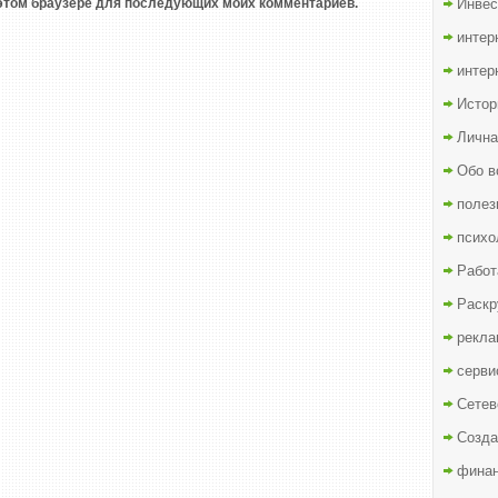
в этом браузере для последующих моих комментариев.
Инвес
интер
интер
Истор
Лична
Обо в
полез
психо
Работ
Раскр
рекла
серви
Сетев
Созда
финан