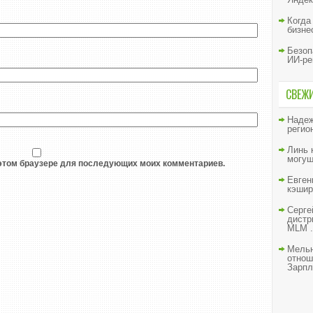
Когда
бизне
Безоп
ИИ-ре
СВЕЖ
Наде
регио
Линь
могущ
в этом браузере для последующих моих комментариев.
Евген
кэшир
Серге
дистр
MLM .
Мельн
отнош
Зарпл