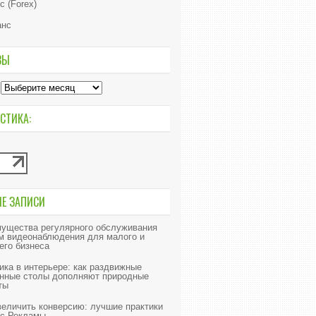
с (Forex)
анс
ВЫ
СТИКА:
ИЕ ЗАПИСИ
ущества регулярного обслуживания
м видеонаблюдения для малого и
его бизнеса
ика в интерьере: как раздвижные
нные столы дополняют природные
ты
величить конверсию: лучшие практики
с Рекламы