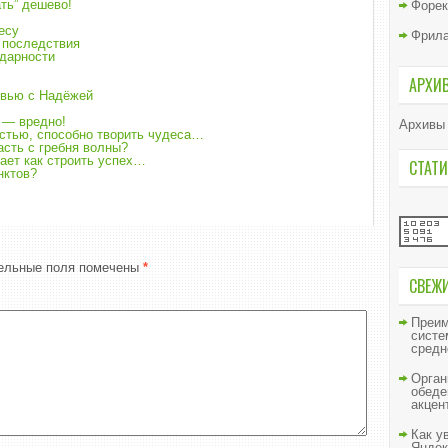
ть” дешево!
Форек
есу
Фрил
 последствия
одарности
АРХИ
рвью с Надёжей
 — вредно!
Архивы
стью, способно творить чудеса…
асть с гребня волны?
ает как строить успех…
СТАТИ
нктов?
ельные поля помечены
*
СВЕЖ
Преим
систе
средн
Орган
обеде
акцен
Как у
Яндек