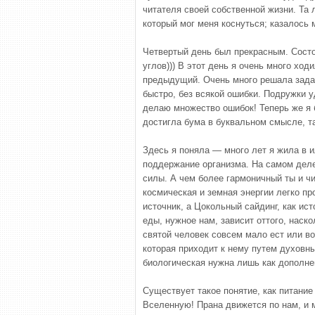
читателя своей собственной жизни. Та 
который мог меня коснуться; казалось 
Четвертый день был прекрасным. Состо
углов))) В этот день я очень много хо
предыдущий. Очень много решала задач
быстро, без всякой ошибки. Подружки у
делаю множество ошибок! Теперь же я 
достигла бума в буквальном смысле, т
Здесь я поняла — много лет я жила в 
поддержание организма. На самом деле 
силы. А чем более гармоничный ты и чи
космическая и земная энергии легко пр
источник, а Цокольный сайдинг, как ис
еды, нужное нам, зависит оттого, нас
святой человек совсем мало ест или во
которая приходит к нему путем духовн
биологическая нужна лишь как дополне
Существует такое понятие, как питани
Вселенную! Прана движется по нам, и 