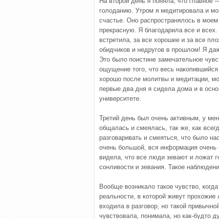
На второй день я поняла, что главное 
голоданию. Утром я медитировала и мо
счастье. Оно распространялось в моем
прекрасную. Я благодарила все и всех
встретила, за все хорошее и за все пл
обидчиков и недругов в прошлом! Я да
Это было поистине замечательное чувс
ощущение того, что весь накопившийся 
хорошо после молитвы и медитации, мо
первые два дня я сидела дома и в осн
университете.
Третий день был очень активным, у мен
общалась и смеялась, так же, как всег
разговаривать и смеяться, что было на
очень большой, вся информация очень 
видела, что все люди зевают и ложат г
сонливости и зевания. Такое наблюден
Вообще возникало такое чувство, когда 
реальности, в которой живут прохожие 
входила в разговор, но такой привычно
чувствовала, понимала, но как-будто д