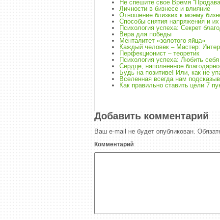
Не спешите свое Время “Продава
Личности в бизнесе и влияние
Отношение близких к моему бизн
Способы снятия напряжения и их
Психология успеха: Секрет благ
Вера для победы
Менталитет «золотого яйца»
Каждый человек – Мастер: Инте
Перфекционист – теоретик
Психология успеха: Любить себя
Сердце, наполненное благодарно
Будь на позитиве! Или, как не уп
Вселенная всегда нам подсказыв
Как правильно ставить цели 7 пу
Добавить комментарий
Ваш e-mail не будет опубликован.
Обязат
Комментарий