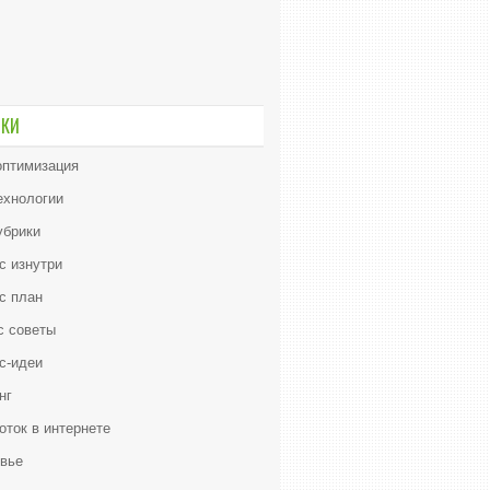
ИКИ
птимизация
ехнологии
убрики
с изнутри
с план
с советы
с-идеи
нг
оток в интернете
вье