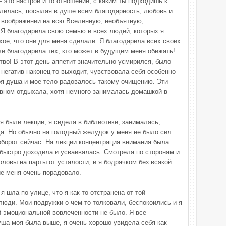
— это настрой и то отношение, с каким ты подходишь к
лилась, посылая в душе всем благодарность, любовь и
 воображении на всю Вселенную, необъятную,
. Я благодарила свою семью и всех людей, которых я
охое, что они для меня сделали. Я благодарила всех своих
же благодарила тех, кто может в будущем меня обижать!
тво! В этот день аппетит значительно усмирился, было
негатив наконец-то выходит, чувствовала себя особенно
я душа и мое тело радовалось такому очищению. Эти
овном отдыхала, хотя немного занималась домашкой в
я были лекции, я сидела в библиотеке, занималась,
да. Но обычно на голодный желудок у меня не было сил
оборот сейчас. На лекции концентрация внимания была
быстро доходила и усваивалась. Смотрела по сторонам и
оловы на парты от усталости, и я бодрячком без всякой
ие меня очень порадовало.
я шла по улице, что я как-то отстранена от той
люди. Мои подружки о чем-то толковали, беспокоились и я
й эмоциональной вовлеченности не было. Я все
уша моя была выше, я очень хорошо увидела себя как