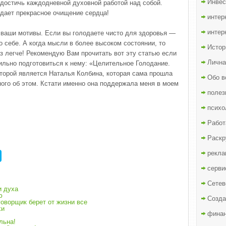
Инвес
 достичь каждодневной духовной работой над собой.
 дает прекрасное очищение сердца!
интер
интер
 ваши мотивы. Если вы голодаете чисто для здоровья —
о себе. А когда мысли в более высоком состоянии, то
Истор
з легче! Рекомендую Вам прочитать вот эту статью если
Лична
ильно подготовиться к нему: «Целительное Голодание.
оторой является Наталья Колбина, которая сама прошла
Обо в
ного об этом. Кстати именно она поддержала меня в моем
полез
психо
Работ
Раскр
рекла
серви
Сетев
и духа
ю
Созда
оворщик берет от жизни все
хи
финан
льна!