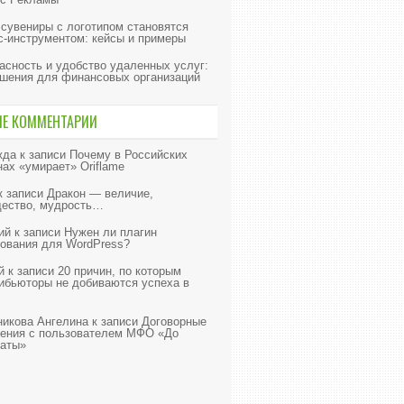
 сувениры с логотипом становятся
с-инструментом: кейсы и примеры
асность и удобство удаленных услуг:
шения для финансовых организаций
ИЕ КОММЕНТАРИИ
жда
к записи
Почему в Российских
нах «умирает» Oriflame
к записи
Дракон — величие,
ество, мудрость…
ий
к записи
Нужен ли плагин
ования для WordPress?
й
к записи
20 причин, по которым
ибьюторы не добиваются успеха в
икова Ангелина
к записи
Договорные
ения с пользователем МФО «До
аты»