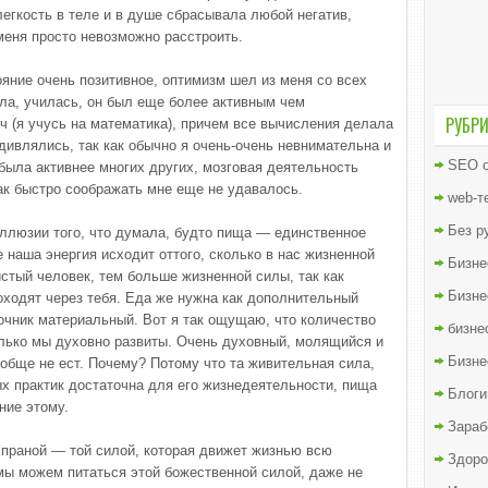
легкость в теле и в душе сбрасывала любой негатив,
меня просто невозможно расстроить.
яние очень позитивное, оптимизм шел из меня со всех
дила, училась, он был еще более активным чем
РУБР
 (я учусь на математика), причем все вычисления делала
дивлялись, так как обычно я очень-очень невнимательна и
SEO о
была активнее многих других, мозговая деятельность
ак быстро соображать мне еще не удавалось.
web-т
Без р
иллюзии того, что думала, будто пища — единственное
наша энергия исходит оттого, сколько в нас жизненной
Бизне
стый человек, тем больше жизненной силы, так как
Бизне
оходят через тебя. Еда же нужна как дополнительный
точник материальный. Вот я так ощущаю, что количество
бизне
колько мы духовно развиты. Очень духовный, молящийся и
Бизне
обще не ест. Почему? Потому что та живительная сила,
ых практик достаточна для его жизнедеятельности, пища
Блоги
ние этому.
Зараб
е праной — той силой, которая движет жизнью всю
Здоро
мы можем питаться этой божественной силой, даже не