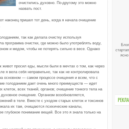
очистились духовно. По-другому это можно
назвать пост.
вот наконец пришел тот день, когда я начала очищение
.
олоданием, так как делала очистку используя
ла программа очистки, где можно было употреблять воду,
Блог
оном и медом, чтобы не потерять сильно в весе. Однако
стартап
ясно
к живот просил еды, мысли были в мечтах о том, как через
сле я вела себя неправильно, так как не контролировала
на основном — самом процессе очищения и всем, что с
ние голоданием дает очень много преимуществ — идет
х клеток, всех тканей, органов; очищение тонкого тела на
у духовное очищение. Организм возобновляется,
РЕКЛА
ожений в теле. Вместе с уходом старых клеток и токсинов
ержала их там, очищаются психические каналы,
е глубокое понимание вещей. Все это я знала только на