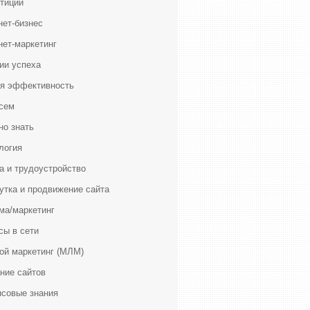
тиции
нет-бизнес
нет-маркетинг
ии успеха
я эффективность
сем
но знать
логия
а и трудоустройство
утка и продвижение сайта
ма/маркетинг
сы в сети
ой маркетинг (МЛМ)
ние сайтов
совые знания