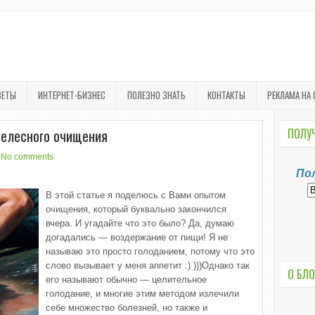
ВЕТЫ
ИНТЕРНЕТ-БИЗНЕС
ПОЛЕЗНО ЗНАТЬ
КОНТАКТЫ
РЕКЛАМА НА 
телесного очищения
ПОЛУЧ
No comments
По
В этой статье я поделюсь с Вами опытом
очищения, который буквально закончился
вчера. И угадайте что это было? Да, думаю
догадались — воздержание от пищи! Я не
называю это просто голоданием, потому что это
слово вызывает у меня аппетит :) )))Однако так
О БЛО
его называют обычно — целительное
голодание, и многие этим методом излечили
себе множество болезней, но также и