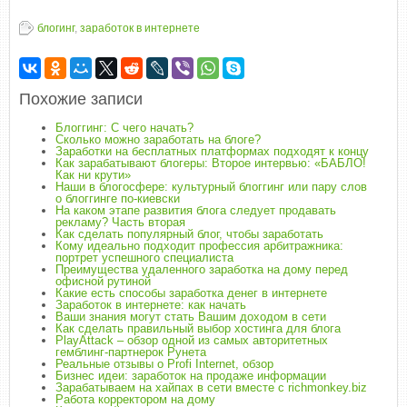
блогинг
,
заработок в интернете
Похожие записи
Блоггинг: С чего начать?
Сколько можно заработать на блоге?
Заработки на бесплатных платформах подходят к концу
Как зарабатывают блогеры: Второе интервью: «БАБЛО!
Как ни крути»
Наши в блогосфере: культурный блоггинг или пару слов
о блоггинге по-киевски
На каком этапе развития блога следует продавать
рекламу? Часть вторая
Как сделать популярный блог, чтобы заработать
Кому идеально подходит профессия арбитражника:
портрет успешного специалиста
Преимущества удаленного заработка на дому перед
офисной рутиной
Какие есть способы заработка денег в интернете
Заработок в интернете: как начать
Ваши знания могут стать Вашим доходом в сети
Как сделать правильный выбор хостинга для блога
PlayAttack – обзор одной из самых авторитетных
гемблинг-партнерок Рунета
Реальные отзывы о Profi Internet, обзор
Бизнес идеи: заработок на продаже информации
Зарабатываем на хайпах в сети вместе с richmonkey.biz
Работа корректором на дому