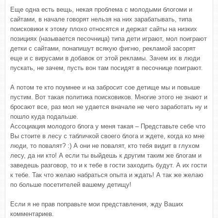
Еще одна есть вещь, некая проблема с молодыми блогоми и
сайтами, в начале говорят нельзя на них зарабатывать, типа
поисковики к этому плохо относятся и держат сайты на низких
позициях (называется песочница) типа дети играют, мол поиграют
детки с сайтами, понапишут всякую фигню, рекламой засорят
еще и с вирусами в добавок от этой рекламы. Зачем их в люди
пускать, не зачем, пусть вон там посидят в песочнице поиграют.
А потом те кто поумнее и на забросит сое детище мы и повыше
пустим. Вот такая политика поисковиков. Многие этого не знают и
бросают все, раз мол не удается вначале не чего заработать ну и
пошло куда подальше.
Ассоциация молодого блога у меня такая – Представьте себе что
Вы стоите в лесу с табличкой своего блога и ждете, когда ко мне
люди, то повалят? :) А они не повалят, кто тебя видит в глухом
лесу, да ни кто! А если ты выйдешь к другим таким же блогам и
заведешь разговор, то и к тебе в гости заходить будут. А их гости
к тебе. Так что желаю набраться опыта и ждать! А так же желаю
по больше посетителей вашему детищу!
Если я не прав поправьте мои представления, жду Ваших
комментариев.