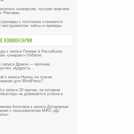
величить конверсию: лучшие практики
с Рекламы
 сувениры с логотипом становятся
с-инструментом: кейсы и примеры
ИЕ КОММЕНТАРИИ
жда
к записи
Почему в Российских
нах «умирает» Oriflame
к записи
Дракон — величие,
ество, мудрость…
ий
к записи
Нужен ли плагин
ования для WordPress?
й
к записи
20 причин, по которым
ибьюторы не добиваются успеха в
икова Ангелина
к записи
Договорные
ения с пользователем МФО «До
аты»