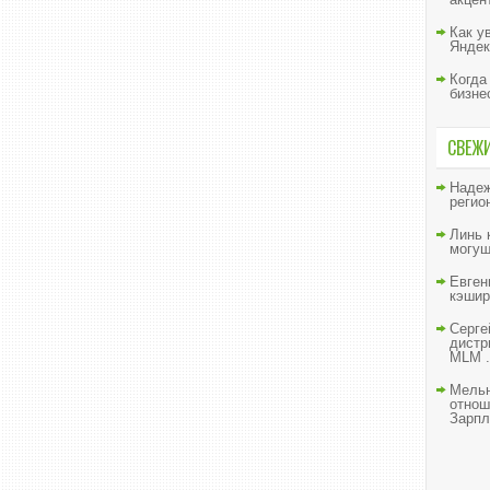
Как у
Яндек
Когда
бизне
СВЕЖ
Наде
регио
Линь
могущ
Евген
кэшир
Серге
дистр
MLM .
Мельн
отнош
Зарпл