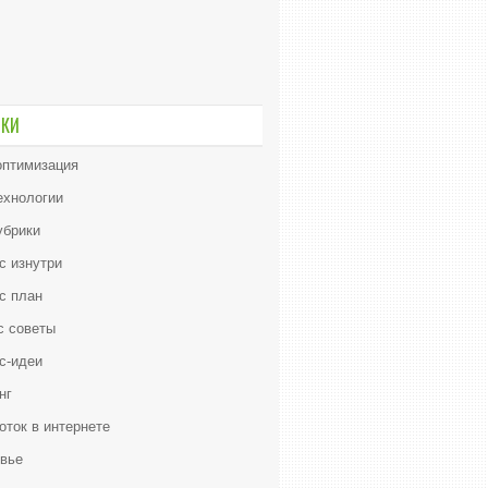
ИКИ
птимизация
ехнологии
убрики
с изнутри
с план
с советы
с-идеи
нг
оток в интернете
вье