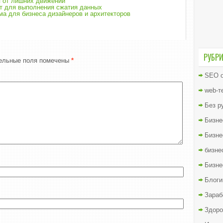
я от лишних движений
 для выполнения сжатия данных
а для бизнеса дизайнеров и архитекторов
РУБР
ельные поля помечены
*
SEO о
web-т
Без р
Бизне
Бизне
бизне
Бизне
Блоги
Зараб
Здоро