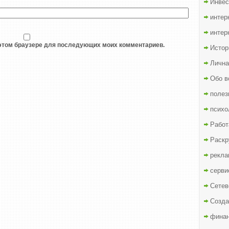
Инвес
интер
интер
в этом браузере для последующих моих комментариев.
Истор
Лична
Обо в
полез
психо
Работ
Раскр
рекла
серви
Сетев
Созда
финан