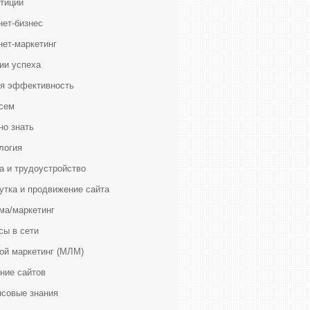
тиции
нет-бизнес
нет-маркетинг
ии успеха
я эффективность
сем
но знать
логия
а и трудоустройство
утка и продвижение сайта
ма/маркетинг
сы в сети
ой маркетинг (МЛМ)
ние сайтов
совые знания