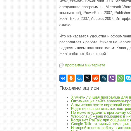
Итак, скачать PowerPoint 2007 бесплатн
следующие программы – Microsoft Word 
компьютер!), PowerPoint 2007, Publisher
2007, Excel 2007, Access 2007. Интерф
языке.
Что же касается удобства и оформлени
располагает к работе! Ничего не напо
надоесть всем пользователям. Ключ для
2007 работает без ключей.
программы в интернете
Похожие записи
XnView- лучшая программа для п
Оптимизация сайта shareware-пр
А вы используете пиратский соф
Редактирование скрытых настрое
Не можете удалить программу обы
WebConsult – ваш помощник в ин
Когда нет PalTalk при общении с
Google Talk: отличный помощник
Измеряйте свою работу в интерн