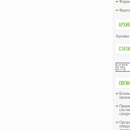
Форек
Фрил
АРХИ
Архивы
СТАТИ
СВЕЖ
Влиян
произ
Преим
систе
средн
Орган
обеде
акцен