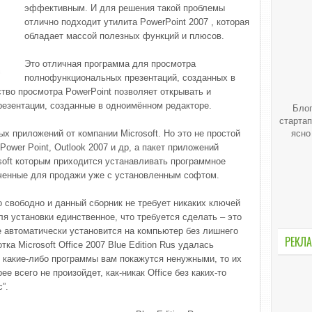
эффективным. И для решения такой проблемы
отлично подходит утилита PowerPoint 2007 , которая
обладает массой полезных функций и плюсов.
Это отличная программа для просмотра
полнофункциональных презентаций, созданных в
дство просмотра PowerPoint позволяет открывать и
езентации, созданные в одноимённом редакторе.
Блог
стартап
ных приложений от компании Microsoft. Но это не простой
ясно
wer Point, Outlook 2007 и др, а пакет приложений
soft которым приходится устанавливать программное
ченные для продажи уже с установленным софтом.
о свободно и данный сборник не требует никаких ключей
ля установки единственное, что требуется сделать – это
ce автоматически установится на компьютер без лишнего
РЕКЛА
а Microsoft Office 2007 Blue Edition Rus удалась
 какие-либо программы вам покажутся ненужными, то их
е всего не произойдет, как-никак Office без каких-то
”.