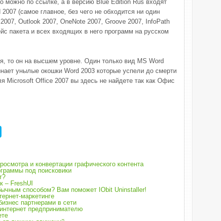
о можно по ссылке, а в версию Blue Edition Rus входят
2007 (самое главное, без чего не обходится ни один
 2007, Outlook 2007, OneNote 2007, Groove 2007, InfoPath
ейс пакета и всех входящих в него программ на русском
я, то он на высшем уровне. Один только вид MS Word
минает унылые окошки Word 2003 которые успели до смерти
 Microsoft Office 2007 вы здесь не найдете так как Офис
росмотра и конвертации графического контента
ограммы под поисковики
т?
к – FreshUI
чным способом? Вам поможет IObit Uninstaller!
тернет-маркетинге
 бизнес партнерами в сети
 интернет предпринимателю
ете