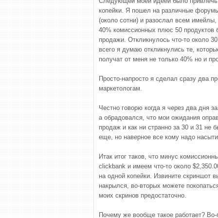
Следующей моей идеей было привлечь 
копейки. Я пошел на различные форумы
(около сотни) и разослал всем имейлы,
40% комиссионных плюс 50 продуктов б
продажи. Откликнулось что-то около 30
всего я думаю откликнулись те, котор
получат от меня не только 40% но и пр
Просто-напросто я сделал сразу два пр
маркетологам.
Честно говорю когда я через два дня за
а обрадовался, что мои ожидания оправ
продаж и как ни странно за 30 и 31 не 
еще, но наверное все кому надо насы
Итак итог таков, что минус комиссион
clickbank и имеем что-то около $2,350.
на одной копейки. Извините скриншот в
накрылся, во-вторых можете покопаться
моих скринов предостаточно.
Почему же вообще такое работает? Во-п