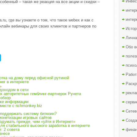
Инвес
собенный – такая же реакция на все акции и скидки –
интер
интер
ru, где вы узнаете о том, что такое webex и как с
лайн вебинары для своих клиентов и партнеров по
Истор
Лична
Обо в
полез
психо
Работ
отка на дому перед офисной рутиной
нег в интернете
Раскр
ь
доходом в сети
рекла
ых авторитетных гемблинг-партнерок Рунета
 обзор
аже информации
серви
месте с richmonkey.biz
Сетев
 поддержать систему биткоин?
монетизации игровых сайтов
Созда
подумать прежде, чем «уйти в Интернет»
ля стабильного высокого заработка в интернете
: 2 совета
финан
знесе