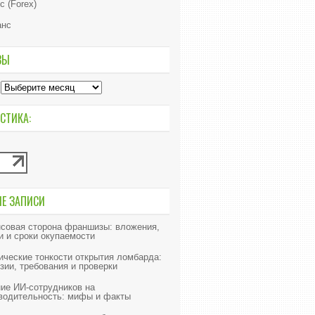
с (Forex)
анс
ВЫ
СТИКА:
ИЕ ЗАПИСИ
совая сторона франшизы: вложения,
и и сроки окупаемости
ческие тонкости открытия ломбарда:
зии, требования и проверки
ие ИИ‑сотрудников на
водительность: мифы и факты