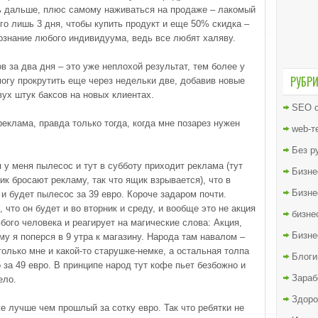
ь дальше, плюс самому наживаться на продаже – лакомый
его лишь 3 дня, чтобы купить продукт и еще 50% скидка –
сознание любого индивидуума, ведь все любят халяву.
в за два дня – это уже неплохой результат, тем более у
РУБР
могу прокрутить еще через недельки две, добавив новые
ух штук баксов на новых клиентах.
SEO о
реклама, правда только тогда, когда мне позарез нужен
web-т
Без р
у меня пылесос и тут в субботу приходит реклама (тут
Бизне
к бросают рекламу, так что ящик взрывается), что в
Бизне
 и будет пылесос за 39 евро. Короче задаром почти.
, что он будет и во вторник и среду, и вообще это не акция
бизне
любого человека и реагирует на магические слова: Акция,
Бизне
у я поперся в 9 утра к магазину. Народа там навалом –
олько мне и какой-то старушке-немке, а остальная толпа
Блоги
за 49 евро. В принципе народ тут кофе пьет безбожно и
Зараб
ело.
Здоро
 лучше чем прошлый за сотку евро. Так что ребятки не