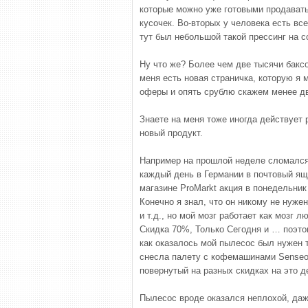
которые можно уже готовыми продават
кусочек. Во-вторых у человека есть вс
тут был небольшой такой прессинг на 
Ну что же? Более чем две тысячи баксо
меня есть новая страничка, которую я 
оферы и опять срублю скажем менее дв
Знаете на меня тоже иногда действует 
новый продукт.
Например на прошлой неделе сломался 
каждый день в Германии в почтовый ящи
магазине ProMarkt акция в понедельник
Конечно я знал, что он никому не нужен
и т.д., но мой мозг работает как мозг 
Скидка 70%, Только Сегодня и … поэтом
как оказалось мой пылесос был нужен т
снесла палету с кофемашинами Senseo 
повернутый на разных скидках на это д
Пылесос вроде оказался неплохой, даже