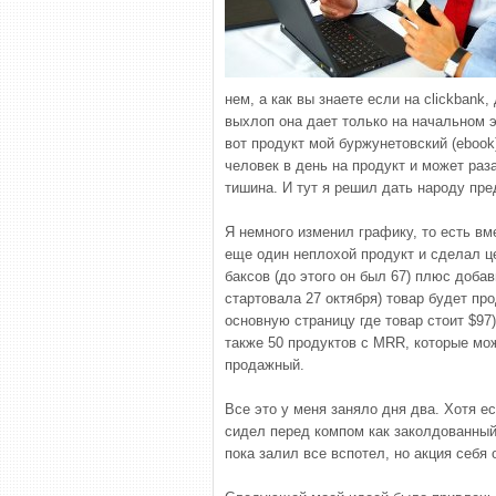
нем, а как вы знаете если на clickbank
выхлоп она дает только на начальном э
вот продукт мой буржунетовский (ebook
человек в день на продукт и может раз
тишина. И тут я решил дать народу пр
Я немного изменил графику, то есть в
еще один неплохой продукт и сделал це
баксов (до этого он был 67) плюс добав
стартовала 27 октября) товар будет пр
основную страницу где товар стоит $97
также 50 продуктов с MRR, которые мо
продажный.
Все это у меня заняло дня два. Хотя ес
сидел перед компом как заколдованный
пока залил все вспотел, но акция себ