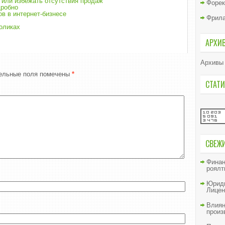
 или избежать отсутствия продаж
Форек
дробно
в в интернет-бизнесе
Фрил
роликах
АРХИ
Архивы
ельные поля помечены
*
СТАТИ
СВЕЖ
Финан
роялт
Юриди
Лицен
Влиян
произ