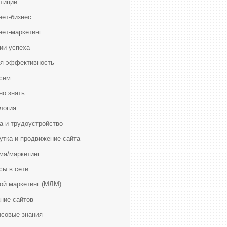
тиции
нет-бизнес
нет-маркетинг
ии успеха
я эффективность
сем
но знать
логия
а и трудоустройство
утка и продвижение сайта
ма/маркетинг
сы в сети
ой маркетинг (МЛМ)
ние сайтов
совые знания