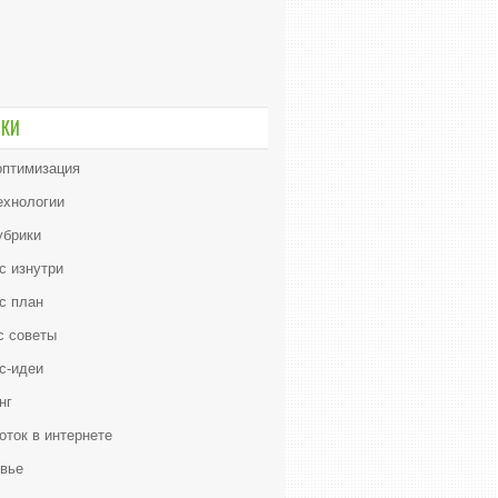
ИКИ
птимизация
ехнологии
убрики
с изнутри
с план
с советы
с-идеи
нг
оток в интернете
вье