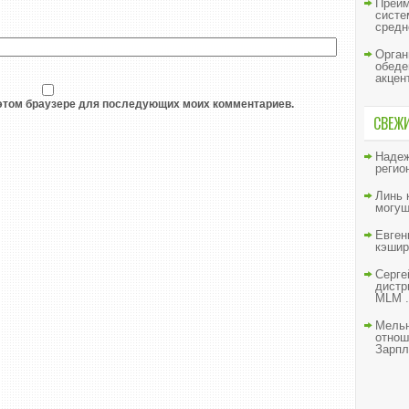
Преим
систе
средн
Орган
обеде
акцен
в этом браузере для последующих моих комментариев.
СВЕЖ
Наде
регио
Линь
могущ
Евген
кэшир
Серге
дистр
MLM .
Мельн
отнош
Зарпл