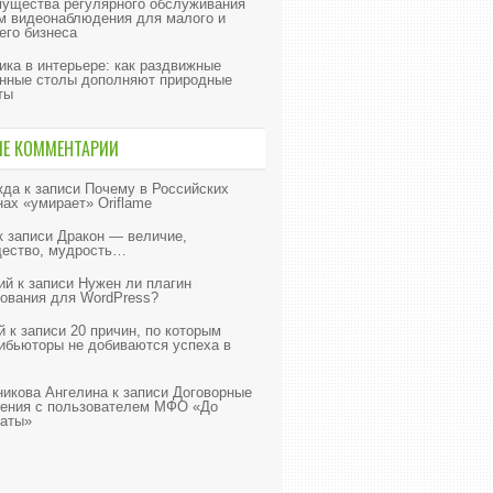
ущества регулярного обслуживания
м видеонаблюдения для малого и
его бизнеса
ика в интерьере: как раздвижные
нные столы дополняют природные
ты
ИЕ КОММЕНТАРИИ
жда
к записи
Почему в Российских
нах «умирает» Oriflame
к записи
Дракон — величие,
ество, мудрость…
ий
к записи
Нужен ли плагин
ования для WordPress?
й
к записи
20 причин, по которым
ибьюторы не добиваются успеха в
икова Ангелина
к записи
Договорные
ения с пользователем МФО «До
аты»