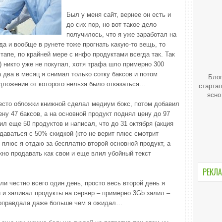
Был у меня сайт, вернее он есть и
до сих пор, но вот такое дело
получилось, что я уже заработал на
, да и вообще в рунете тоже прогнать какую-то вещь, то
тапе, по крайней мере с инфо продуктами всегда так. Так
) никто уже не покупал, хотя трафа шло примерно 300
а два в месяц я снимал только сотку баксов и потом
Блог
едложение от которого нельзя было отказаться…
стартап
ясно
место обложки книжной сделал медиум бокс, потом добавил
ну 47 баксов, а на основной продукт поднял цену до 97
ил еще 50 продуктов и написал, что до 31 октября (акция
одаваться с 50% скидкой (кто не верит плюс смотрит
) плюс я отдаю за бесплатно второй основной продукт, а
жно продавать как свои и еще влил убойный текст
РЕКЛА
ли честно всего один день, просто весь второй день я
 и заливал продукты на сервер – примерно 3Gb залил –
я оправдала даже больше чем я ожидал…