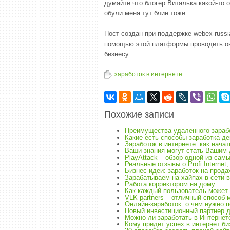
думайте что блогер Виталька какой-то о
обули меня тут блин тоже…
__
Пост создан при поддержке webex-russia.
помощью этой платформы проводить он
бизнесу.
заработок в интернете
Похожие записи
Преимущества удаленного зараб
Какие есть способы заработка де
Заработок в интернете: как начат
Ваши знания могут стать Вашим 
PlayAttack – обзор одной из сам
Реальные отзывы о Profi Internet,
Бизнес идеи: заработок на прод
Зарабатываем на хайпах в сети в
Работа корректором на дому
Как каждый пользователь может
VLK partners – отличный способ 
Онлайн-заработок: о чем нужно 
Новый инвестиционный партнер д
Можно ли заработать в Интернете
Кому придет успех в интернет би