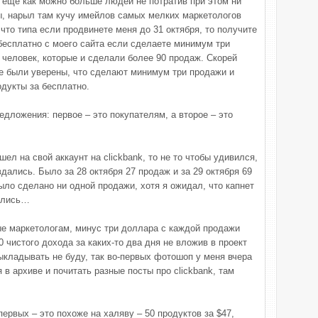
еще как можно больше людей не потратив при этом ни
, нарыл там кучу имейлов самых мелких маркетологов
 что типа если продвинете меня до 31 октября, то получите
есплатно с моего сайта если сделаете минимум три
 человек, которые и сделали более 90 продаж. Скорей
ые были уверены, что сделают минимум три продажи и
одукты за бесплатно.
едложения: первое – это покупателям, а второе – это
шел на свой аккаунт на clickbank, то не то чтобы удивился,
дались. Было за 28 октября 27 продаж и за 29 октября 69
было сделано ни одной продажи, хотя я ожидал, что капнет
тились…
ные маркетологам, минус три доллара с каждой продажи
00 чистого дохода за каких-то два дня не вложив в проект
ыкладывать не буду, так во-первых фотошоп у меня вчера
 в архиве и почитать разные посты про clickbank, там
ервых – это похоже на халяву – 50 продуктов за $47,