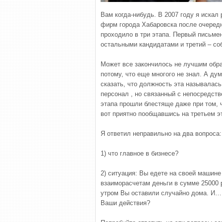
Вам когда-нибудь. В 2007 году я искал
фирм города Хабаровска после очеред
проходило в три этапа. Первый письмен
остальными кандидатами и третий – со
Может все закончилось не лучшим образ
потому, что еще многого не знал. А дум
сказать, что должность эта называлас
персонал , но связанный с непосредст
этапа прошли блестяще даже при том, ч
вот приятно пообщавшись на третьем эт
Я ответил неправильно на два вопроса:
1) что главное в бизнесе?
2) ситуация: Вы едете на своей машине 
взаиморасчетам деньги в сумме 25000 ру
утром Вы оставили случайно дома. И…
Ваши действия?