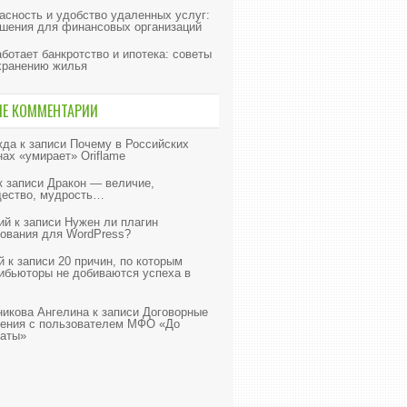
асность и удобство удаленных услуг:
шения для финансовых организаций
аботает банкротство и ипотека: советы
хранению жилья
ИЕ КОММЕНТАРИИ
жда
к записи
Почему в Российских
нах «умирает» Oriflame
к записи
Дракон — величие,
ество, мудрость…
ий
к записи
Нужен ли плагин
ования для WordPress?
й
к записи
20 причин, по которым
ибьюторы не добиваются успеха в
икова Ангелина
к записи
Договорные
ения с пользователем МФО «До
аты»