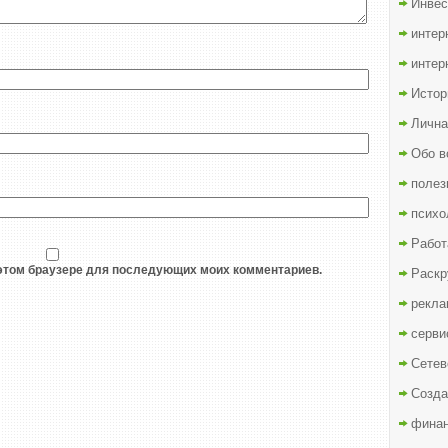
Инвес
интер
интер
Истор
Лична
Обо в
полез
психо
Работ
в этом браузере для последующих моих комментариев.
Раскр
рекла
серви
Сетев
Созда
финан