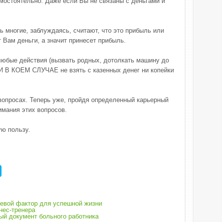
амостоятельно. Даже если Вы не связаны с деньгами и
нь многие, заблуждаясь, считают, что это прибыль или
т Вам деньги, а значит принесет прибыль.
 любые действия (вызвать родных, дотолкать машину до
НИ В КОЕМ СЛУЧАЕ не взять с казенных денег ни копейки
 вопросах. Теперь уже, пройдя определенный карьерный
имания этих вопросов.
ую пользу.
чевой фактор для успешной жизни
нес-тренера
ый документ больного работника