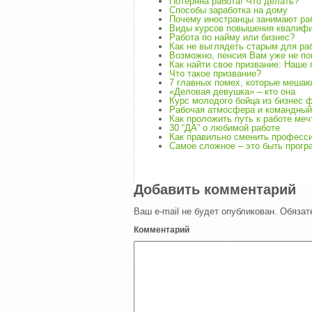
Потеряна работа! Что делать?
Способы заработка на дому
Почему иностранцы занимают ра
Виды курсов повышения квалиф
Работа по найму или бизнес?
Как не выглядеть старым для раб
Возможно, пенсия Вам уже не п
Как найти свое призвание: Наше
Что такое призвание?
7 главных помех, которые мешаю
«Деловая девушка» – кто она
Курс молодого бойца из бизнес 
Рабочая атмосфера и командный
Как проложить путь к работе меч
30 “ДА” о любимой работе
Как правильно сменить професси
Самое сложное – это быть прог
Добавить комментарий
Ваш e-mail не будет опубликован.
Обязат
Комментарий