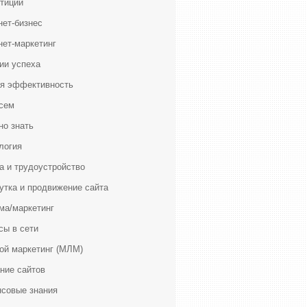
тиции
нет-бизнес
нет-маркетинг
ии успеха
я эффективность
сем
но знать
логия
а и трудоустройство
утка и продвижение сайта
ма/маркетинг
сы в сети
ой маркетинг (МЛМ)
ние сайтов
совые знания