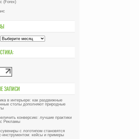
с (Forex)
анс
ВЫ
СТИКА:
ИЕ ЗАПИСИ
ика в интерьере: как раздвижные
нные столы дополняют природные
ты
величить конверсию: лучшие практики
с Рекламы
 сувениры с логотипом становятся
с-инструментом: кейсы и примеры