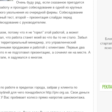
Очень буду рад, если сказанное пригодится
 работу и проходил собеседование в одной из крупных
ного увольнения из очередной фирмы. Собеседование
ный тест, второй – презентация слайдах перед
беседование с руководителем.
ом, потому что я не “горел” этой работой, а может
ал, что работа станет моей во что бы то ни стало. Забыл
Блог
ь территориальный менеджер, это управленческий
стартап
венными продажами и работой с клиентами. Первые два
ясно
то я не подготовил презентацию, а сочинял ее на месте. А
апе, я задумался о многом.
РЕКЛА
по работе в пределах города, забрав у клиента по
блей для чего понадобился http://prv.org.ua. Свои деньги
 У Вас пробивает колесо прямо напротив шиномонтажа.