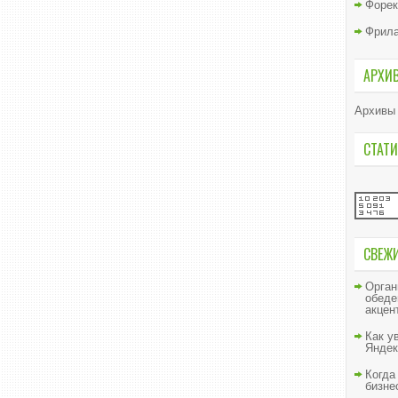
Форек
Фрил
АРХИ
Архивы
СТАТИ
СВЕЖ
Орган
обеде
акцен
Как у
Яндек
Когда
бизне