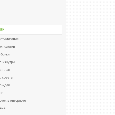
ИКИ
птимизация
ехнологии
убрики
с изнутри
с план
с советы
с-идеи
нг
оток в интернете
вье