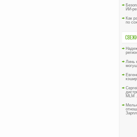
Безоп
ИИ-ре
Как р
по со
СВЕЖ
Наде
регио
Линь
могущ
Евген
кэшир
Серге
дистр
MLM .
Мельн
отнош
Зарпл