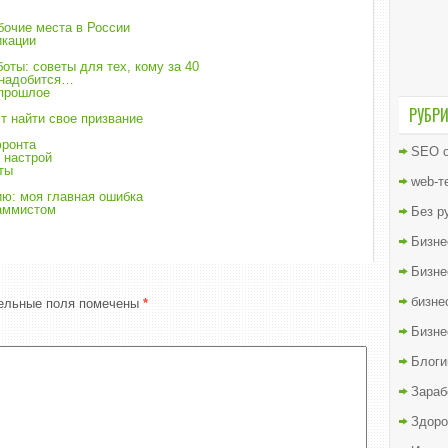
бочие места в России
икации
оты: советы для тех, кому за 40
онадобится…
 прошлое
РУБР
т найти свое призвание
фронта
SEO о
 настрой
ты
web-т
ю: моя главная ошибка
раммистом
Без р
Бизне
Бизне
бизне
ельные поля помечены
*
Бизне
Блоги
Зараб
Здоро