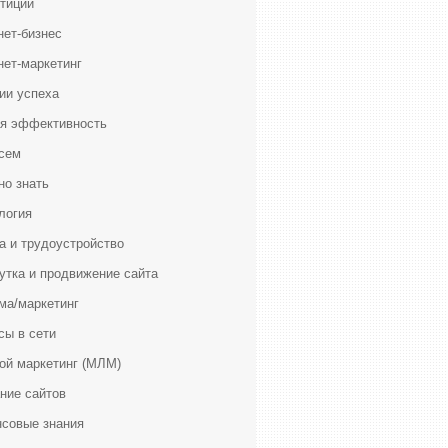
тиции
нет-бизнес
нет-маркетинг
ии успеха
я эффективность
сем
но знать
логия
а и трудоустройство
утка и продвижение сайта
ма/маркетинг
сы в сети
ой маркетинг (МЛМ)
ние сайтов
совые знания