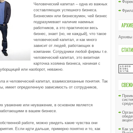
Форек
Человеческий капитал – одна из важных
составляющих успешного бизнеса.
Фрил
Бизнесмен или бизнесвумен, чей бизнес
подразумевает наличие наемных
АРХИ
работников, а это практически весь
бизнес, знает (но, не каждый), что такое
Архивы
человеческий капитал, и как много
зависит от людей, работающих в
СТАТИ
компании. Сотрудники любой фирмы т.е.
человеческий капитал, это визитная
карточка хозяина бизнеса, начиная с
уборщицей или наоборот, неважно.
дела и человеческий капитал, взаимосвязанные понятия. Так
СВЕЖ
ы, имеет определенную зависимость от сотрудников,
Преим
систе
средн
 их уважение или неуважение, в основном является
 работающими в вашем бизнесе.
Орган
обеде
акцен
собственной работе, можно увидеть какие чувства они
риятия. Если идти дальше, примерно понятно и то, как
Как у
Яндек