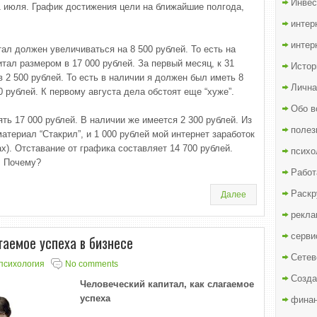
Инвес
 1 июля. График достижения цели на ближайшие полгода,
интер
интер
ал должен увеличиваться на 8 500 рублей. То есть на
тал размером в 17 000 рублей. За первый месяц, к 31
Истор
в 2 500 рублей. То есть в наличии я должен был иметь 8
Лична
0 рублей. К первому августа дела обстоят еще “хуже”.
Обо в
ь 17 000 рублей. В наличии же имеется 2 300 рублей. Из
полез
атериал “Стакрил”, и 1 000 рублей мой интернет заработок
х). Отставание от графика составляет 14 700 рублей.
психо
. Почему?
Работ
Раскр
Далее
рекла
серви
гаемое успеха в бизнесе
Сетев
психология
No comments
Созда
Человеческий капитал, как слагаемое
успеха
финан