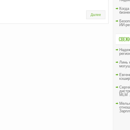
Когда
бизне
Далее
Безоп
ИИ-ре
СВЕЖ
Наде
регио
Линь
могущ
Евген
кэшир
Серге
дистр
MLM .
Мельн
отнош
Зарпл