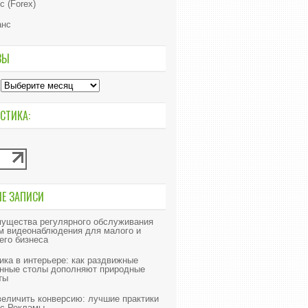
с (Forex)
анс
ВЫ
СТИКА:
ИЕ ЗАПИСИ
ущества регулярного обслуживания
м видеонаблюдения для малого и
его бизнеса
ика в интерьере: как раздвижные
нные столы дополняют природные
ты
величить конверсию: лучшие практики
с Рекламы