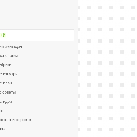
ИКИ
птимизация
ехнологии
убрики
с изнутри
с план
с советы
с-идеи
нг
оток в интернете
вье