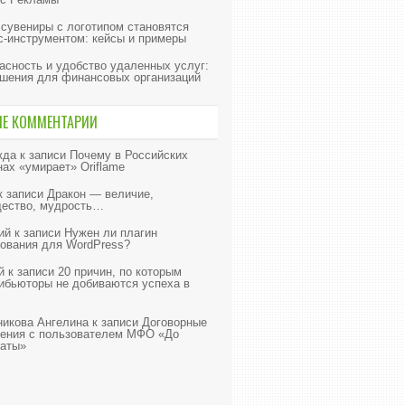
 сувениры с логотипом становятся
с-инструментом: кейсы и примеры
асность и удобство удаленных услуг:
шения для финансовых организаций
ИЕ КОММЕНТАРИИ
жда
к записи
Почему в Российских
нах «умирает» Oriflame
к записи
Дракон — величие,
ество, мудрость…
ий
к записи
Нужен ли плагин
ования для WordPress?
й
к записи
20 причин, по которым
ибьюторы не добиваются успеха в
икова Ангелина
к записи
Договорные
ения с пользователем МФО «До
аты»