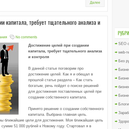
Далее
и капитала, требует тщательного анализа и
РУБР
ания
No comments
SEO о
Достижение целей при создании
капитала, требует тщательного анализа
web-т
и контроля
Без р
В данной статье поговорим про
Бизне
достижение целей. Как я и обещал в
Бизне
прошлой статье раздела – Как стать
богатым, речь пойдет о поиске решений
бизне
для достижения поставленных целей при
Бизне
создании собственного капитала.
Блоги
Принято решение о создании собственного
Зараб
капитала. Выбрана главная цель.
ны ближайшие цели для достижения. Моя ближайшая цель
Здоро
 сумме 51 000 рублей к Новому году. Стартовал я в