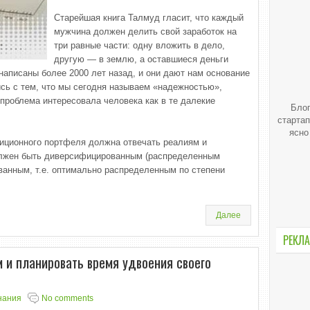
Старейшая книга Талмуд гласит, что каждый
мужчина должен делить свой заработок на
три равные части: одну вложить в дело,
другую — в землю, а оставшиеся деньги
написаны более 2000 лет назад, и они дают нам основание
ись с тем, что мы сегодня называем «надежностью»,
 проблема интересовала человека как в те далекие
Блог
стартап
ясно
тиционного портфеля должна отвечать реалиям и
должен быть диверсифицированным (распределенным
ванным, т.е. оптимально распределенным по степени
Далее
РЕКЛА
м и планировать время удвоения своего
нания
No comments