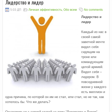
Лидерство и лидер
5:03 ДП
Личная эффективность
,
Обо всем
No comments
Лидерство и
лидер
Каждый из нас в
своей самой
заветной мечте
видел себя
сидящим на
троне или
командующим
целой армией.
Видел себя –
лидером. В
повседневной
жизни у каждого
есть миллион и
одна причина, по которой он им не стал, или стал, но не так, как
хотелось бы. Что же делать?
Ознакомиться с серией статей на тему “Лидерство и Лидер“.