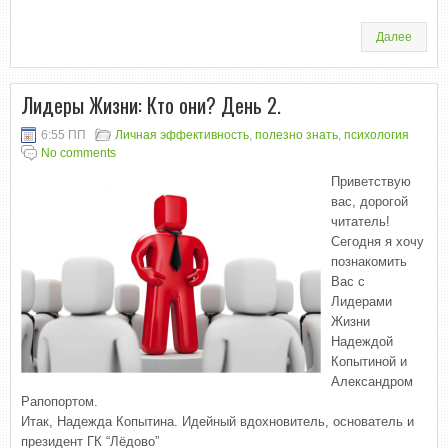
Далее
Лидеры Жизни: Кто они? День 2.
6:55 ПП
Личная эффективность
,
полезно знать
,
психология
No comments
Приветствую
вас, дорогой
читатель!
Сегодня я хочу
познакомить
Вас с
Лидерами
Жизни
Надеждой
Копытиной и
Александром
Рапопортом.
Итак, Надежда Копытина. Идейный вдохновитель, основатель и
президент ГК “Лёдово”