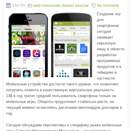
3:55 ПП
web-технологии
,
Бизнес изнутри
No comments
Создание игр
для
смартфонов
сегодня
занимает
серьезную
нишу в области
разработки
программных
продуктов и в
геймдеве в
частности.
Мобильные устройства достигли такого уровня, что позволяют
погрузить клиента в качественную виртуальную реальность.
14$ в год тратит средний пользователь смартфона только на
мобильные игры. Обороты продолжают стабильно расти, на
текущий момент исчисляясь десятками миллиардов долларов в
год.
Сегодня обсуждаем перспективы и специфику рынка мобильных
игр с Сергеем Николаевичем Могучевым – основателем и