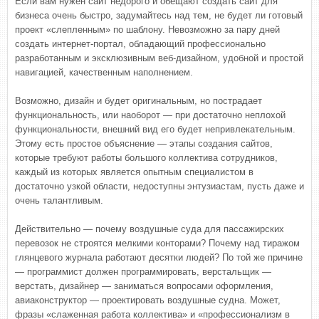
Если вам нужен сайт недорого и обещают создать сайт для
бизнеса очень быстро, задумайтесь над тем, не будет ли готовый
проект «слепленным» по шаблону. Невозможно за пару дней
создать интернет-портал, обладающий профессионально
разработанным и эксклюзивным веб-дизайном, удобной и простой
навигацией, качественным наполнением.
Возможно, дизайн и будет оригинальным, но пострадает
функциональность, или наоборот — при достаточно неплохой
функциональности, внешний вид его будет непривлекательным.
Этому есть простое объяснение — этапы создания сайтов,
которые требуют работы большого коллектива сотрудников,
каждый из которых является опытным специалистом в
достаточно узкой области, недоступны энтузиастам, пусть даже и
очень талантливым.
Действительно — почему воздушные суда для пассажирских
перевозок не строятся мелкими конторами? Почему над тиражом
глянцевого журнала работают десятки людей? По той же причине
— программист должен программировать, верстальщик —
верстать, дизайнер — заниматься вопросами оформления,
авиаконструктор — проектировать воздушные судна. Может,
фразы «слаженная работа коллектива» и «профессионализм в