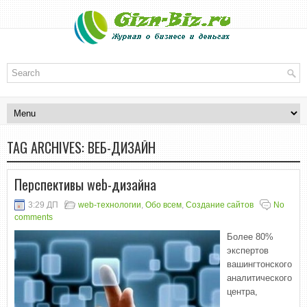
TAG ARCHIVES:
ВЕБ-ДИЗАЙН
Перспективы web-дизайна
3:29 ДП
web-технологии
,
Обо всем
,
Создание сайтов
No
comments
Более 80%
экспертов
вашингтонского
аналитического
центра,