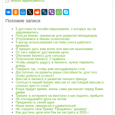
личная эффективность
Похожие записи
5 достоинств онлайн-образования, о которых вы не
задумывались
Польза бизнес тренингов для развития менеджеров
Углубляемся в бизнес-психологию
5 выгод использования системы учета рабочего
времени
Я пришел дать вам волю или миссия выполнима
От чего зависит достижение цели
Обучение бизнесу для сильных
Психология бизнеса: 2 правила
Чтобы увидеть радугу в бизнесе, нужно пережить
дождь
Говорите так, чтобы вам аплодировали стоя
Достаточно ли развиты ваши способности, для того
чтобы добиться успеха?
Миссия в бизнесе и развитие личного бренда
Сколько в вашей бизнес миссии от настоящей миссии и
сколько просто слов?
Когда придет время, жизнь сама распахнет перед Вами
двери
Тренинг в интернете на миллион и как поднять прибыли
Не откладывайте дела на потом
Преданность своей идее
Наша жизнь прекрасна и удивительна!
Не спешите свое Время “Продавать” дешево!
Как достичь цели или Как не застрять в 2015 г