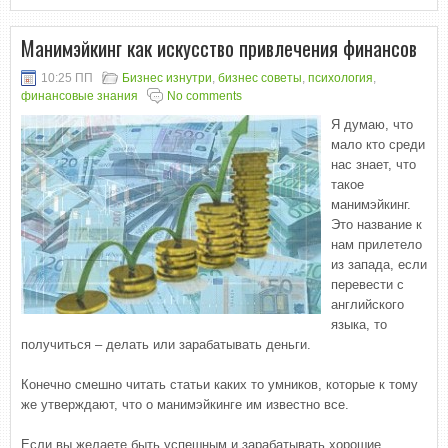
Манимэйкинг как искусство привлечения финансов
10:25 ПП
Бизнес изнутри
,
бизнес советы
,
психология
,
финансовые знания
No comments
Я думаю, что
мало кто среди
нас знает, что
такое
манимэйкинг.
Это название к
нам прилетело
из запада, если
перевести с
английского
языка, то
получиться – делать или зарабатывать деньги.
Конечно смешно читать статьи каких то умников, которые к тому
же утверждают, что о манимэйкинге им известно все.
Если вы желаете быть успешным и зарабатывать хорошие