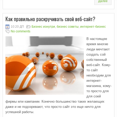
Далее
Как правильно раскручивать свой веб-сайт?
10:20 ДП
Бизнес изнутри
,
бизнес советы
,
интернет-бизнес
No comments
В настоящее
время многие
люди мечтают
создать сой
собственный
веб-сайт. Кому-
то сайт
необходим для
интернет-
магазина, кому-
то просто для
для соей
фирмы или кампании. Конечно большинство таких желающих
даже и не подозревают, что просто сайт это еще ничто для
успешной работы.