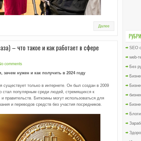
Далее
РУБР
за) – что такое и как работает в сфере
SEO о
web-т
No comments
Без р
 зачем нужен и как получить в 2024 году
Бизне
я существует только в интернете. Он был создан в 2009
Бизне
ор стал популярным среди людей, стремящихся к
бизне
 и правительств. Биткоины могут использоваться для
ания и переводов средств без участия посредников.
Бизне
Блоги
Зараб
Здоро