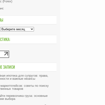
с (Forex)
анс
ВЫ
СТИКА:
ИЕ ЗАПИСИ
ная ипотека для супругов: права,
нности и важные нюансы
 маркетплейсов: советы по поиску
твенных товаров
айти перевозчика груза: основные
рии выбора