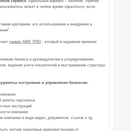
ников сервиса
. Идеальный вариант – наличие “горячей
 пользователь может в любое время обратиться, если
 таким критерием, его использование и внедрение в
нным”.
ечает
сервис ABR. PRO
, который в недавнем времени
нникам бизнеса и руководителям в упорядочивании
лом, ведения учета показателей и выстраивании структуры
трументы построения и управления бизнесом:
 компании
й работы персонала
стных инструкций
ности компании
и компании в виде видео, документов, ссылок и тд.
ься, изучив подробные видеоинструкции от