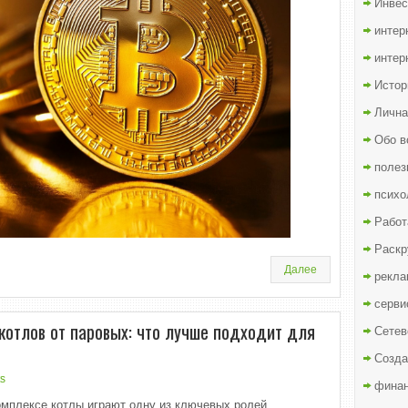
Инвес
интер
интер
Истор
Лична
Обо в
полез
психо
Работ
Раскр
Далее
рекла
серви
котлов от паровых: что лучше подходит для
Сетев
Созда
s
финан
мплексе котлы играют одну из ключевых ролей,