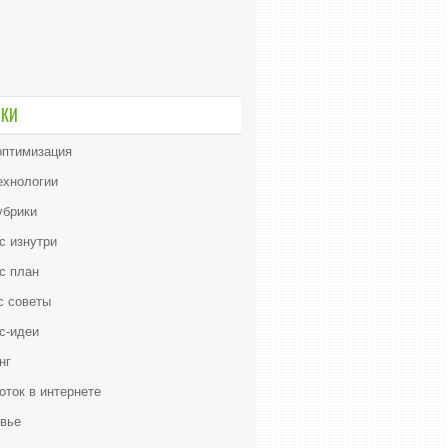
ИКИ
птимизация
ехнологии
убрики
с изнутри
с план
с советы
с-идеи
нг
оток в интернете
вье