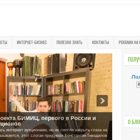
ВЕТЫ
ИНТЕРНЕТ-БИЗНЕС
ПОЛЕЗНО ЗНАТЬ
КОНТАКТЫ
РЕКЛАМА НА 
ПОЛУЧ
По
О БЛО
а последние 12 месяцев жизни
 знакомый и предложил принять участие в эстафете
лся принять от него палочку участника, и начать свой