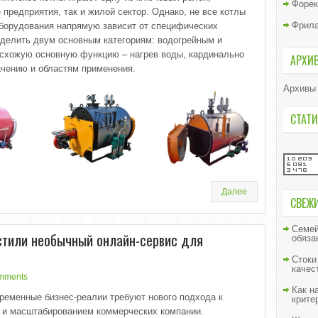
Форек
предприятия, так и жилой сектор. Однако, не все котлы
Фрил
оборудования напрямую зависит от специфических
уделить двум основным категориям: водогрейным и
 схожую основную функцию – нагрев воды, кардинально
АРХИ
ачению и областям применения.
Архивы
СТАТИ
Далее
СВЕЖ
Семей
стили необычный онлайн-сервис для
обяза
Стоки
качес
mments
Как н
ременные бизнес-реалии требуют нового подхода к
крите
м и масштабированием коммерческих компании.