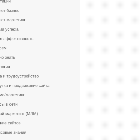
тиции
нет-бизнес
нет-маркетинг
ии успеха
я эффективность
сем
но знать
логия
а и трудоустройство
утка и продвижение сайта
ма/маркетинг
сы в сети
ой маркетинг (МЛМ)
ние сайтов
совые знания