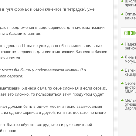
Школа
преим
и в гугл формах и базой клиентов “в тетрадке”, уже
Оптим
влияе
дают предложения в виде сервисов для систематизации
СВЕЖ
ты с базами клиентов.
Наде
 то здесь на IT рынке уже давно обозначились сильные
регио
о качается сервисов для систематизации бизнеса и бизнес-
Линь
начинается.
могущ
 могли бы быть у собственников компаний и
Евген
кэшир
ого сервиса:
Серге
дистр
ематизации бизнеса сама по себе сложная и если сервис,
MLM .
ает это сложно, то пользоваться этим продуктом будет
Мельн
отнош
нал должен быть в одном мести и тесно взаимосвязан
Зарпл
 из одного сервиса в другой, их и так достаточно много
ют быстро обучить сотрудников и руководителей
й основе.