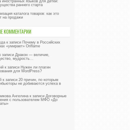
 иностранных языков для детей:
ущества раннего старта
изация каталога товаров: как это
т на продажи
ИЕ КОММЕНТАРИИ
жда
к записи
Почему в Российских
нах «умирает» Oriflame
к записи
Дракон — величие,
ество, мудрость…
ий
к записи
Нужен ли плагин
ования для WordPress?
й
к записи
20 причин, по которым
ибьюторы не добиваются успеха в
икова Ангелина
к записи
Договорные
ения с пользователем МФО «До
аты»