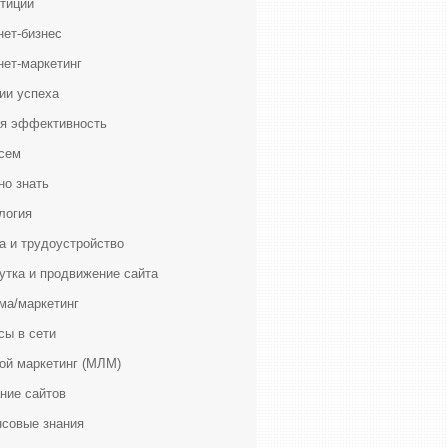
тиции
нет-бизнес
нет-маркетинг
ии успеха
я эффективность
сем
но знать
логия
а и трудоустройство
утка и продвижение сайта
ма/маркетинг
сы в сети
ой маркетинг (МЛМ)
ние сайтов
совые знания