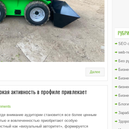
РУБР
SEO о
web-т
Без р
Бизне
Далее
Бизне
бизне
окая активность в профиле привлекает
Бизне
Блоги
mments
Зараб
где внимание аудитории становится все более ценным
стью и вовлеченностью приобретают особую
Здоро
естный как «визуальный авторитет», формируется