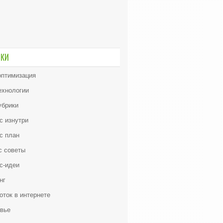
ИКИ
птимизация
ехнологии
убрики
с изнутри
с план
с советы
с-идеи
нг
оток в интернете
вье