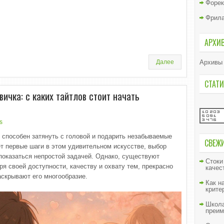
Форек
Фрил
АРХИ
Далее
Архивы
СТАТИ
ичка: с каких тайтлов стоит начать
s
 способен затянуть с головой и подарить незабываемые
СВЕЖ
ет первые шаги в этом удивительном искусстве, выбор
 показаться непростой задачей. Однако, существуют
Стоки
я своей доступности, качеству и охвату тем, прекрасно
качес
аскрывают его многообразие.
Как н
крите
Школа
преим