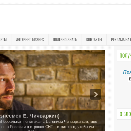
ВЕТЫ
ИНТЕРНЕТ-БИЗНЕС
ПОЛЕЗНО ЗНАТЬ
КОНТАКТЫ
РЕКЛАМА НА 
ПОЛУЧ
По
О БЛО
изнесмен Е. Чичваркин)
«Нереальная политика» с Евгением Чичваркиным, мне
ес в России и в странах СНГ – стоит того, чтобы им