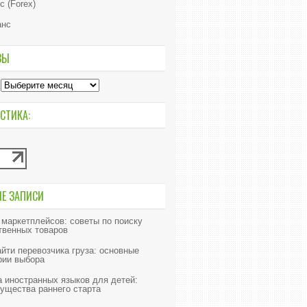
с (Forex)
анс
ВЫ
СТИКА:
ИЕ ЗАПИСИ
 маркетплейсов: советы по поиску
твенных товаров
айти перевозчика груза: основные
рии выбора
 иностранных языков для детей:
ущества раннего старта