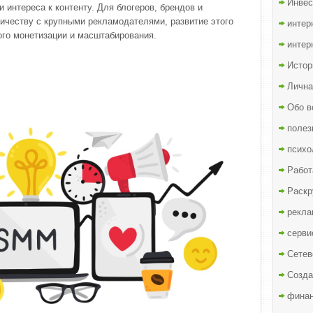
Инвес
 интереса к контенту. Для блогеров, брендов и
ичеству с крупными рекламодателями, развитие этого
интер
ого монетизации и масштабирования.
интер
Истор
Лична
Обо в
полез
психо
Работ
Раскр
рекла
серви
Сетев
Созда
финан