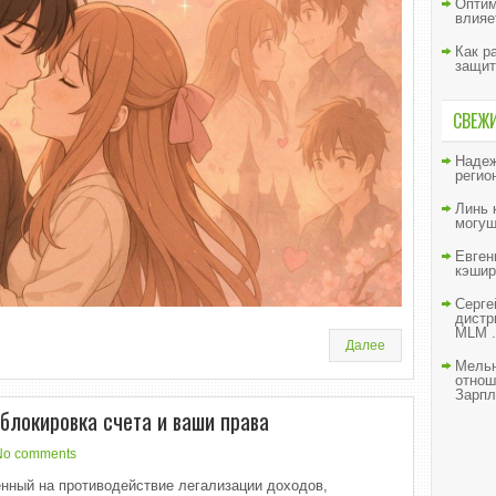
Оптим
влияе
Как р
защит
СВЕЖ
Наде
регио
Линь
могущ
Евген
кэшир
Серге
дистр
MLM .
Далее
Мельн
отнош
Зарпл
зблокировка счета и ваши права
No comments
нный на противодействие легализации доходов,