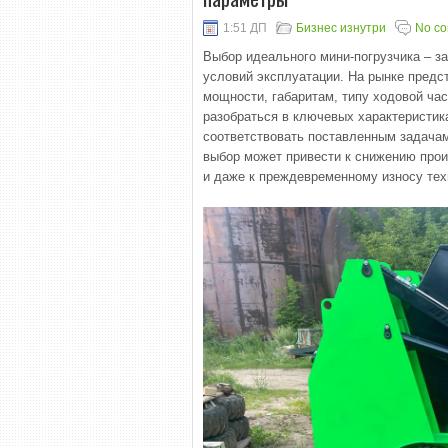
1:51 ДП
Бизнес изнутри
No c
Выбор идеального мини-погрузчика – з
условий эксплуатации. На рынке пред
мощности, габаритам, типу ходовой ча
разобраться в ключевых характеристик
соответствовать поставленным задача
выбор может привести к снижению про
и даже к преждевременному износу тех