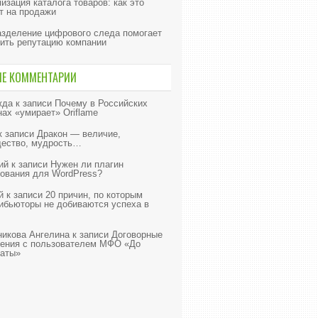
изация каталога товаров: как это
т на продажи
азделение цифрового следа помогает
ить репутацию компании
ИЕ КОММЕНТАРИИ
жда
к записи
Почему в Российских
нах «умирает» Oriflame
к записи
Дракон — величие,
ество, мудрость…
ий
к записи
Нужен ли плагин
ования для WordPress?
й
к записи
20 причин, по которым
ибьюторы не добиваются успеха в
икова Ангелина
к записи
Договорные
ения с пользователем МФО «До
аты»