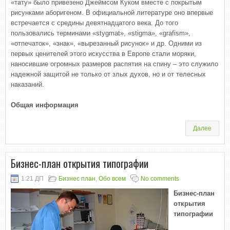
«тату» было привезено Джеймсом Куком вместе с покрытым
рисунками аборигеном. В официальной литературе оно впервые
встречается с средины девятнадцатого века. До того
пользовались терминами «stygmat», «stigma», «grafism»,
«отпечаток», «знак», «вырезанный рисунок» и др. Одними из
первых ценителей этого искусства в Европе стали моряки,
наносившие огромных размеров распятия на спину – это служило
надежной защитой не только от злых духов, но и от телесных
наказаний.
Общая информация
Далее
Бизнес-план открытия типографии
1:21 ДП
Бизнес план
,
Обо всем
No comments
Бизнес-план
открытия
типографии