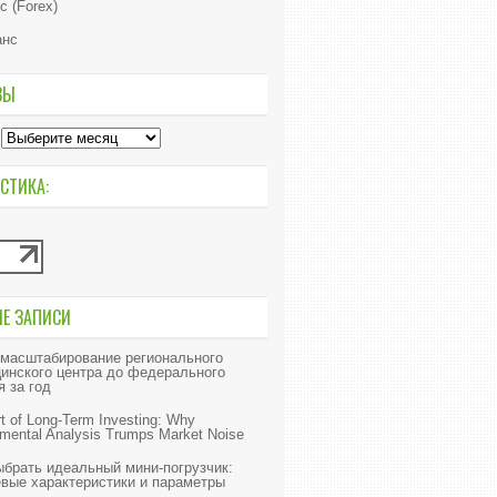
с (Forex)
анс
ВЫ
СТИКА:
ИЕ ЗАПИСИ
 масштабирование регионального
инского центра до федерального
я за год
t of Long-Term Investing: Why
mental Analysis Trumps Market Noise
ыбрать идеальный мини-погрузчик:
вые характеристики и параметры