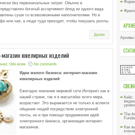
Форек
чески без первоначальных затрат. Обычно в
представлен богатый ассортимент блюд из одного вида
Фрил
тавлены суши со всевозможными наполнителями. Но в
фе или чая, а люди туда приходят, чтобы покушать роллы.
АРХИ
Далее
Архивы
СТАТИ
т-магазин ювелирных изделий
знес
,
Обо всем
No comments
Идеи малого бизнеса: интернет-магазин
ювелирных изделий
СВЕЖ
Ежегодно значение мировой сети Интернет как в
нашей стране, так и в масштабах всего мира,
Кейс:
медиц
возрастает. Это выражается не только в аспекте
уровн
общения людей посредством электронной
The Ar
почты, но и при помощи продвижения идей
Funda
электронного бизнеса, организации интернет-
магазинов.
Как в
ключе