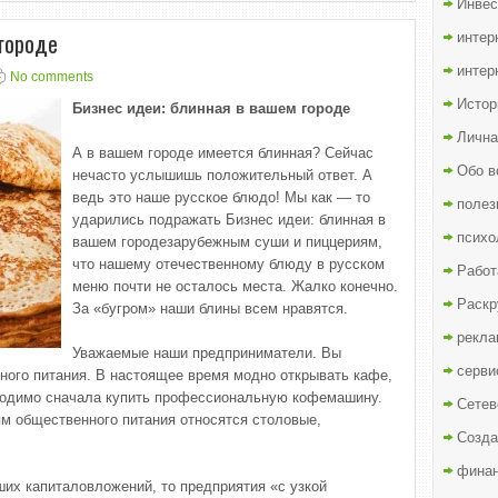
Инвес
 городе
интер
интер
No comments
Истор
Бизнес идеи: блинная в вашем городе
Лична
А в вашем городе имеется блинная? Сейчас
Обо в
нечасто услышишь положительный ответ. А
ведь это наше русское блюдо! Мы как — то
полез
ударились подражать Бизнес идеи: блинная в
психо
вашем городезарубежным суши и пиццериям,
что нашему отечественному блюду в русском
Работ
меню почти не осталось места. Жалко конечно.
Раскр
За «бугром» наши блины всем нравятся.
рекла
Уважаемые наши предприниматели. Вы
серви
ного питания. В настоящее время модно открывать кафе,
бходимо сначала купить профессиональную кофемашину.
Сетев
ям общественного питания относятся столовые,
Созда
финан
ших капиталовложений, то предприятия «с узкой