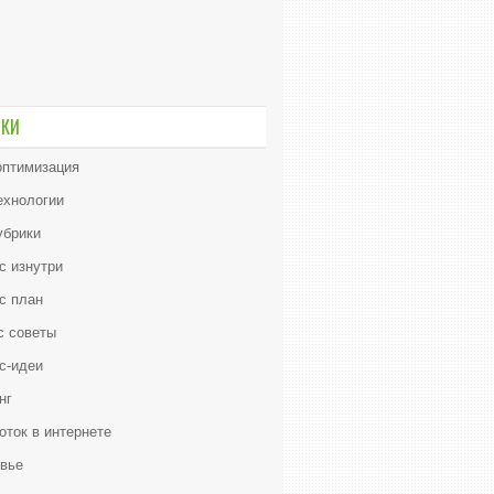
ИКИ
птимизация
ехнологии
убрики
с изнутри
с план
с советы
с-идеи
нг
оток в интернете
вье