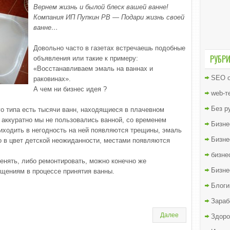
Вернем жизнь и былой блеск вашей ванне!
Компания ИП Пупкин РВ — Подари жизнь своей
ванне…
Довольно часто в газетах встречаешь подобные
РУБР
объявления или такие к примеру:
«Восстанавливаем эмаль на ваннах и
SEO о
раковинах».
А чем ни бизнес идея ?
web-т
Без р
го типа есть тысячи ванн, находящиеся в плачевном
 аккуратно мы не пользовались ванной, со временем
Бизне
иходить в негодность на ней появляются трещины, эмаль
Бизне
о в цвет детской неожиданности, местами появляются
бизне
менять, либо ремонтировать, можно конечно же
Бизне
ениям в процессе принятия ванны.
Блоги
Зараб
Далее
Здоро