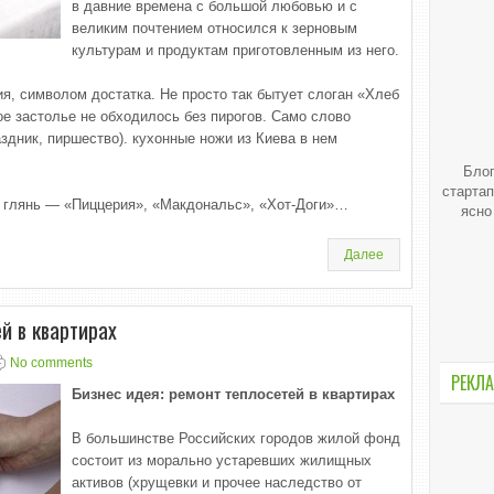
в давние времена с большой любовью и с
великим почтением относился к зерновым
культурам и продуктам приготовленным из него.
я, символом достатка. Не просто так бытует слоган «Хлеб
ое застолье не обходилось без пирогов. Само слово
аздник, пиршество). кухонные ножи из Киева в нем
Блог
стартап
и глянь — «Пиццерия», «Макдональс», «Хот-Доги»…
ясно
Далее
й в квартирах
No comments
РЕКЛА
Бизнес идея: ремонт теплосетей в квартирах
В большинстве Российских городов жилой фонд
состоит из морально устаревших жилищных
активов (хрущевки и прочее наследство от