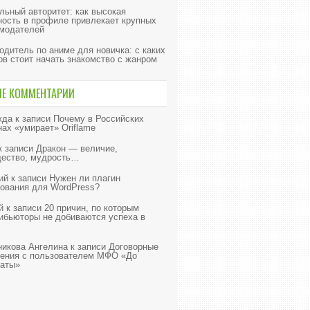
льный авторитет: как высокая
ность в профиле привлекает крупных
модателей
одитель по аниме для новичка: с каких
ов стоит начать знакомство с жанром
ИЕ КОММЕНТАРИИ
жда
к записи
Почему в Российских
нах «умирает» Oriflame
к записи
Дракон — величие,
ество, мудрость…
ий
к записи
Нужен ли плагин
ования для WordPress?
й
к записи
20 причин, по которым
ибьюторы не добиваются успеха в
икова Ангелина
к записи
Договорные
ения с пользователем МФО «До
аты»