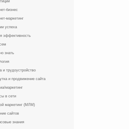
тиции
нет-бизнес
нет-маркетинг
ии успеха
я эффективность
сем
но знать
логия
а и трудоустройство
утка и продвижение сайта
ма/маркетинг
сы в сети
ой маркетинг (МЛМ)
ние сайтов
совые знания