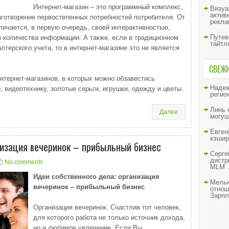
Интернет-магазин – это программный комплекс,
Визуа
актив
аготворение первостепенных потребностей потребителя. От
рекла
личается, в первую очередь, своей интерактивностью,
Путев
 количества информации. А также, если в традиционном
тайтл
лтерского учета, то в интернет-магазине это не является
СВЕЖ
нтернет-магазинов, в которых можно обзавестись
Наде
 видеотехнику, золотые серьги, игрушки, одежду и цветы.
регио
Линь
Далее
могущ
Евген
кэшир
низация вечеринок – прибыльный бизнес
Серге
дистр
No comments
MLM .
Идеи собственного дела: организация
Мельн
вечеринок – прибыльный бизнес
отнош
Зарпл
Организация вечеринок. Счастлив тот человек,
для которого работа не только источник дохода,
но и любимое увлечение. Если Вы