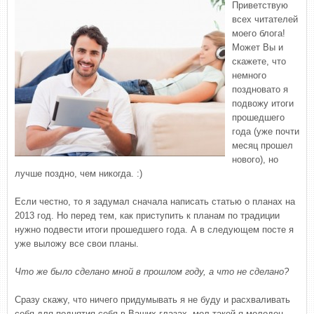
Приветствую
всех читателей
моего блога!
Может Вы и
скажете, что
немного
поздновато я
подвожу итоги
прошедшего
года (уже почти
месяц прошел
нового), но
лучше поздно, чем никогда. :)
Если честно, то я задумал сначала написать статью о планах на
2013 год. Но перед тем, как приступить к планам по традиции
нужно подвести итоги прошедшего года. А в следующем посте я
уже выложу все свои планы.
Что же было сделано мной в прошлом году, а что не сделано?
Сразу скажу, что ничего придумывать я не буду и расхваливать
себя для поднятия себя в Ваших глазах, мол такой я молодец