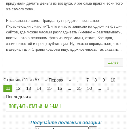
придумали делать деньги из воздуха, я же сама практически того
же самого хочу..
Рассказываю соль. Правда, тут придется признаться
(*краснеющий смайлик*), что я часто зависаю на одном из фэшн-
сайтов, где можно часами разглядывать (именно – разглядывать,
посты – это в основном фото из мира моды, стиля, брендов,
знаменитостей и проч.) публикации. Ну, можно оправдаться, что я
материал для Страны красоты ищу, вдохновляюсь, так сказать…
Далее
Страница 11 из 57
« Первая
«
...
7
8
9
10
11
12
13
14
15
16
...
25
50
...
»
Последняя »
ПОЛУЧАТЬ СТАТЬИ НА E-MАIL
Получайте полезные обзоры: