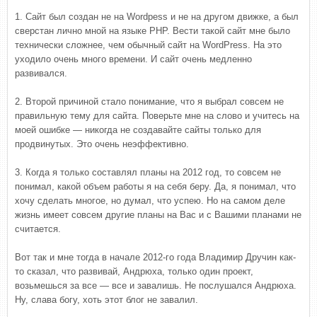
1. Сайт был создан не на Wordpess и не на другом движке, а был
сверстан лично мной на языке PHP. Вести такой сайт мне было
технически сложнее, чем обычный сайт на WordPress. На это
уходило очень много времени. И сайт очень медленно
развивался.
2. Второй причиной стало понимание, что я выбрал совсем не
правильную тему для сайта. Поверьте мне на слово и учитесь на
моей ошибке — никогда не создавайте сайты только для
продвинутых. Это очень неэффективно.
3. Когда я только составлял планы на 2012 год, то совсем не
понимал, какой объем работы я на себя беру. Да, я понимал, что
хочу сделать многое, но думал, что успею. Но на самом деле
жизнь имеет совсем другие планы на Вас и с Вашими планами не
считается.
Вот так и мне тогда в начале 2012-го года Владимир Дручин как-
то сказал, что развивай, Андрюха, только один проект,
возьмешься за все — все и завалишь. Не послушался Андрюха.
Ну, слава богу, хоть этот блог не завалил.