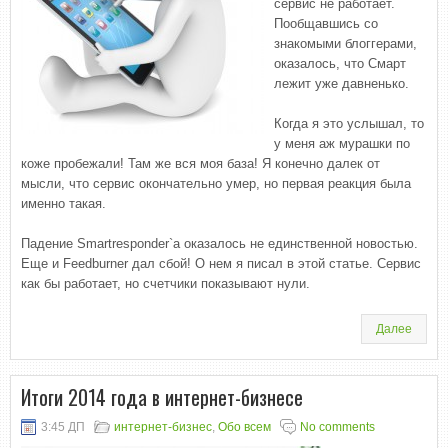
сервис не работает.
Пообщавшись со
знакомыми блоггерами,
оказалось, что Смарт
лежит уже давненько.
Когда я это услышал, то
у меня аж мурашки по
коже пробежали! Там же вся моя база! Я конечно далек от
мысли, что сервис окончательно умер, но первая реакция была
именно такая.
Падение Smartresponder`a оказалось не единственной новостью.
Еще и Feedburner дал сбой! О нем я писал в этой статье. Сервис
как бы работает, но счетчики показывают нули.
Далее
Итоги 2014 года в интернет-бизнесе
3:45 ДП
интернет-бизнес
,
Обо всем
No comments