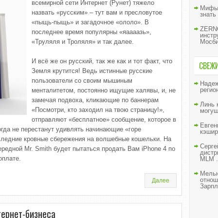
всемирной сети Интернет (Рунет) тяжело
Мифы 
назвать «русским» – тут вам и пресловутое
знать
«пыщь-пыщь» и загадочное «ололо». В
ZERNO
последнее время популярны «яаааазь»,
инстр
«Труляля и Троляля» и так далее.
Мосб
И всё же он русский, так же как и тот факт, что
СВЕЖ
Земля крутится! Ведь истинные русские
пользователи со своим мышиным
Наде
регио
менталитетом, постоянно ищущие халявы, и, не
замечая подвоха, кликающие по баннерам
Линь
«Посмотри, кто заходил на твою страницу!»,
могущ
отправляют «бесплатное» сообщение, которое в
Евген
огда не перестанут удивлять начинающие «горе
кэшир
следние кровные сбережения на волшебные кошельки. На
Серге
едной Mr. Smith будет пытаться продать Вам iPhone 4 по
дистр
оплате.
MLM .
Мельн
отнош
Далее
Зарпл
тернет-бизнеса