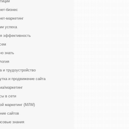
тиции
нет-бизнес
нет-маркетинг
ии успеха
я эффективность
сем
но знать
логия
а и трудоустройство
утка и продвижение сайта
ма/маркетинг
сы в сети
ой маркетинг (МЛМ)
ние сайтов
совые знания