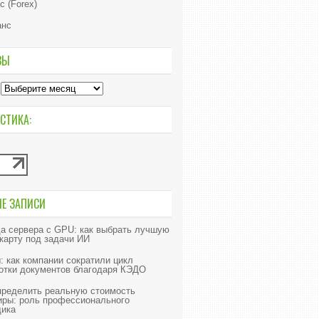
с (Forex)
анс
ВЫ
СТИКА:
ИЕ ЗАПИСИ
а сервера с GPU: как выбрать лучшую
карту под задачи ИИ
: как компании сократили цикл
отки документов благодаря КЭДО
пределить реальную стоимость
иры: роль профессионального
ика