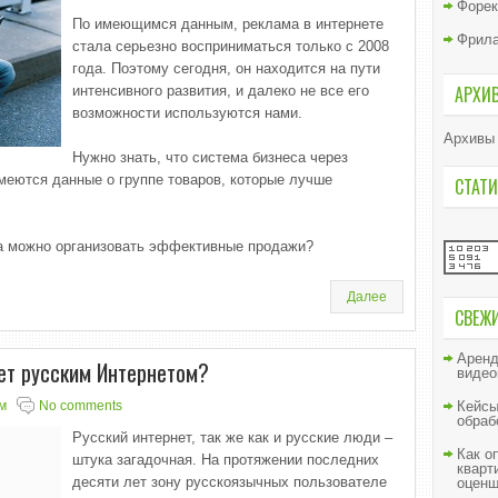
Форек
По имеющимся данным, реклама в интернете
Фрил
стала серьезно восприниматься только с 2008
года. Поэтому сегодня, он находится на пути
АРХИ
интенсивного развития, и далеко не все его
возможности используются нами.
Архивы
Нужно знать, что система бизнеса через
имеются данные о группе товаров, которые лучше
СТАТИ
та можно организовать эффективные продажи?
Далее
СВЕЖ
Аренд
ет русским Интернетом?
видео
м
No comments
Кейсы
обраб
Русский интернет, так же как и русские люди –
Как о
штука загадочная. На протяжении последних
кварт
десяти лет зону русскоязычных пользователе
оценщ