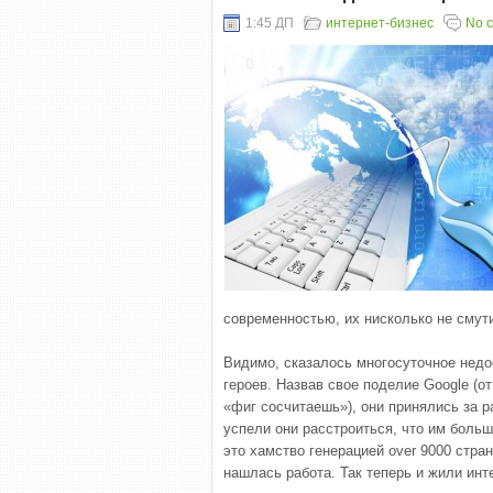
1:45 ДП
интернет-бизнес
No 
современностью, их нисколько не смут
Видимо, сказалось многосуточное недо
героев. Назвав свое поделие Google (о
«фиг сосчитаешь»), они принялись за р
успели они расстроиться, что им больш
это хамство генерацией over 9000 стран
нашлась работа. Так теперь и жили инте