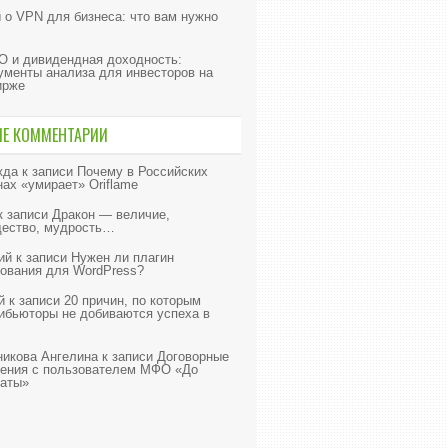
о VPN для бизнеса: что вам нужно
 и дивидендная доходность:
ументы анализа для инвесторов на
ирже
ИЕ КОММЕНТАРИИ
жда
к записи
Почему в Российских
нах «умирает» Oriflame
к записи
Дракон — величие,
ество, мудрость…
ий
к записи
Нужен ли плагин
ования для WordPress?
й
к записи
20 причин, по которым
ибьюторы не добиваются успеха в
икова Ангелина
к записи
Договорные
ения с пользователем МФО «До
аты»