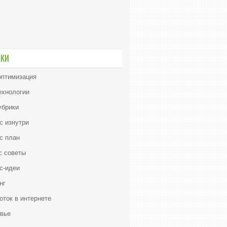
ИКИ
птимизация
ехнологии
убрики
с изнутри
с план
с советы
с-идеи
нг
оток в интернете
вье