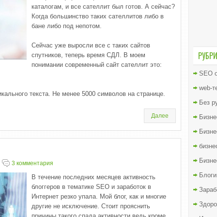
каталогам, и все сателлит был готов. А сейчас?
Когда большинство таких сателлитов либо в
бане либо под непотом.
Сейчас уже выросли все с таких сайтов
РУБР
спутников, теперь время СДЛ. В моем
понимании современный сайт сателлит это:
SEO о
web-т
икального текста. Не менее 5000 символов на странице.
Без р
Далее
Бизне
Бизне
бизне
Бизне
3 комментария
Блоги
В течение последних месяцев активность
блоггеров в тематике SEO и заработок в
Зараб
Интернет резко упала. Мой блог, как и многие
Здоро
другие не исключение. Стоит прояснить
причины такого спада активности ведь кроме