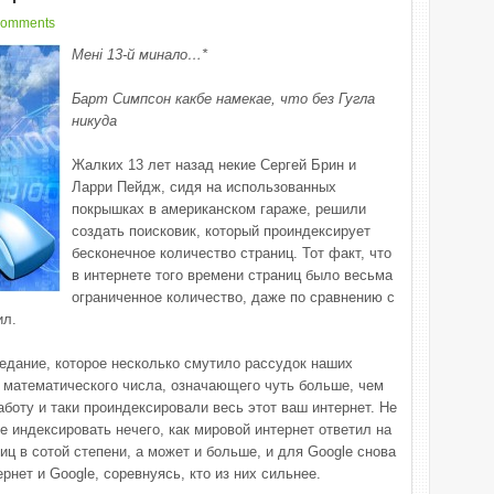
comments
Мені 13-й минало…*
Барт Симпсон какбе намекае, что без Гугла
никуда
Жалких 13 лет назад некие Сергей Брин и
Ларри Пейдж, сидя на использованных
покрышках в американском гараже, решили
создать поисковик, который проиндексирует
бесконечное количество страниц. Тот факт, что
в интернете того времени страниц было весьма
ограниченное количество, даже по сравнению с
ил.
едание, которое несколько смутило рассудок наших
т математического числа, означающего чуть больше, чем
аботу и таки проиндексировали весь этот ваш интернет. Не
е индексировать нечего, как мировой интернет ответил на
иц в сотой степени, а может и больше, и для Google снова
рнет и Google, соревнуясь, кто из них сильнее.