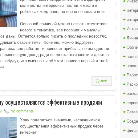
Инвес
количества интересных постов и места в
интер
рейтингах медленно, но верно поползли вниз.
интер
Основной причиной можно назвать отсутствие
Истор
нового в тематике, все пособия и мануалы
ов даны. Остается только писать о последних новостях,
Лична
однимать старые темы. Конечно, можно подогреть
Обо в
рая реально работает и приносит прибыль, но выгодно ли
у приносящую доход ради всплеска активности и десятка
полез
е забудут, что именно ты об этом написал первый и твой
психо
ии.
Работ
Далее
Раскр
рекла
ому осуществляются эффективные продажи
серви
м
No comments
Сетев
Хочу поделиться знаниями, касающимися
Созда
осуществления эффективных продаж через
финан
интернет.