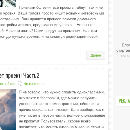
Признаки болезни: все проекты гибнут, так и не
о уровня. Ваша голова просто кишит новыми интересными
 остальных. Вам нравится процесс покупки доменного
и настройки движка, предвкушение успеха… Но вы не
лей. А зачем знать? Сами придут со временем. На этом
тся до лучших времен, и начинается реализация новой
Блог
стартап
Далее
ясно
ет проект: Часть2
е сайтов
No comments
Я не говорю, что нужно плодить одноклассники,
вконтакте и facebook-и, где можно получить
РЕКЛА
удовольствие от самовыражения, общения и
прочих социальных плюшек. Да и вообще, как я
уже писал в первой части, полное клонирование
не прокатит Пользователь, скорее всего,
посчитает, что менять шило на мыло не стоит и