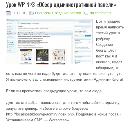
Урок WP №3 «Обзор административной панели»
11:17 ПП
Обо всем
,
Создание сайтов
No comments
Вот и пришло
время написать
третий урок в
рубрику
Создание
блога. Этот
пост как я и
обещал, будет
обзорным, то
есть вам не чего не надо будет делать, ну если только чуть-чуть.
Я познакомлю вас с основными инструментами «Админки» блога!
Если вы пропустили предыдущие уроки, то вам сюда.
Для тех кто забыл, напоминаю: для того чтобы зайти в админку,
запустите денвер, и вбейте в строке браузера
http://localhost/blog/wp-admin/index.php. Подробно в конце поста «
Устанавливаем CMS — Worspress».