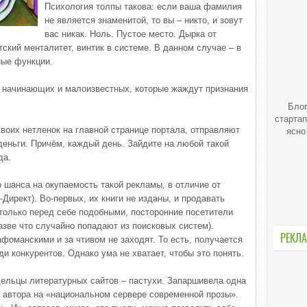
Психология толпы такова: если ваша фамилия
не является знаменитой, то вы – никто, и зовут
вас никак. Ноль. Пустое место. Дырка от
тский менталитет, винтик в системе. В данном случае – в
ные функции.
На начинающих и малоизвестных, которые жаждут признания
Блог
стартап
воих нетленок на главной странице портала, отправляют
ясно
еньги. Причём, каждый день. Зайдите на любой такой
да.
 шанса на окупаемость такой рекламы, в отличие от
Директ). Во-первых, их книги не изданы, и продавать
 только перед себе подобными, посторонние посетители
разве что случайно попадают из поисковых систем).
РЕКЛА
фоманскими и за чтивом не заходят. То есть, получается
ди конкурентов. Однако ума не хватает, чтобы это понять.
адельцы литературных сайтов – пастухи. Запаршивела одна
е автора на «национальном сервере современной прозы».