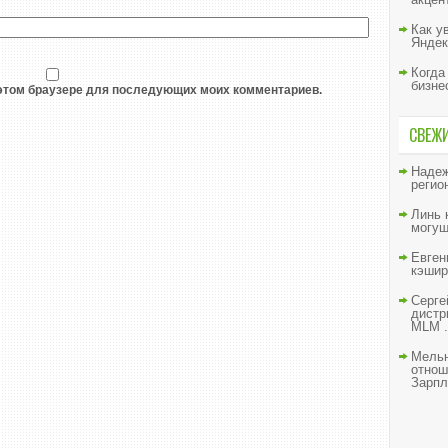
Как у
Яндек
Когда
бизне
в этом браузере для последующих моих комментариев.
СВЕЖ
Наде
регио
Линь
могущ
Евген
кэшир
Серге
дистр
MLM .
Мельн
отнош
Зарпл