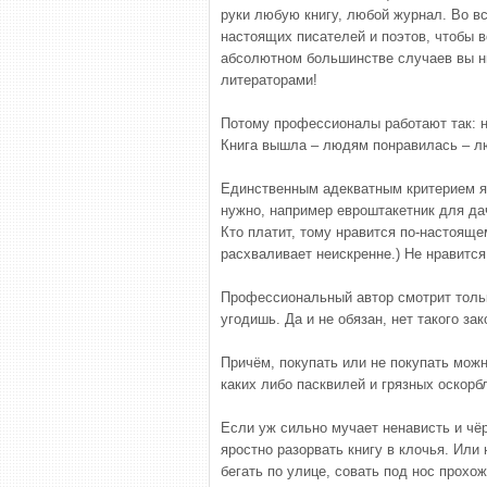
руки любую книгу, любой журнал. Во в
настоящих писателей и поэтов, чтобы в
абсолютном большинстве случаев вы н
литераторами!
Потому профессионалы работают так: н
Книга вышла – людям понравилась – лю
Единственным адекватным критерием яв
нужно, например евроштакетник для дачи ht
Кто платит, тому нравится по-настоящем
расхваливает неискренне.) Не нравится 
Профессиональный автор смотрит тольк
угодишь. Да и не обязан, нет такого зак
Причём, покупать или не покупать мож
каких либо пасквилей и грязных оскорб
Если уж сильно мучает ненависть и чёр
яростно разорвать книгу в клочья. Или
бегать по улице, совать под нос прохо