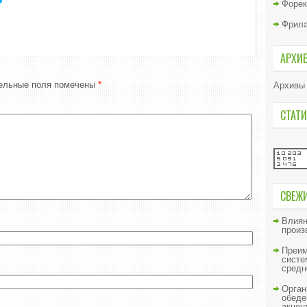
Форек
Фрил
АРХИ
ельные поля помечены
*
Архивы
СТАТИ
СВЕЖ
Влиян
произ
Преим
систе
средн
Орган
обеде
акцен