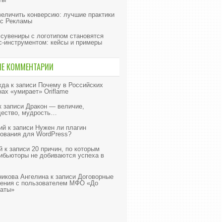
величить конверсию: лучшие практики
с Рекламы
 сувениры с логотипом становятся
с-инструментом: кейсы и примеры
ИЕ КОММЕНТАРИИ
жда
к записи
Почему в Российских
нах «умирает» Oriflame
к записи
Дракон — величие,
ество, мудрость…
ий
к записи
Нужен ли плагин
ования для WordPress?
й
к записи
20 причин, по которым
ибьюторы не добиваются успеха в
икова Ангелина
к записи
Договорные
ения с пользователем МФО «До
аты»