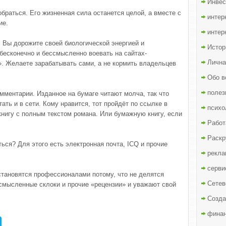
Инвес
браться. Его жизненная сила останется целой, а вместе с
интер
ие.
интер
. Вы дорожите своей биологической энергией и
Истор
 бесконечно и бессмысленно воевать на сайтах-
Лична
». Желаете зарабатывать сами, а не кормить владельцев
Обо в
полез
мментарии. Изданное на бумаге читают молча, так что
ать и в сети. Кому нравится, тот пройдёт по ссылке в
психо
книгу с полным текстом романа. Или бумажную книгу, если
Работ
Раскр
ься? Для этого есть электронная почта, ICQ и прочие
рекла
серви
становятся профессионалами потому, что не делятся
Сетев
ссмысленные склоки и прочие «рецензии» и уважают свой
Созда
финан