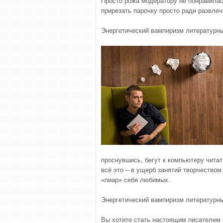
Просто рожа модератору не понравилась
прирезать парочку просто ради развлеч
Энергетический вампиризм литературны
проснувшись, бегут к компьютеру читать
всё это – в ущерб занятий творчеством
«пиар» себя любимых.
Энергетический вампиризм литературны
Вы хотите стать настоящим писателем и