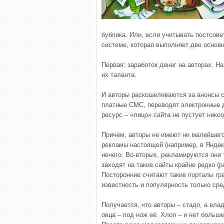
бублика. Или, если учитывать постсове
системе, которая выполняет две основ
Первая: заработок денег на авторах. 
их таланта.
И авторы раскошеливаются за анонсы с
платные СМС, переводят электронные д
ресурс – «лицо» сайта не пустует никог
Причём, авторы не имеют ни малейшего
рекламы настоящей (например, в Яндек-
нечего. Во-вторых, рекламируются они
заходят на такие сайты крайне редко (
Посторонние считают такие порталы гра
известность и популярность только сре
Получается, что авторы – стадо, а вл
овца – под нож её. Хлоп – и нет больш