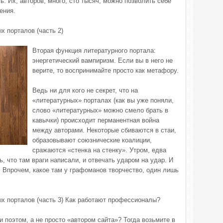
. Их, авторов, много, сто тысяч, можно позволить себе
ения.
х порталов (часть 2)
Вторая функция литературного портала:
энергетический вампиризм. Если вы в него не
верите, то воспринимайте просто как метафору.
Ведь ни для кого не секрет, что на
«литературных» порталах (как вы уже поняли,
слово «литературных» можно смело брать в
кавычки) происходит перманентная война
между авторами. Некоторые сбиваются в стаи,
образовывают союзнические коалиции,
сражаются «стенка на стенку». Утром, едва
, что там враги написали, и отвечать ударом на удар. И
. Впрочем, какое там у графоманов творчество, один лишь
х порталов (часть 3) Как работают профессионалы?
 поэтом, а не просто «автором сайта»? Тогда возьмите в