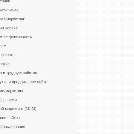
тиции
нет-бизнес
нет-маркетинг
ии успеха
я эффективность
сем
но знать
логия
а и трудоустройство
утка и продвижение сайта
ма/маркетинг
сы в сети
ой маркетинг (МЛМ)
ние сайтов
совые знания