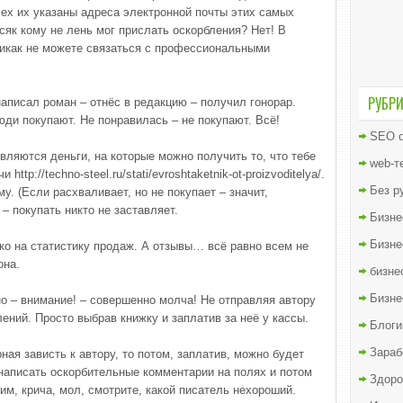
сех их указаны адреса электронной почты этих самых
сяк кому не лень мог прислать оскорбления? Нет! В
икак не можете связаться с профессиональными
РУБР
аписал роман – отнёс в редакцию – получил гонорар.
ди покупают. Не понравилась – не покупают. Всё!
SEO о
ляются деньги, на которые можно получить то, что тебе
web-т
tp://techno-steel.ru/stati/evroshtaketnik-ot-proizvoditelya/.
Без р
у. (Если расхваливает, но не покупает – значит,
– покупать никто не заставляет.
Бизне
Бизне
о на статистику продаж. А отзывы… всё равно всем не
она.
бизне
Бизне
но – внимание! – совершенно молча! Не отправляя автору
лений. Просто выбрав книжку и заплатив за неё у кассы.
Блоги
Зараб
ная зависть к автору, то потом, заплатив, можно будет
 написать оскорбительные комментарии на полях и потом
Здоро
жим, крича, мол, смотрите, какой писатель нехороший.