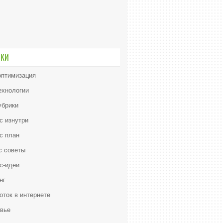
ИКИ
птимизация
ехнологии
убрики
с изнутри
с план
с советы
с-идеи
нг
оток в интернете
вье