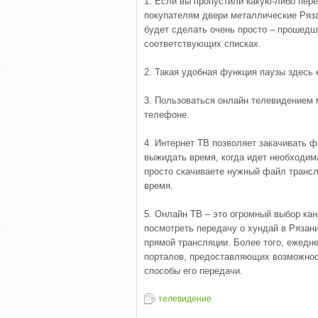
1. Если вы пропустили какую-либо пере
покупателям двери металлические Рязан
будет сделать очень просто – прошедш
соответствующих списках.
2. Такая удобная функция паузы здесь
3. Пользоваться онлайн телевидением 
телефоне.
4. Интернет ТВ позволяет закачивать 
выжидать время, когда идет необходим
просто скачиваете нужный файл транс
время.
5. Онлайн ТВ – это огромный выбор ка
посмотреть передачу о хундай в Рязан
прямой трансляции. Более того, ежедне
порталов, предоставляющих возможнос
способы его передачи.
телевидение