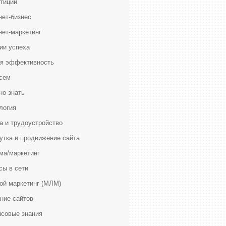
тиции
нет-бизнес
нет-маркетинг
ии успеха
я эффективность
сем
но знать
логия
а и трудоустройство
утка и продвижение сайта
ма/маркетинг
сы в сети
ой маркетинг (МЛМ)
ние сайтов
совые знания