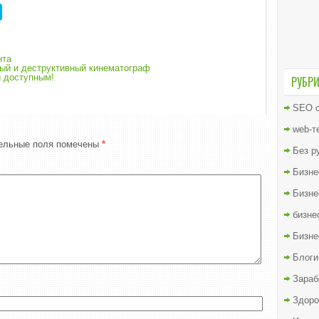
нта
ый и деструктивный кинематограф
и доступным!
РУБР
SEO о
web-т
ельные поля помечены
*
Без р
Бизне
Бизне
бизне
Бизне
Блоги
Зараб
Здоро