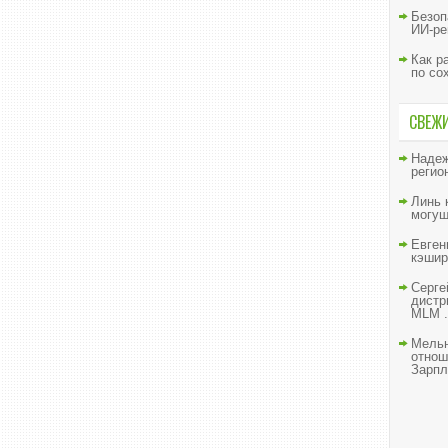
Безоп
ИИ-ре
Как р
по со
СВЕЖ
Наде
регио
Линь
могущ
Евген
кэшир
Серге
дистр
MLM .
Мельн
отнош
Зарпл