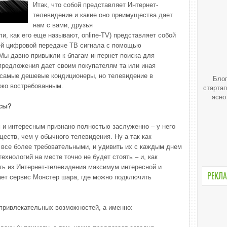
Итак, что собой представляет Интернет-
телевидение и какие оно преимущества дает
нам с вами, друзья
и, как его еще называют, online-TV) представляет собой
ей цифровой передаче ТВ сигнала с помощью
Мы давно привыкли к благам интернет поиска для
 предложения дает своим покупателям та или иная
 самые дешевые кондиционеры, но телевидение в
Блог
око востребованным.
стартап
ясно
юсы?
и интересным признано полностью заслуженно – у него
еств, чем у обычного телевидения. Ну а так как
 все более требовательными, и удивить их с каждым днем
ехнологий на месте точно не будет стоять – и, как
ать из Интернет-телевидения максимум интересной и
РЕКЛА
ает сервис Монстер шара, где можно подключить
 привлекательных возможностей, а именно: