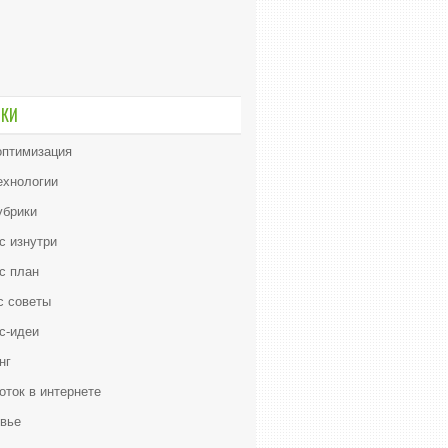
ИКИ
птимизация
ехнологии
убрики
с изнутри
с план
с советы
с-идеи
нг
оток в интернете
вье