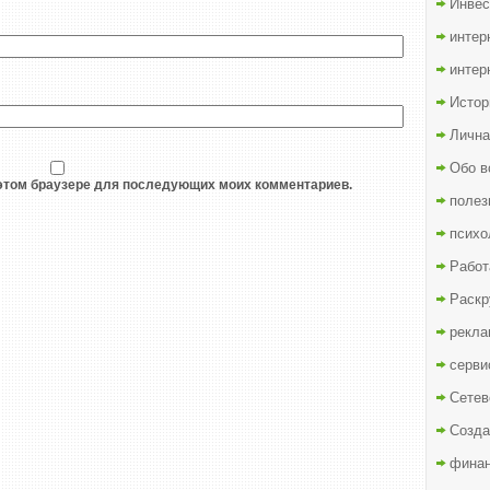
Инвес
интер
интер
Истор
Лична
Обо в
в этом браузере для последующих моих комментариев.
полез
психо
Работ
Раскр
рекла
серви
Сетев
Созда
финан