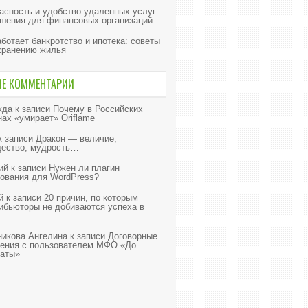
асность и удобство удаленных услуг:
шения для финансовых организаций
аботает банкротство и ипотека: советы
хранению жилья
ИЕ КОММЕНТАРИИ
жда
к записи
Почему в Российских
нах «умирает» Oriflame
к записи
Дракон — величие,
ество, мудрость…
ий
к записи
Нужен ли плагин
ования для WordPress?
й
к записи
20 причин, по которым
ибьюторы не добиваются успеха в
икова Ангелина
к записи
Договорные
ения с пользователем МФО «До
аты»