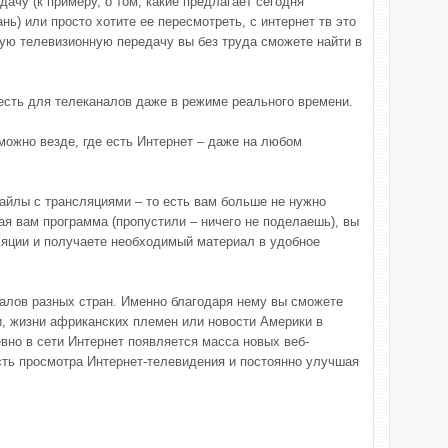
дачу (к примеру, о том, какие предлагает сегодня
ь) или просто хотите ее пересмотреть, с интернет тв это
ую телевизионную передачу вы без труда сможете найти в
 есть для телеканалов даже в режиме реального времени.
можно везде, где есть Интернет – даже на любом
файлы с трансляциями – то есть вам больше не нужно
ая вам программа (пропустили – ничего не поделаешь), вы
ляции и получаете необходимый материал в удобное
налов разных стран. Именно благодаря нему вы сможете
и, жизни африканских племен или новости Америки в
вно в сети Интернет появляется масса новых веб-
ть просмотра Интернет-телевидения и постоянно улучшая