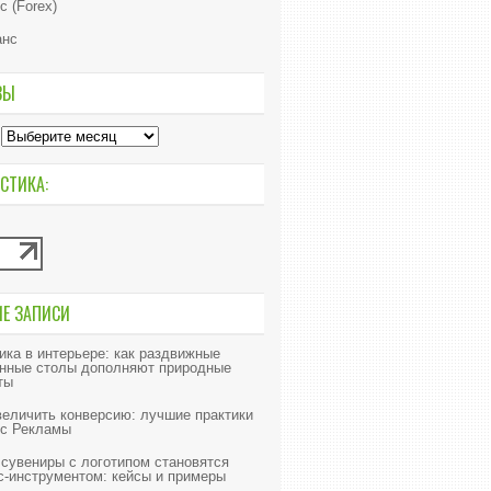
с (Forex)
анс
ВЫ
СТИКА:
ИЕ ЗАПИСИ
ика в интерьере: как раздвижные
нные столы дополняют природные
ты
величить конверсию: лучшие практики
с Рекламы
 сувениры с логотипом становятся
с-инструментом: кейсы и примеры