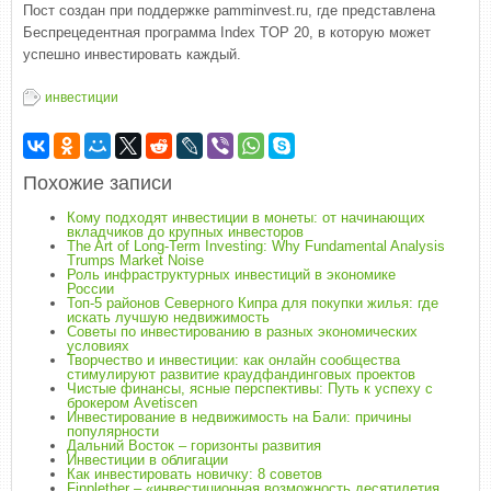
Пост создан при поддержке pamminvest.ru, где представлена
Беспрецедентная программа Index TOP 20, в которую может
успешно инвестировать каждый.
инвестиции
Похожие записи
Кому подходят инвестиции в монеты: от начинающих
вкладчиков до крупных инвесторов
The Art of Long-Term Investing: Why Fundamental Analysis
Trumps Market Noise
Роль инфраструктурных инвестиций в экономике
России
Топ-5 районов Северного Кипра для покупки жилья: где
искать лучшую недвижимость
Советы по инвестированию в разных экономических
условиях
Творчество и инвестиции: как онлайн сообщества
стимулируют развитие краудфандинговых проектов
Чистые финансы, ясные перспективы: Путь к успеху с
брокером Avetiscen
Инвестирование в недвижимость на Бали: причины
популярности
Дальний Восток – горизонты развития
Инвестиции в облигации
Как инвестировать новичку: 8 советов
Finplether – «инвестиционная возможность десятилетия