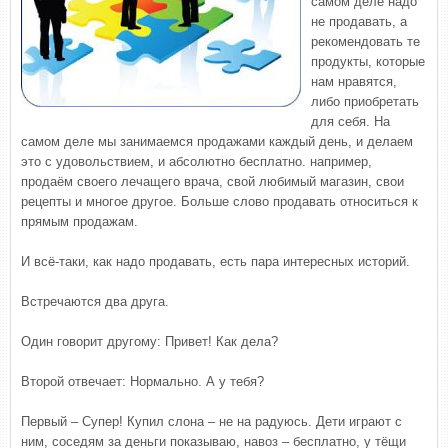
самом деле надо
не продавать, а
рекомендовать те
продукты, которые
нам нравятся,
либо приобретать
для себя. На
самом деле мы занимаемся продажами каждый день, и делаем
это с удовольствием, и абсолютно бесплатно. например,
продаём своего лечащего врача, свой любимый магазин, свои
рецепты и многое другое. Больше слово продавать относиться к
прямым продажам.
И всё-таки, как надо продавать, есть пара интересных историй.
Встречаются два друга.
Один говорит другому: Привет! Как дела?
Второй отвечает: Нормально. А у тебя?
Первый – Супер! Купил слона – не на радуюсь. Дети играют с
ним, соседям за деньги показываю, навоз – бесплатно, у тёщи