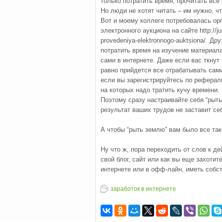
только потратить время, прочитать все 
Но люди не хотят читать – им нужно, ч
Вот и моему коллеге потребовалась ор
электронного аукциона на сайте http://ju
provedeniya-elektronnogo-auktsiona/. Д
потратить время на изучение материала
сами в интернете. Даже если вас ткнут
равно прийдется все отрабатывать самим
если вы зарегистрируйтесь по реферал
на которых надо тратить кучу времени.
Поэтому сразу настраивайте себя “рыть
результат ваших трудов не заставит се
А чтобы “рыть землю” вам было все таки
Ну что ж, пора переходить от слов к д
свой блог, сайт или как вы еще захотите
интернете или в офф-лайн, иметь собст
заработок в интернете