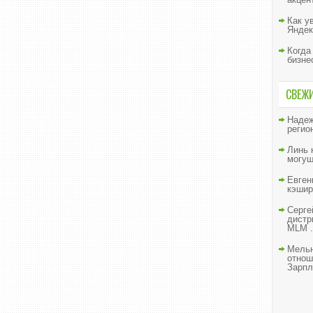
Как у
Яндек
Когда
бизне
СВЕЖ
Наде
регио
Линь
могущ
Евген
кэшир
Серге
дистр
MLM .
Мельн
отнош
Зарпл