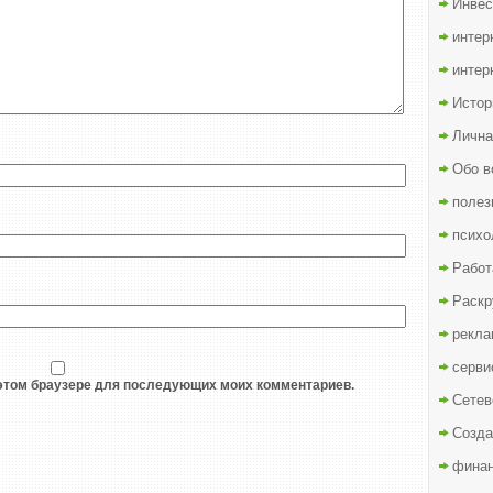
Инвес
интер
интер
Истор
Лична
Обо в
полез
психо
Работ
Раскр
рекла
серви
в этом браузере для последующих моих комментариев.
Сетев
Созда
финан