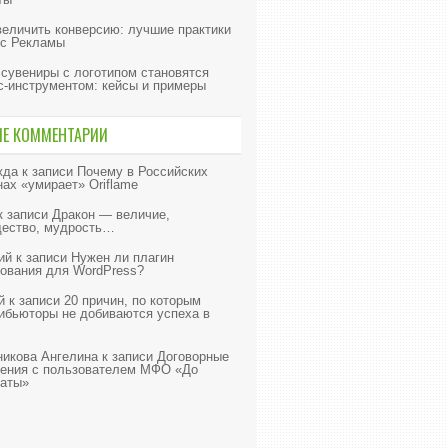
величить конверсию: лучшие практики
с Рекламы
 сувениры с логотипом становятся
с-инструментом: кейсы и примеры
ИЕ КОММЕНТАРИИ
жда
к записи
Почему в Российских
нах «умирает» Oriflame
к записи
Дракон — величие,
ество, мудрость…
ий
к записи
Нужен ли плагин
ования для WordPress?
й
к записи
20 причин, по которым
ибьюторы не добиваются успеха в
икова Ангелина
к записи
Договорные
ения с пользователем МФО «До
аты»