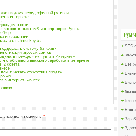
отка на дому перед офисной рутиной
нег в интернете
ь
доходом в сети
ых авторитетных гемблинг-партнерок Рунета
 обзор
РУБР
аже информации
месте с richmonkey.biz
SEO о
 поддержать систему биткоин?
монетизации игровых сайтов
web-т
подумать прежде, чем «уйти в Интернет»
ля стабильного высокого заработка в интернете
: 2 совета
Без р
знесе
 или избежать отсутствия продаж
Бизне
дробно
в в интернет-бизнесе
Бизне
роликах
бизне
Бизне
Блоги
ельные поля помечены
*
Зараб
Здоро