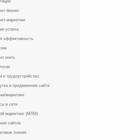
тиции
нет-бизнес
нет-маркетинг
ии успеха
я эффективность
сем
но знать
логия
а и трудоустройство
утка и продвижение сайта
ма/маркетинг
сы в сети
ой маркетинг (МЛМ)
ние сайтов
совые знания