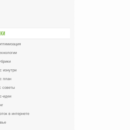
ИКИ
птимизация
ехнологии
убрики
с изнутри
с план
с советы
с-идеи
нг
оток в интернете
вье