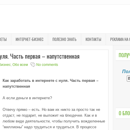
ВЕТЫ
ИНТЕРНЕТ-БИЗНЕС
ПОЛЕЗНО ЗНАТЬ
КОНТАКТЫ
РЕКЛАМА НА 
нуля. Часть первая – напутственная
ПОЛУЧ
бизнес
,
Обо всем
No comments
По
Как заработать в интернете с нуля. Часть первая –
напутственная
А если деньги в интернете?
Отвечу прямо – есть. Но вам их никто за просто так не
О БЛО
отдаст, не подарит, не выложит на блюдечке. Как и в
любом виде деятельности, чтобы получить вожделенные
“миллионы” надо трудиться и трудиться. В процессе