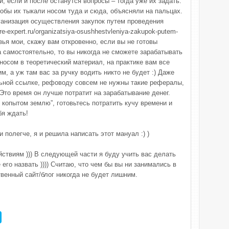
и, если и после останутся вопросы – тогда уже их задать.
тобы их тыкали носом туда и сюда, объясняли на пальцах.
ганизация осуществления закупок путем проведения
re-expert.ru/organizatsiya-osushhestvleniya-zakupok-putem-
рузья мои, скажу вам откровенно, если вы не готовы
 самостоятельно, то вы никогда не сможете зарабатывать
 носом в теоретический материал, на практике вам все
, а уж там вас за ручку водить никто не будет :) Даже
ьной ссылке, рефоводу совсем не нужны такие рефералы,
 Это время он лучше потратит на зарабатывание денег.
 копытом землю”, готовьтесь потратить кучу времени и
бя ждать!
 полегче, я и решила написать этот мануал :) )
ействиям ))) В следующей части я буду учить вас делать
 его назвать )))) Считаю, что чем бы вы ни занимались в
венный сайт/блог никогда не будет лишним.