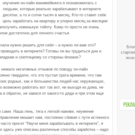
изучения он-лайн манимейкинга я познакомилась с
людьми, которые реально зарабатывают в интернете
десятки, а то и сотни тысяч в месяц. Кто-то ставит себе
цель заработать на квартиру и упорно месяц за месяцем
заполучить новенькую тойоту. Кому-то просто не очень
олне достаточно для личного счастья.
ачала нужно решить для себя – а нужно ли вам это?
Блог
проводить в интернете? Готовы ли вы трудиться дни и
стартап
ападкам и скептицизму со стороны близких?
ясно
немало негативных отзывов по поводу он-лайн
оянно твердили, что это пустая трата времени, что там
моих родных, как и большинства людей нас окружающих,
то возможно работать вот так вот, не выходя из дома, не
 и обратно, не завися от какого-то дяди и при этом еще
РЕКЛА
 сами. Наша лень, тяга к легкой наживе, неумение
правлении мешает нам, постоянно сбивая с пути истинного
часто просят “Научи меня зарабатывать в интернете”, я
то здесь уже описаны различные способы заработка – надо