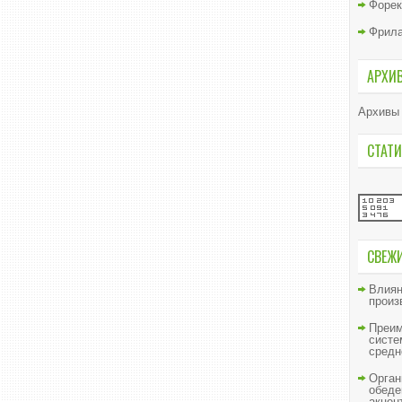
Форек
Фрил
АРХИ
Архивы
СТАТИ
СВЕЖ
Влиян
произ
Преим
систе
средн
Орган
обеде
акцен