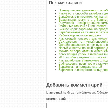
Похожие записи
Преимущества удаленного зараб
Какие есть способы заработка де
Заработок в интернете: как начат
Ваши знания могут стать Вашим 
PlayAttack – обзор одной из сам
Реальные отзывы о Profi Internet,
Бизнес идеи: заработок на прод
Зарабатываем на хайпах в сети в
Работа корректором на дому
Как каждый пользователь может
VLK partners – отличный способ 
Онлайн-заработок: о чем нужно 
Новый инвестиционный партнер д
Можно ли заработать в Интернете
Кому придет успех в интернет би
20 способов создать плохой сайт
Как заработать в интернете .. по
Заблуждения новичков и старичко
Заработок на продаже статей
Заработок в интернете на видео
Добавить комментарий
Ваш e-mail не будет опубликован.
Обязат
Комментарий