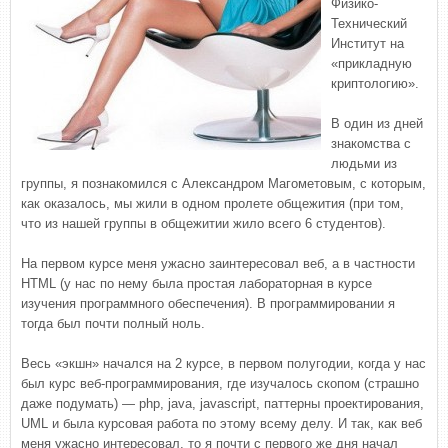
Физико-
Технический
Институт на
«прикладную
криптологию».
В один из дней
знакомства с
людьми из
группы, я познакомился с Александром Магометовым, с которым,
как оказалось, мы жили в одном пролете общежития (при том,
что из нашей группы в общежитии жило всего 6 студентов).
На первом курсе меня ужасно заинтересовал веб, а в частности
HTML (у нас по нему была простая лабораторная в курсе
изучения программного обеспечения). В программировании я
тогда был почти полный ноль.
Весь «экшн» начался на 2 курсе, в первом полугодии, когда у нас
был курс веб-программирования, где изучалось скопом (страшно
даже подумать) — php, java, javascript, паттерны проектирования,
UML и была курсовая работа по этому всему делу. И так, как веб
меня ужасно интересовал, то я почти с первого же дня начал