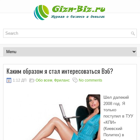
Каким образом я стал интересоваться Вэб?
1:12 ДП
Обо всем
,
Фриланс
No comments
Шел далекий
2008 год. Я
только
поступил в ТУУ
«КПИ»
(Киевский
Политех) в