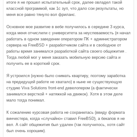
итоге я не прошел испытательный срок, далее овладел такой
классной программой, как 1с зуп, что дало сои результаты, но
меня все равно тянуло вол фриланс.
Основное мое развитие в вебе получилось в середине 3 курса,
когда меня отчислили с университета за неуспеваемость (я начал
работать в одном заведении оператором ПК + администратором
сервера на FreeBSD + разработчиком сайта и в свободное от
работы время занимался разработкой сайта своего общежития .
Тогда любой мог у меня заказать мобильную версию сайта и
получить ее в короткий срок.
Я устроился (нужно было снимать квартиру, поэтому заработка
на предидущей работе не хватало) в ныне не существующую
студию Viva Solutions front-end девелопером (а фактически
занимался версткой + натяжкой на движок). Хотя в этом деле
мало тогда понимал.
К сожалению курсовая работа не сохранилась (ввиду формата
винчестера, когда «случайно» ставил FreeBSD), а бекапов я не
вел. А сайт общежития был удален (так получилось, хотя сайт
был очень хорошим).