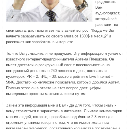
предложить
Вам
аудиоподкаст,
который всё
расставит на
свои места, даст вам ответ на главный вопрос: “Когда же Вы
начнете зарабатывать со своего блога от 1500$ в месяц?” и
расскажет как заработать в интернете.
То, что Вы услышите, я не придумал. Эту информацию я узнал от
известного интернет-предпринимателя Артема Плешкова. Он
имеет достаточно раскрученный блог с посещаемостью на
сегодняшний день около 240 человек в день, показатели
пузомерок: PR – 2, тИЦ – 30, место в рейтинге Live Internet –
5846. Достаточно неплохие показатели, которых добился Артем.
Помимо этого он в ответе на этот вопрос дает цифры,
выведенные простым математическим путем.
Зачем эта информация мне и Вам? Да для того, чтобы знать к
чему стремиться и заработать в интернете. Я читаю комментарии
многих людей, которые, проработав над блогом 2-3 месяца с
огромным унынием говорят о том, что не имеют желанных
показателей пузомерок, достаточного количества посетителей и,