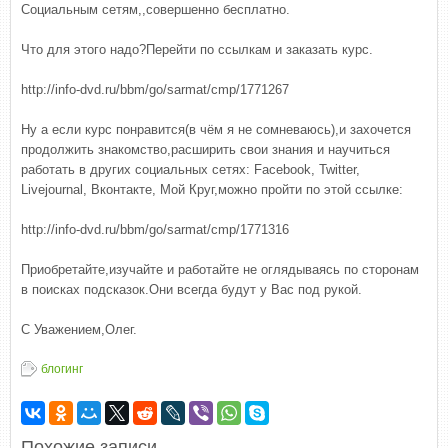
Социальным сетям,,совершенно бесплатно.
Что для этого надо?Перейти по ссылкам и заказать курс.
http://info-dvd.ru/bbm/go/sarmat/cmp/1771267
Ну а если курс понравится(в чём я не сомневаюсь),и захочется
продолжить знакомство,расширить свои знания и научиться
работать в других социальных сетях: Facebook, Twitter,
Livejournal, Вконтакте, Мой Круг,можно пройти по этой ссылке:
http://info-dvd.ru/bbm/go/sarmat/cmp/1771316
Приобретайте,изучайте и работайте не оглядываясь по сторонам
в поисках подсказок.Они всегда будут у Вас под рукой.
С Уважением,Олег.
блогинг
Похожие записи