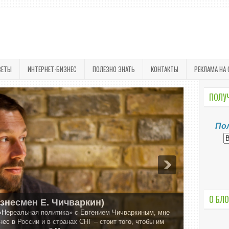
ВЕТЫ
ИНТЕРНЕТ-БИЗНЕС
ПОЛЕЗНО ЗНАТЬ
КОНТАКТЫ
РЕКЛАМА НА 
ПОЛУЧ
По
О БЛО
изнесмен Е. Чичваркин)
«Нереальная политика» с Евгением Чичваркиным, мне
ес в России и в странах СНГ – стоит того, чтобы им