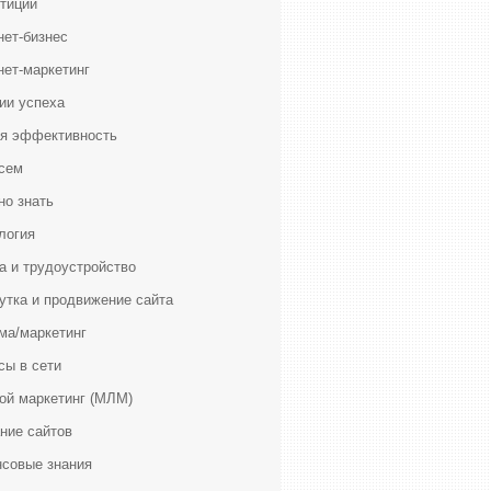
тиции
нет-бизнес
нет-маркетинг
ии успеха
я эффективность
сем
но знать
логия
а и трудоустройство
утка и продвижение сайта
ма/маркетинг
сы в сети
ой маркетинг (МЛМ)
ние сайтов
совые знания