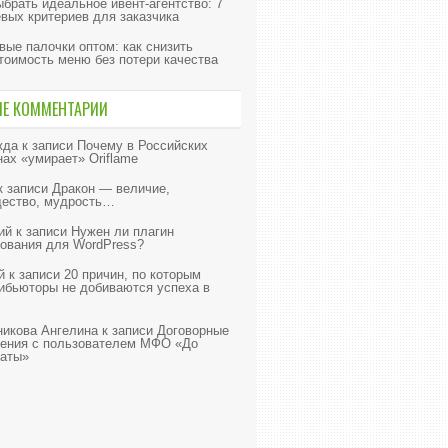
ыбрать идеальное ивент-агентство: 7
вых критериев для заказчика
вые палочки оптом: как снизить
тоимость меню без потери качества
ИЕ КОММЕНТАРИИ
жда
к записи
Почему в Российских
нах «умирает» Oriflame
к записи
Дракон — величие,
ество, мудрость…
ий
к записи
Нужен ли плагин
ования для WordPress?
й
к записи
20 причин, по которым
ибьюторы не добиваются успеха в
икова Ангелина
к записи
Договорные
ения с пользователем МФО «До
аты»