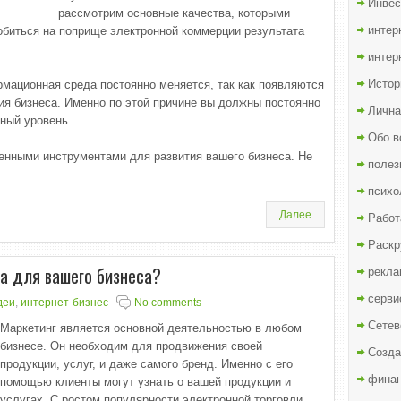
Инвес
рассмотрим основные качества, которыми
интер
биться на поприще электронной коммерции результата
интер
Истор
мационная среда постоянно меняется, так как появляются
ия бизнеса. Именно по этой причине вы должны постоянно
Лична
ный уровень.
Обо в
енными инструментами для развития вашего бизнеса. Не
полез
психо
Далее
Работ
Раскр
а для вашего бизнеса?
рекла
серви
деи
,
интернет-бизнес
No comments
Сетев
Маркетинг является основной деятельностью в любом
бизнесе. Он необходим для продвижения своей
Созда
продукции, услуг, и даже самого бренд. Именно с его
финан
помощью клиенты могут узнать о вашей продукции и
услугах. С ростом популярности электронной торговли,