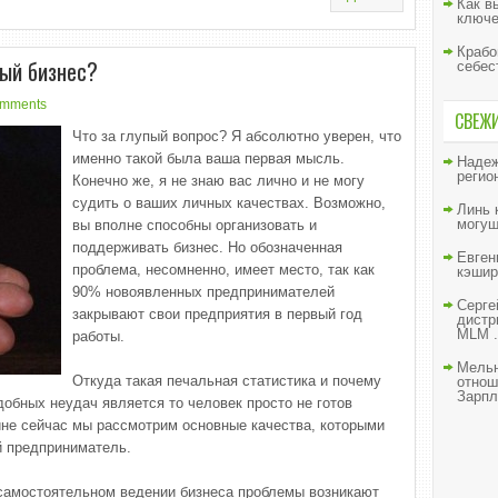
Как в
ключе
Крабо
ный бизнес?
себес
omments
СВЕЖ
Что за глупый вопрос? Я абсолютно уверен, что
именно такой была ваша первая мысль.
Наде
регио
Конечно же, я не знаю вас лично и не могу
судить о ваших личных качествах. Возможно,
Линь
могущ
вы вполне способны организовать и
поддерживать бизнес. Но обозначенная
Евген
проблема, несомненно, имеет место, так как
кэшир
90% новоявленных предпринимателей
Серге
закрывают свои предприятия в первый год
дистр
MLM .
работы.
Мельн
Откуда такая печальная статистика и почему
отнош
Зарпл
обных неудач является то человек просто не готов
чине сейчас мы рассмотрим основные качества, которыми
 предприниматель.
 самостоятельном ведении бизнеса проблемы возникают