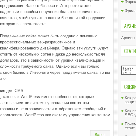
Форек
продвижение Вашего бизнеса в Интернете стало
Фрил
надежным способом получения большего количества
клиентов, чтобы узнать о вашем бренде и той продукции,
которую вы предлагаете.
АРХИ
Продвижение сайта может быть создано с помощью
Архивы
профессиональных веб-разработчиков и
квалифицированного дизайнера. Однако эти услуги будут
СТАТИ
стоить от нескольких сотен и даже до нескольких тысяч
долларов, это в зависимости от уровня квалификации и
сложности требуемого сайта. Однако если вы только
 свой бизнес в Интернете через продвижение сайта, то вы
ьно.
СВЕЖ
ния для CMS.
 такое как WordPress имеет особенности, которые
Как р
защит
 его в качестве системы управления контентом.
траницы и не ограничивается отображением сообщений в
Как п
использовать WordPress как систему управления контентом
SEO-у
Почем
стоит
Далее