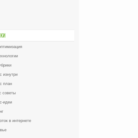
ИКИ
птимизация
ехнологии
убрики
с изнутри
с план
с советы
с-идеи
нг
оток в интернете
вье