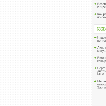
Безоп
ИИ-ре
Как р
по со
СВЕЖ
Наде
регио
Линь
могущ
Евген
кэшир
Серге
дистр
MLM .
Мельн
отнош
Зарпл