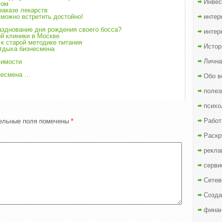
Инвес
сом
 заказе лекарств
 можно встретить достойно!
интер
разднование дня рождения своего босса?
интер
й клиники в Москве
 к старой методике питания
Истор
отдыха бизнесмена
Лична
симости
знесмена …
Обо в
полез
психо
Работ
ельные поля помечены
*
Раскр
рекла
серви
Сетев
Созда
финан