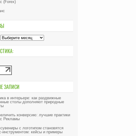
с (Forex)
анс
ВЫ
СТИКА:
ИЕ ЗАПИСИ
ика в интерьере: как раздвижные
нные столы дополняют природные
ты
величить конверсию: лучшие практики
с Рекламы
 сувениры с логотипом становятся
с-инструментом: кейсы и примеры