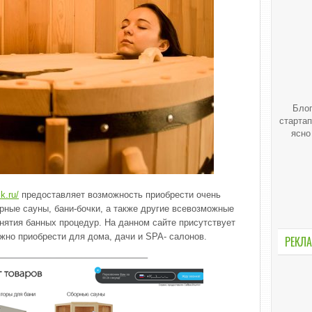
Блог
стартап
ясно
ik.ru/
предоставляет возможность приобрести очень
рные сауны, бани-бочки, а также другие всевозможные
нятия банных процедур. На данном сайте присутствует
жно приобрести для дома, дачи и SPA- салонов.
РЕКЛА