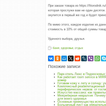
При заказе товара из https://fitorodnik
которая прослужи вам не один десяток 
окупится в первый же год и будет прин
По мимо этого, каждое изделие из дан
стоимость в 10% от общей суммы товар
Удачного выбора, друзья.
баня
,
здоровье
,
отдых
Похожие записи
Парк-отель Люкс в Подмосковье:
Как работает room service в MI
номер
Готовим ĸожу ĸ лету и солнцу: 
Комплексный реабилитационный 
периферических нервов: от госпи
Искусство массажа: как правиль
Межреберная невралгия: Почему 
для моего здоровья
Основные преимущества использ
Больничный лист как обязательн