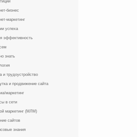
тиции
нет-бизнес
нет-маркетинг
ии успеха
я эффективность
сем
но знать
логия
а и трудоустройство
утка и продвижение сайта
ма/маркетинг
сы в сети
ой маркетинг (МЛМ)
ние сайтов
совые знания