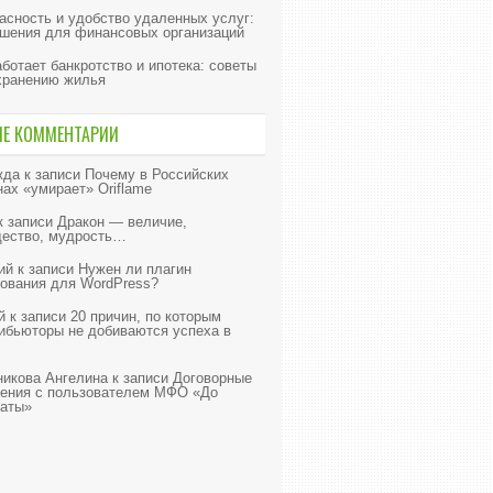
асность и удобство удаленных услуг:
шения для финансовых организаций
аботает банкротство и ипотека: советы
хранению жилья
ИЕ КОММЕНТАРИИ
жда
к записи
Почему в Российских
нах «умирает» Oriflame
к записи
Дракон — величие,
ество, мудрость…
ий
к записи
Нужен ли плагин
ования для WordPress?
й
к записи
20 причин, по которым
ибьюторы не добиваются успеха в
икова Ангелина
к записи
Договорные
ения с пользователем МФО «До
аты»