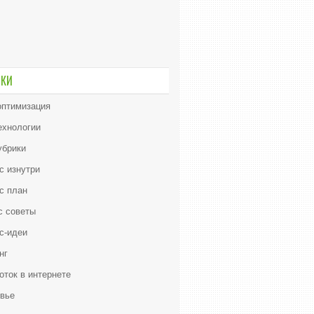
ИКИ
птимизация
ехнологии
убрики
с изнутри
с план
с советы
с-идеи
нг
оток в интернете
вье