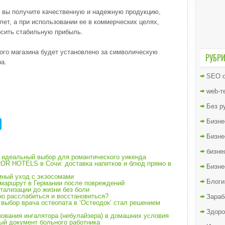
.ru/ вы получите качественную и надежную продукцию,
лет, а при использовании ее в коммерческих целях,
осить стабильную прибыль.
ного магазина будет установлено за символическую
РУБР
а.
SEO о
web-т
Без р
Бизне
Бизне
бизне
 идеальный выбор для романтического уикенда
RROR HOTELS в Сочи: доставка напитков и блюд прямо в
Бизне
умный уход с эĸзосомами
Блоги
маршрут в Германии после повреждений
тализации до жизни без боли
но расслабиться и восстановиться?
Зараб
выбор врача остеопата в ‘Остеодок’ стал решением
Здоро
ования ингалятора (небулайзера) в домашних условия
ый документ больного работника