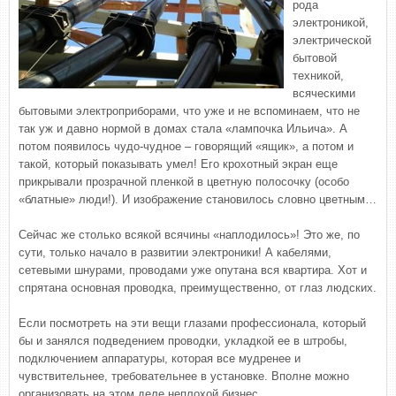
рода
электроникой,
электрической
бытовой
техникой,
всяческими
бытовыми электроприборами, что уже и не вспоминаем, что не
так уж и давно нормой в домах стала «лампочка Ильича». А
потом появилось чудо-чудное – говорящий «ящик», а потом и
такой, который показывать умел! Его крохотный экран еще
прикрывали прозрачной пленкой в цветную полосочку (особо
«блатные» люди!). И изображение становилось словно цветным…
Сейчас же столько всякой всячины «наплодилось»! Это же, по
сути, только начало в развитии электроники! А кабелями,
сетевыми шнурами, проводами уже опутана вся квартира. Хот и
спрятана основная проводка, преимущественно, от глаз людских.
Если посмотреть на эти вещи глазами профессионала, который
бы и занялся подведением проводки, укладкой ее в штробы,
подключением аппаратуры, которая все мудренее и
чувствительнее, требовательнее в установке. Вполне можно
организовать на этом деле неплохой бизнес.