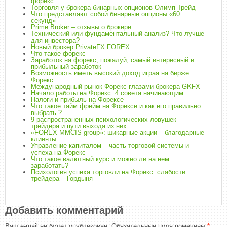
форекс
Торговля у брокера бинарных опционов Олимп Трейд
Что представляют собой бинарные опционы «60
секунд»
Prime Broker – отзывы о брокере
Технический или фундаментальный анализ? Что лучше
для инвестора?
Новый брокер PrivateFX FOREX
Что такое форекс
Заработок на форекс, пожалуй, самый интересный и
прибыльный заработок
Возможность иметь высокий доход играя на бирже
Форекс
Международный рынок Форекс глазами брокера GKFX
Начало работы на Форекс: 4 совета начинающим
Налоги и прибыль на Форексе
Что такое тайм фрейм на Форексе и как его правильно
выбрать ?
9 распространенных психологических ловушек
трейдера и пути выхода из них
«FOREX MMCIS group»: шикарные акции – благодарные
клиенты.
Управление капиталом – часть торговой системы и
успеха на Форекс
Что такое валютный курс и можно ли на нем
заработать?
Психология успеха торговли на Форекс: слабости
трейдера – Гордыня
Добавить комментарий
Ваш e-mail не будет опубликован.
Обязательные поля помечены
*