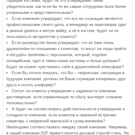
сидящие костюмы, будет ли это утверждение таким
убедительным, как если бы те же самые сотрудники были более
ухоженными и представительными?
Если компания утверждает, что все ее служащие являются
профессионалами своего дела, а менеджер на переговорах одет
в рваные джинсы и мятую майку, а не в костюм, будет ли он
пользоваться авторитетом у клиента?
Если руководство банка утверждает, что их банк очень
дружелюбен по отношению к клиентам, то могут ли люди прийти
и обсудить проблемы с персоналом, который, подобно
полицейским, одет в темно-синие костюмы и белые рубашки?
Будет ли клиент чувствовать себя в дружелюбной атмосфере?
Если Вы хотите показать, что Вы – творческая, смотрящая в
будущее компания, должны ли Ваши служащие копировать друг
друга и носить униформу?
Сочтут ли клиенты утверждение о надежности компании
достоверным, если управляющие по сбыту выглядят слишком
легкомысленно?
А будет ли соотвествовать действительности утверждение о
солидности компании, если клиентов в приемной встречает
секретарь с небрежной прической в супер-миниюбке?
Необходимо соответствовать имиджу своей компании. Например,
в нашей компании ISIF приветствуется деловой строгий стиль. На