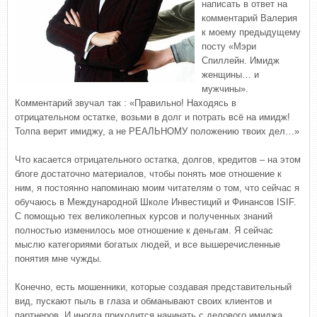
написать в ответ на
комментарий Валерия
к моему предыдущему
посту «Мэри
Спиллейн. Имидж
женщины… и
мужчины».
Комментарий звучал так : «Правильно! Находясь в
отрицательном остатке, возьми в долг и потрать всё на имидж!
Толпа верит имиджу, а не РЕАЛЬНОМУ положению твоих дел…»
Что касается отрицательного остатка, долгов, кредитов – на этом
блоге достаточно материалов, чтобы понять мое отношение к
ним, я постоянно напоминаю моим читателям о том, что сейчас я
обучаюсь в Международной Школе Инвестиций и Финансов ISIF.
С помощью тех великолепных курсов и полученных знаний
полностью изменилось мое отношение к деньгам. Я сейчас
мыслю категориями богатых людей, и все вышеречисленные
понятия мне чужды.
Конечно, есть мошенники, которые создавая представительный
вид, пускают пыль в глаза и обманывают своих клиентов и
партнеров. И иногда приходится начинать с делового имиджа,