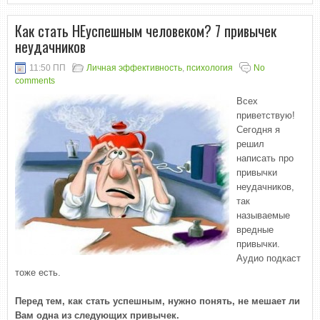
Как стать НЕуспешным человеком? 7 привычек
неудачников
11:50 ПП
Личная эффективность
,
психология
No
comments
Всех
приветствую!
Сегодня я
решил
написать про
привычки
неудачников,
так
называемые
вредные
привычки.
Аудио подкаст
тоже есть.
Перед тем, как стать успешным, нужно понять, не мешает ли
Вам одна из следующих привычек.