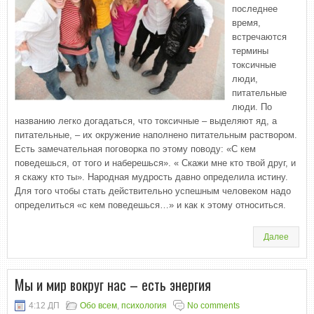
последнее
время,
встречаются
термины
токсичные
люди,
питательные
люди. По
названию легко догадаться, что токсичные – выделяют яд, а
питательные, – их окружение наполнено питательным раствором.
Есть замечательная поговорка по этому поводу: «С кем
поведешься, от того и наберешься». « Скажи мне кто твой друг, и
я скажу кто ты». Народная мудрость давно определила истину.
Для того чтобы стать действительно успешным человеком надо
определиться «с кем поведешься…» и как к этому относиться.
Далее
Мы и мир вокруг нас – есть энергия
4:12 ДП
Обо всем
,
психология
No comments