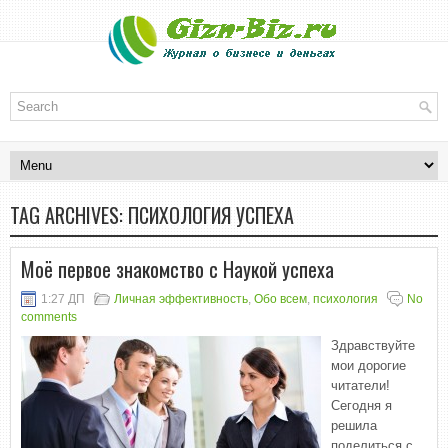
TAG ARCHIVES:
ПСИХОЛОГИЯ УСПЕХА
Моё первое знакомство с Наукой успеха
1:27 ДП
Личная эффективность
,
Обо всем
,
психология
No
comments
Здравствуйте
мои дорогие
читатели!
Сегодня я
решила
поделиться с