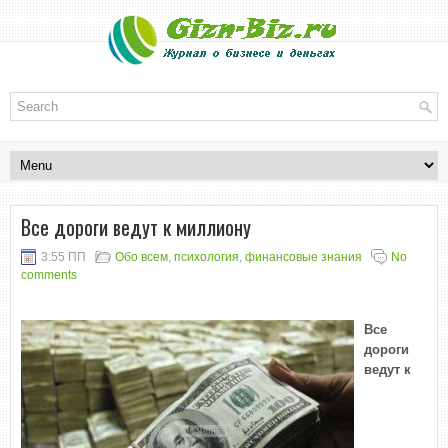
Все дороги ведут к миллиону
3:55 ПП
Обо всем
,
психология
,
финансовые знания
No
comments
Все
дороги
ведут к