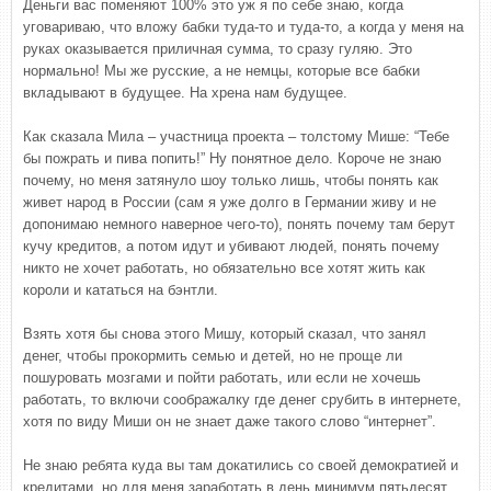
Деньги вас поменяют 100% это уж я по себе знаю, когда
уговариваю, что вложу бабки туда-то и туда-то, а когда у меня на
руках оказывается приличная сумма, то сразу гуляю. Это
нормально! Мы же русские, а не немцы, которые все бабки
вкладывают в будущее. На хрена нам будущее.
Как сказала Мила – участница проекта – толстому Мише: “Тебе
бы пожрать и пива попить!” Ну понятное дело. Короче не знаю
почему, но меня затянуло шоу только лишь, чтобы понять как
живет народ в России (сам я уже долго в Германии живу и не
допонимаю немного наверное чего-то), понять почему там берут
кучу кредитов, а потом идут и убивают людей, понять почему
никто не хочет работать, но обязательно все хотят жить как
короли и кататься на бэнтли.
Взять хотя бы снова этого Мишу, который сказал, что занял
денег, чтобы прокормить семью и детей, но не проще ли
пошуровать мозгами и пойти работать, или если не хочешь
работать, то включи соображалку где денег срубить в интернете,
хотя по виду Миши он не знает даже такого слово “интернет”.
Не знаю ребята куда вы там докатились со своей демократией и
кредитами, но для меня заработать в день минимум пятьдесят