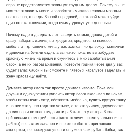
евро не представляется таким уж трудным делом. Почему вы не
можете включить мозги и заработать миллион своими мозгами
постепенно, а не долбанной передачей, с которой может уйдет
один со ста тысячами, когда сумму урежут уже донельзя.
Почему надо в двадцать лет заводить семью, двоих детей и
сразу набирать жилищных кредитов, кредитов на пылесос,
мебель и т.д. Конечно мина у вас жалкая, когда вокруг мальчики
и девочки на бэнтли ездят, а вы никто пока, но вы забудьте
красивую жизнь на время и окунитесь в мир зарабатывания
бабок, а не их разбазаривания. Поверьте годика через два у вас
будет запас бабок и вы сможете и пятерых карапузов заделать и
жену красавицу найти.
Думаете автор блога так просто добился чего-то. Пока мои
друзья и однокурсники учились автор блога вкалывал по ночам,
чтобы потом взять хату, обставить мебелью, купить крутую тачку
и на все это ушло года так четыре, а те кто учился, доучивается
до сих пор и не знает куда идти работать, а у автора блога
цойгнисами (немецкий сертификат отличия после увольнения с
работы) весь стол завален и все его работать приглашают
экспертом, но поезд уже ушел и он умеет сам рубить бабки, так