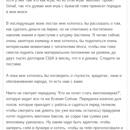
хотя у них там это как игра, но из этой игры “выплыл” проект
Gmail, так что думаю моя игра с бумагой тоже принесет порядок
в мои мозги.
В последующих моих постах мне хотелось бы рассказать о том,
как сделать деньги на бирже, но не спонтанно а постепенно
накопив знания и приступив к штурму бастиона. Я читаю сейчас
очень занятную книжицу и мне хотелось бы поделиться очень
интересными моментами с читателями блога, чтобы они тоже
смогли поднять свое материальное положение на уровень до
двух тысяч долларов США в месяц, что я и докажу. Следите за
постами.
А пока мне хотелось бы поговорить о глупости, кредитах, лени и
оболванивании народа, то есть нам с вами.
Никто не смотрит передачку “Кто не хочет стать миллионером?”,
которую ведет все та же Ксения Собчак. Передачка конечно для
лохов, которые приходят с работы и садяться перед телеком,
чтобы смотреть как девять (их уже восемь осталось) придурков
хотят поделить миллион баксов, ах сорри там сумма уже
вполовину урезалась. Ну каким надо быть идиотом, чтобы
запереть себя в бункере и хотеть, чтобы за тебя проголосовали и