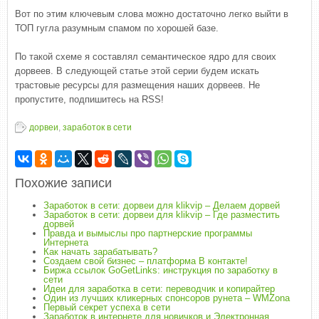
Вот по этим ключевым слова можно достаточно легко выйти в
ТОП гугла разумным спамом по хорошей базе.
По такой схеме я составлял семантическое ядро для своих
дорвеев. В следующей статье этой серии будем искать
трастовые ресурсы для размещения наших дорвеев. Не
пропустите, подпишитесь на RSS!
дорвеи
,
заработок в сети
Похожие записи
Заработок в сети: дорвеи для klikvip – Делаем дорвей
Заработок в сети: дорвеи для klikvip – Где разместить
дорвей
Правда и вымыслы про партнерские программы
Интернета
Как начать зарабатывать?
Создаем свой бизнес – платформа В контакте!
Биржа ссылок GoGetLinks: инструкция по заработку в
сети
Идеи для заработка в сети: переводчик и копирайтер
Один из лучших кликерных спонсоров рунета – WMZona
Первый секрет успеха в сети
Заработок в интернете для новичков и Электронная