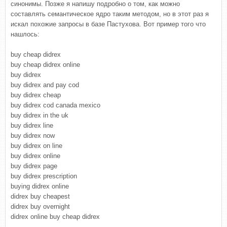
синонимы. Позже я напишу подробно о том, как можно
составлять семантическое ядро таким методом, но в этот раз я
искал похожие запросы в базе Пастухова. Вот пример того что
нашлось:
buy cheap didrex
buy cheap didrex online
buy didrex
buy didrex and pay cod
buy didrex cheap
buy didrex cod canada mexico
buy didrex in the uk
buy didrex line
buy didrex now
buy didrex on line
buy didrex online
buy didrex page
buy didrex prescription
buying didrex online
didrex buy cheapest
didrex buy overnight
didrex online buy cheap didrex