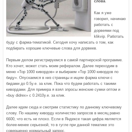
слова
.
Как я уже
говорил, начинаю
работать с
дорвеями под
klikvip. Работать
буду с фарма-тематикой. Сегодня хочу написать о том, как
подбирать хорошие ключевые слова для дорвеев.
Первым делом регистрируемся в самой партнерской программе.
Кто хочет, может стать моим рефералом. Далее переходим в
меню «Top 1000 кивордов» и выбираем «Top 1000 кивордов по
биду». Опускаемся в низ страницы и ищем фарма ключи с
бидами до 0.5у.е. за клик. Пока что будем работать с такими
кивордами. Для примера я взял зпросы женские сумки оптом и
«buy didrex» с 0.2410у.е. за клик.
Далее идем сюда и смотрим статистику по данному ключевому
слову. По нашему киворду количество запросов в месяц равно
6600, что есть не плохо. Если в Яндексе такая цифра является
более-менее серьезной, то в гугле при данной тематике это
совершенно нормальный запрос.