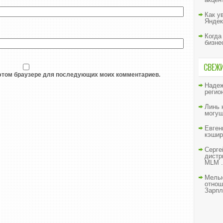
Как у
Яндек
Когда
бизне
СВЕЖ
в этом браузере для последующих моих комментариев.
Наде
регио
Линь
могущ
Евген
кэшир
Серге
дистр
MLM .
Мельн
отнош
Зарпл