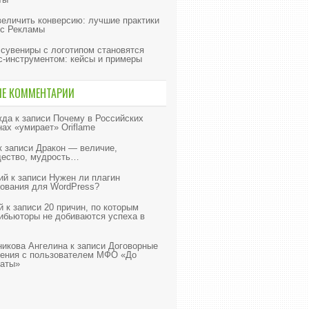
величить конверсию: лучшие практики
с Рекламы
 сувениры с логотипом становятся
с-инструментом: кейсы и примеры
ИЕ КОММЕНТАРИИ
жда
к записи
Почему в Российских
нах «умирает» Oriflame
к записи
Дракон — величие,
ество, мудрость…
ий
к записи
Нужен ли плагин
ования для WordPress?
й
к записи
20 причин, по которым
ибьюторы не добиваются успеха в
икова Ангелина
к записи
Договорные
ения с пользователем МФО «До
аты»