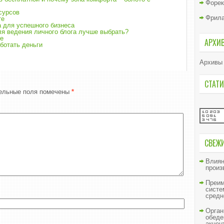
Форек
сурсов
Фрил
те
а для успешного бизнеса
ля ведения личного блога лучше выбрать?
ме
АРХИ
аботать деньги
Архивы
СТАТИ
ельные поля помечены
*
СВЕЖ
Влиян
произ
Преим
систе
средн
Орган
обеде
акцен