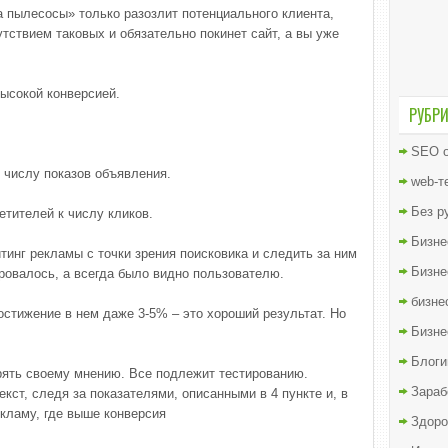
а пылесосы» только разозлит потенциального клиента,
утствием таковых и обязательно покинет сайт, а вы уже
ысокой конверсией.
РУБР
SEO о
 числу показов объявления.
web-т
Без р
етителей к числу кликов.
Бизне
тинг рекламы с точки зрения поисковика и следить за ним
Бизне
ровалось, а всегда было видно пользователю.
бизне
остижение в нем даже 3-5% – это хороший результат. Но
Бизне
Блоги
ерять своему мнению. Все подлежит тестированию.
Зараб
кст, следя за показателями, описанными в 4 пункте и, в
екламу, где выше конверсия
Здоро