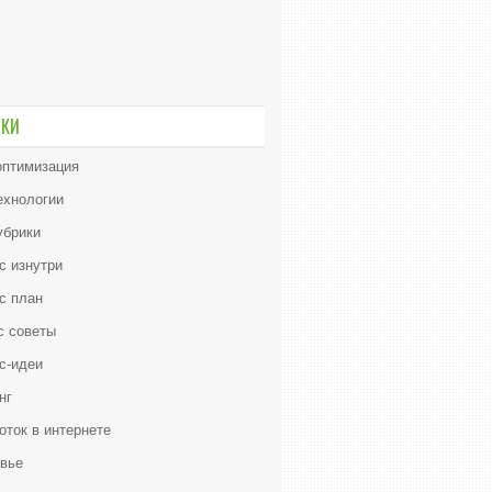
ИКИ
птимизация
ехнологии
убрики
с изнутри
с план
с советы
с-идеи
нг
оток в интернете
вье