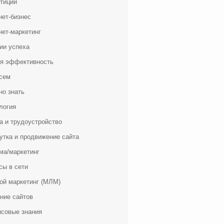
тиции
нет-бизнес
нет-маркетинг
ии успеха
я эффективность
сем
но знать
логия
а и трудоустройство
утка и продвижение сайта
ма/маркетинг
сы в сети
ой маркетинг (МЛМ)
ние сайтов
совые знания