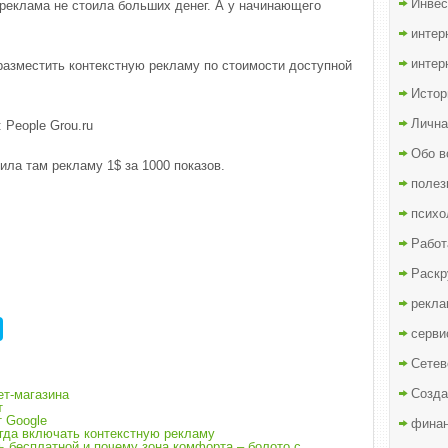
Инвес
 реклама не стоила больших денег. А у начинающего
интер
интер
 разместить контекстную рекламу по стоимости доступной
Истор
Лична
 People Grou.ru
Обо в
ила там рекламу 1$ за 1000 показов.
полез
психо
Работ
Раскр
рекла
серви
Сетев
Созда
ет-магазина
т
т Google
финан
огда включать контекстную рекламу
ь бесплатной и почему зона комфорта – болото с