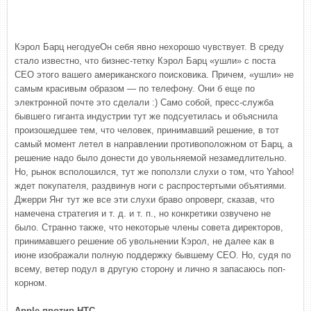
Кэрол Барц негодуеОн себя явно нехорошо чувствует. В среду
стало известно, что бизнес-тетку Кэрол Барц «ушли» с поста
CEO этого вашего американского поисковика. Причем, «ушли» не
самым красивым образом — по телефону. Они б еще по
электронной почте это сделали :) Само собой, пресс-служба
бывшего гиганта индустрии тут же подсуетилась и объяснила
произошедшее тем, что человек, принимавший решение, в тот
самый момент летел в направлении противоположном от Барц, а
решение надо было донести до увольняемой незамедлительно.
Но, рынок всполошился, тут же поползли слухи о том, что Yahoo!
ждет покупателя, раздвинув ноги с распростертыми объятиями.
Джерри Янг тут же все эти слухи браво опроверг, сказав, что
намечена стратегия и т. д. и т. п., но конкретики озвучено не
было. Странно также, что некоторые члены совета директоров,
принимавшего решение об увольнении Кэрол, не далее как в
июне изображали полную поддержку бывшему CEO. Но, судя по
всему, ветер подул в другую сторону и лично я запасаюсь поп-
корном.
Apple против HTC