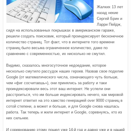
Жалких 13 лет
назад некие
Сергей Брин и
Ларри Пейдж,
сидя на использованных покрышках в американском гараже,
решили создать поисковик, который проиндексирует бесконечное
количество страниц. Тот факт, что в интернете того времени
страниц было весьма ограниченное количество, даже по
сравнению с современностью, их нисколько не смутил.
Видимо, сказалось многосуточное недоедание, которое
несколько смутило рассудок наших героев. Назвав свое поделие
Google (от математического числа, означающего чуть больше,
чем «фиг сосчитаешь»), они принялись за работу и таки
проиндексировали весь этот ваш интернет. Не успели они
расстроиться, что им больше индексировать нечего, как мировой
интернет ответил на это хамство генерацией over 9000 страниц в
сотой степени, а может и больше, и для Google снова нашлась
работа. Так теперь и жили интернет и Google, соревнуясь, кто из
них сильнее.
И соревнованию этому пошел уже 14-й год и давно уже и в нашей