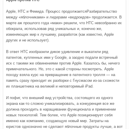
Apple, HTC и Фемида. Процесс продолжаетсяРазбирательство
между «яблочниками» и лидерами «ведроидов» продолжается. В
марте аж прошлого года «маки» решили, что HTC невозбранно их
обокрала, использовав ряд уникальных и, конечно же,
изменяющих мир к лучшему, разработок (как известно, Apple
других и не использует).
В ответ HTC изобразили дикое удивление и выкатили ряд
патентов, купленных ими у Google, а заодно подали встречный
иск с такими же обвинениями против Apple. Казалось бы, ничего
примечательного. Но, это с какой стороны посмотреть. Apple
походу взяла курс на превращение в патентного тролля — на
память сразу приходит их разборки с Гнусмасом из-за схожести
их планшетника на великий и неповторимый iPad.
И пофиг, что внешний вид устройства, состоящего из одного
экрана как-то сложно уникализировать, а конкуренция все же
должна проходить в наращивании функционала и применении
новых технологий. Тем более, что Apple позиционирует себя
именно как компанию, создающую новый мир. Затраты на
юристов однозначно не сделают яблочные продукты лучше, а вот