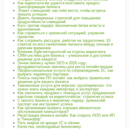
Как маркетологам удается возглавить процесс
трансформации бизнеса
Этикет совещаний: как себя вести, чтобы встреча
прошла успешно
Девять проверенных стратегий для повышения
продуктивности совещаний
Босс против лидера: бесконечная битва власти и
вдохновения
Как справиться с кризисной ситуацией, управляя
проектом
Как сохранить рассудок, работая на трудоголика: 10
советов по восстановлению баланса между личным и
рабочим временем
Влияние Agile-методологий на отделы маркетинга
CRM-система для бизнеса – уникальное и доступное
решение для каждого!
Зачем бизнесу нужен SEO в 2026 году:
фундаментальные причины для роста онлайн-продаж
Профессиональные услуги по сопровождению 1С: как
выбрать надежного партнера
Плюсы покупки ПО онлайн: как выбрать правильное
решение для вашего бизнеса
Таможенные услуги для морских грузоперевозок: что
нужно знать каждому импортеру и экспортеру
Как увеличить продажи с помощью услуг продвижения
карточек товаров на маркетплейсах: стратегия успеха
С малого бизнеса к мировому лидеру: румынский
паспорт как инструмент успеха
Как организации выбрать хорошее абонентское
обслуживание компьютеров?
Регистрация бизнеса онлайн: Как открыть ООО или ИП
в “Тинькофф”
Пять мифов об аренде 1С в облаке
Качества, необходимые бизнесмену