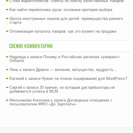
Стоки маркетплейсов: советы по поиску качественных товаров
Как найти перевозчика груза: основные критерии выбора
Школа иностранных языков для детей: преимущества раннего
старта
Оптимизация каталога товаров: как это влияет на продажи
СВЕЖИЕ КОММЕНТАРИИ
Надежда
к записи
Почему в Российских регионах «умирает»
Oriflame
Линь
к записи
Дракон — величие, могущество, мудрость…
Евгений
к записи
Нужен ли плагин кэширования для WordPress?
Сергей
к записи
20 причин, по которым дистрибьюторы не
добиваются успеха в MLM .
Мельникова Ангелина
к записи
Договорные отношения с
пользователем МФО «До Зарплаты»