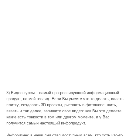
3) Видео-курсы – самый прогрессирующий информационный
продукт, на мой взгляд. Если Вы умеете что-то делать, класть
плитку, создавать 3D проекты, рисовать в фотошопе, шить,
вязать и так далее, запишите свое видео: как Вы это делаете,
какие есть тонкости в том или другом моменте, и у Вас
получится самый настоящий инфопродукт.
Инфобизнес в наши дни стал доступным всем, кто хоть что-то