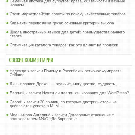
Семейная ипотека для супругов: права, обязанности и важные
нюансы
Стоки маркетплейсов: советы по поиску качественных товаров
Как найти перевозчика груза: основные критерии выбора
Школа иностранных языков для детей: преимущества раннего
старта
Оптимизация каталога товаров: как это влияет на продажи
СВЕЖИЕ КОММЕНТАРИИ
Надежда
к записи
Почему в Российских регионах «умирает»
Oriflame
Линь
к записи
Дракон — величие, могущество, мудрость…
Евгений
к записи
Нужен ли плагин кэширования для WordPress?
Сергей
к записи
20 причин, по которым дистрибьюторы не
добиваются успеха в MLM .
Мельникова Ангелина
к записи
Договорные отношения с
пользователем МФО «До Зарплаты»