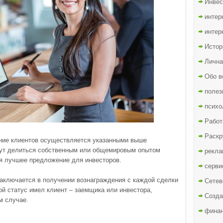
Инвес
интер
интер
Истор
Лична
Обо в
полез
психо
Работ
Раскр
ние клиентов осуществляется указанными выше
ут делиться собственным или общемировым опытом
рекла
я лучшее предложение для инвесторов.
серви
аключается в получении вознаграждения с каждой сделки
Сетев
кой статус имел клиент – заемщика или инвестора,
Созда
м случае.
финан