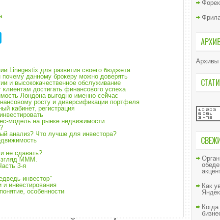
Форек
а
Фрил
АРХИ
Архивы
ии Linegestix для развития своего бюджета
чин почему данному брокеру можно доверять
СТАТИ
огии и высококачественное обслуживание
 клиентам достигать финансового успеха
имость Лондона выгодно именно сейчас
инансовому росту и диверсификации портфеля
ый кабинет, регистрация
инвестировать
нес-модель на рынке недвижимости
?
ый анализ? Что лучше для инвестора?
СВЕЖ
едвижимость
и не сдавать?
Орган
взгляд МММ.
обеде
асть 3-я
акцен
едведь-инвестор”
 и инвестирования
Как у
понятие, особенности
Яндек
Когда
бизне