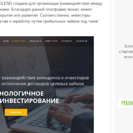
OLEND создана для организации взаимодействия между
ками. Благодаря данной платформе бизнес может
крытия или развития. Соответственно, инвесторы
ктам и заработку путем прибыльных займов под такие
Блог
стартап
ясно
РЕКЛА