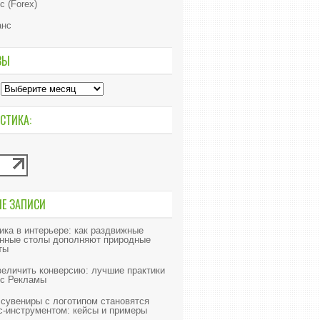
с (Forex)
анс
ВЫ
СТИКА:
ИЕ ЗАПИСИ
ика в интерьере: как раздвижные
нные столы дополняют природные
ты
величить конверсию: лучшие практики
с Рекламы
 сувениры с логотипом становятся
с-инструментом: кейсы и примеры