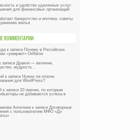
асность и удобство удаленных услуг:
шения для финансовых организаций
аботает банкротство и ипотека: советы
хранению жилья
ИЕ КОММЕНТАРИИ
жда
к записи
Почему в Российских
нах «умирает» Oriflame
к записи
Дракон — величие,
ество, мудрость…
ий
к записи
Нужен ли плагин
ования для WordPress?
й
к записи
20 причин, по которым
ибьюторы не добиваются успеха в
икова Ангелина
к записи
Договорные
ения с пользователем МФО «До
аты»