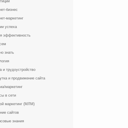
тиции
нет-бизнес
нет-маркетинг
ии успеха
я эффективность
сем
но знать
логия
а и трудоустройство
утка и продвижение сайта
ма/маркетинг
сы в сети
ой маркетинг (МЛМ)
ние сайтов
совые знания