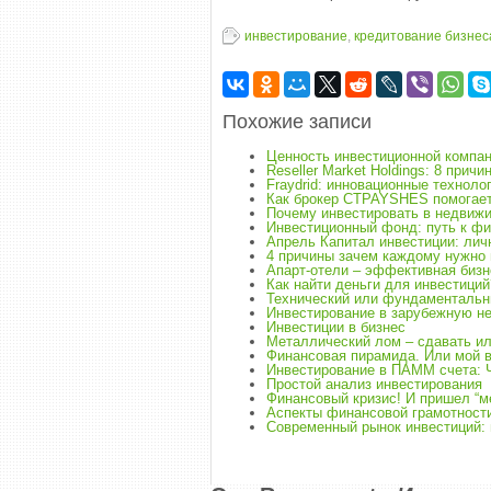
инвестирование
,
кредитование бизнес
Похожие записи
Ценность инвестиционной компан
Reseller Market Holdings: 8 при
Fraydrid: инновационные технол
Как брокер CTPAYSHES помогает
Почему инвестировать в недвиж
Инвестиционный фонд: путь к ф
Апрель Капитал инвестиции: личн
4 причины зачем каждому нужно 
Апарт-отели – эффективная биз
Как найти деньги для инвестиций
Технический или фундаментальн
Инвестирование в зарубежную н
Инвестиции в бизнес
Металлический лом – сдавать ил
Финансовая пирамида. Или мой 
Инвестирование в ПАММ счета: Ч
Простой анализ инвестирования
Финансовый кризис! И пришел “м
Аспекты финансовой грамотности
Современный рынок инвестиций: 