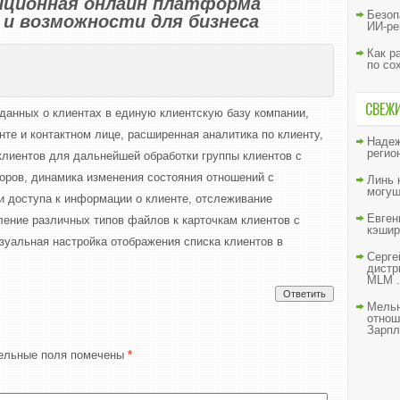
ционная онлайн платформа
Безоп
и возможности для бизнеса
ИИ-ре
Как р
по со
СВЕЖ
 данных о клиентах в единую клиентскую базу компании,
нте и контактном лице, расширенная аналитика по клиенту,
Наде
регио
клиентов для дальнейшей обработки группы клиентов с
ров, динамика изменения состояния отношений с
Линь
могущ
и доступа к информации о клиенте, отслеживание
Евген
ение различных типов файлов к карточкам клиентов с
кэшир
зуальная настройка отображения списка клиентов в
Серге
дистр
MLM .
Ответить
Мельн
отнош
Зарпл
ельные поля помечены
*