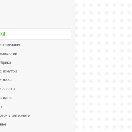
ИКИ
птимизация
ехнологии
убрики
с изнутри
с план
с советы
с-идеи
нг
оток в интернете
вье