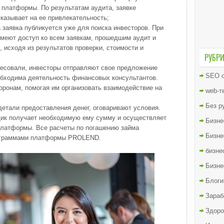
 платформы. По результатам аудита, заявке
указывает на ее привлекательность;
 заявка публикуется уже для поиска инвесторов. При
меют доступ ко всем заявкам, прошедшим аудит и
 исходя из результатов проверки, стоимости и
РУБР
ресовали, инвесторы отправляют свое предложение
SEO о
обходима деятельность финансовых консультантов.
ронам, помогая им организовать взаимодействие на
web-т
Без р
етали предоставления денег, оговаривают условия.
щик получает необходимую ему сумму и осуществляет
Бизне
платформы. Все расчеты по погашению займа
Бизне
рограммами платформы PROLEND.
бизне
Бизне
Блоги
Зараб
Здоро