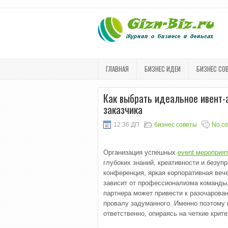
ГЛАВНАЯ
БИЗНЕС ИДЕИ
БИЗНЕС СО
Как выбрать идеальное ивент-а
заказчика
12:36 ДП
бизнес советы
No c
Организация успешных
event мероприя
глубоких знаний, креативности и безуп
конференция, яркая корпоративная веч
зависит от профессионализма команды,
партнера может привести к разочарова
провалу задуманного. Именно поэтому 
ответственно, опираясь на четкие крите