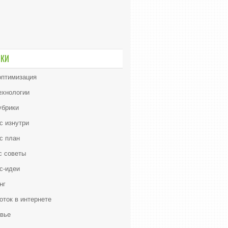
ИКИ
птимизация
ехнологии
убрики
с изнутри
с план
с советы
с-идеи
нг
оток в интернете
вье