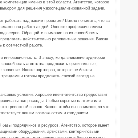
е компетенции именно в этой области. Агентство, которое
 выбором для решения узкоспециализированной задачи.
дет работать над вашим проектом? Важно понимать, что за
 слаженная работа людей. Оцените профессионализм
родюсеров. Обращайте внимание на их способность
 предлагать действительно релевантные решения. Важна
ь к совместной работе.
 и инновационность. В эпоху, когда внимание аудитории
 способность агентства предложить оригинальные,
е значение. Ищите партнеров, которые не боятся
а трендами и готовы предложить свежий взгляд на
нансовых условий. Хорошее ивент-агентство предоставит
 прописаны все расходы. Любые скрытые платежи или
это тревожный звонок. Важно, чтобы вы понимали, за что
оответствует вашим возможностям и ожиданиям.
 базы подрядчиков и ресурсов. Агентство, которое имеет
авщиками оборудования, артистами, кейтеринговыми
ожет предложить вам лучшие условия и более высокое