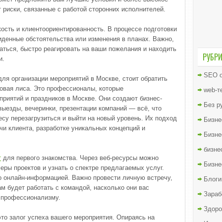
т риски, связанные с работой сторонних исполнителей.
бкость и клиентоориентированность. В процессе подготовки
иденные обстоятельства или изменения в планах. Важно,
аться, быстро реагировать на ваши пожелания и находить
РУБР
и.
SEO о
для организации мероприятий в Москве, стоит обратить
овая лиса. Это профессионалы, которые
web-т
приятий и праздников в Москве. Они создают бизнес-
Без р
выезды, вечеринки, презентации компаний — всё, что
су перезагрузиться и выйти на новый уровень. Их подход
Бизне
чи клиента, разработке уникальных концепций и
Бизне
бизне
т
для первого знакомства. Через веб-ресурсы можно
Бизне
еры проектов и узнать о спектре предлагаемых услуг.
ко онлайн-информацией. Важно провести личную встречу,
Блоги
м будет работать с командой, насколько они вас
Зараб
 профессионализму.
Здоро
это залог успеха вашего мероприятия. Опираясь на