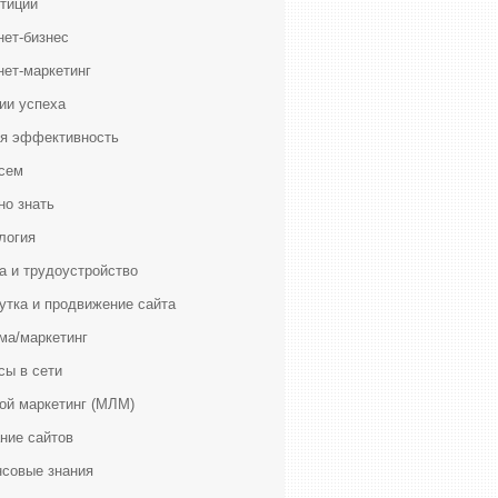
тиции
нет-бизнес
нет-маркетинг
ии успеха
я эффективность
сем
но знать
логия
а и трудоустройство
утка и продвижение сайта
ма/маркетинг
сы в сети
ой маркетинг (МЛМ)
ние сайтов
совые знания