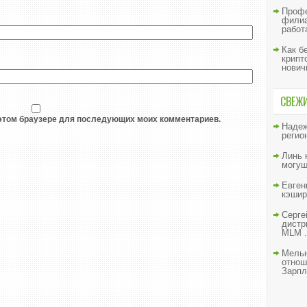
Профе
филиа
работ
Как б
крипт
нович
СВЕЖ
в этом браузере для последующих моих комментариев.
Наде
регио
Линь
могущ
Евген
кэшир
Серге
дистр
MLM .
Мельн
отнош
Зарпл