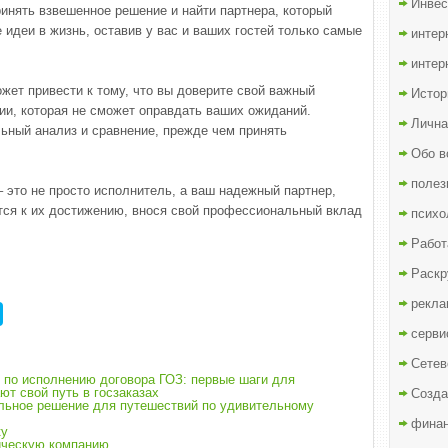
Инвес
инять взвешенное решение и найти партнера, который
идеи в жизнь, оставив у вас и ваших гостей только самые
интер
интер
жет привести к тому, что вы доверите свой важный
Истор
ии, которая не сможет оправдать ваших ожиданий.
Лична
ьный анализ и сравнение, прежде чем принять
Обо в
полез
– это не просто исполнитель, а ваш надежный партнер,
тся к их достижению, внося свой профессиональный вклад
психо
Работ
Раскр
рекла
серви
Сетев
 по исполнению договора ГОЗ: первые шаги для
ют свой путь в госзаказах
Созда
льное решение для путешествий по удивительному
финан
ку
зическую компанию