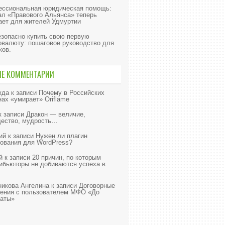
ссиональная юридическая помощь:
л «Правового Альянса» теперь
ает для жителей Удмуртии
езопасно купить свою первую
овалюту: пошаговое руководство для
ков.
ИЕ КОММЕНТАРИИ
жда
к записи
Почему в Российских
нах «умирает» Oriflame
к записи
Дракон — величие,
ество, мудрость…
ий
к записи
Нужен ли плагин
ования для WordPress?
й
к записи
20 причин, по которым
ибьюторы не добиваются успеха в
икова Ангелина
к записи
Договорные
ения с пользователем МФО «До
аты»