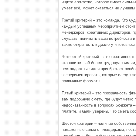
ищите агентство, которое имеет сильны
умеет всё, может оказаться не лучшим
Третий критерий – это команда. Кто бу
каждым успешным мероприятием стоит
менеджеров, креативных директоров, п
слушать, понимать ваши потребности и
также открытость к диалогу и готовност
Четвертый критерий – это креативность
становится всё более трудноуловимым,
нестандартные идеи приобретает особо
экспериментировать, которые следят з
привычные форматы.
Пятый критерий – это прозрачность фи
вам подробную смету, где будут четко
недосказанность в вопросах бюджета – 
платите, и были уверены, что смета с
Шестой критерий – наличие собственной
налаженные связи с площадками, пост
службами, с большей вероятностью см