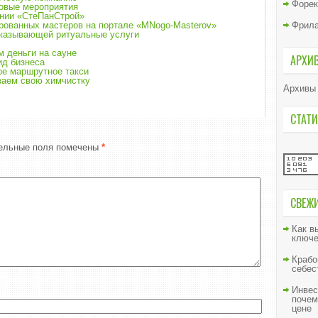
Форек
ковые мероприятия
ании «СтеПанСтрой»
Фрил
ованных мастеров на портале «MNogo-Masterov»
оказывающей ритуальные услуги
м деньги на сауне
АРХИ
ид бизнеса
ое маршрутное такси
ваем свою химчистку
Архивы
СТАТИ
ельные поля помечены
*
СВЕЖ
Как в
ключе
Крабо
себес
Инвес
почем
цене