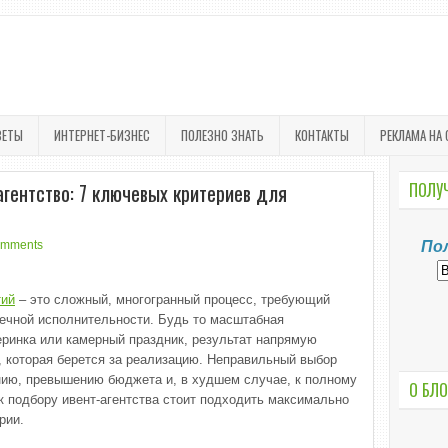
ВЕТЫ
ИНТЕРНЕТ-БИЗНЕС
ПОЛЕЗНО ЗНАТЬ
КОНТАКТЫ
РЕКЛАМА НА 
гентство: 7 ключевых критериев для
ПОЛУЧ
omments
По
тий
– это сложный, многогранный процесс, требующий
речной исполнительности. Будь то масштабная
еринка или камерный праздник, результат напрямую
 которая берется за реализацию. Неправильный выбор
нию, превышению бюджета и, в худшем случае, к полному
О БЛО
к подбору ивент-агентства стоит подходить максимально
рии.