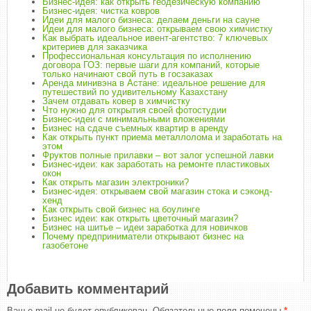
Бизнес-идея: как открыть геодезическую компанию
Бизнес-идея: чистка ковров
Идеи для малого бизнеса: делаем деньги на сауне
Идеи для малого бизнеса: открываем свою химчистку
Как выбрать идеальное ивент-агентство: 7 ключевых
критериев для заказчика
Профессиональная консультация по исполнению
договора ГОЗ: первые шаги для компаний, которые
только начинают свой путь в госзаказах
Аренда минивэна в Астане: идеальное решение для
путешествий по удивительному Казахстану
Зачем отдавать ковер в химчистку
Что нужно для открытия своей фотостудии
Бизнес-идеи с минимальными вложениями
Бизнес на сдаче съемных квартир в аренду
Как открыть пункт приема металлолома и заработать на
этом
Фруктов полные прилавки – вот залог успешной лавки
Бизнес-идеи: как заработать на ремонте пластиковых
окон
Как открыть магазин электроники?
Бизнес-идея: открываем свой магазин стока и сэконд-
хенд
Как открыть свой бизнес на боулинге
Бизнес идеи: как открыть цветочный магазин?
Бизнес на шитье – идеи заработка для новичков
Почему предприниматели открывают бизнес на
газобетоне
Добавить комментарий
Ваш e-mail не будет опубликован.
Обязательные поля помечены
*