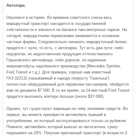
Автопарк.
Окунемся в историю. Во времена советского союза весь
маршрутный транспорт находился в государственной
собственности и значился на балансе таксомотроных парков. На
сегодня, маршрутными перевозками занимаются в основном
частные фирмы. Следовательно начинать маршруточный бизнес
придется с нуля, то есть, с автопарка. Тут есть два пути: либо
недорогая, но недолговечная продукция оттечественного
Горьковского автозавода, либо дорогие, но надежные
микроавтобусы зарубежного производства (Mercedes Sprinter,
Ford Transit и т.д.). Для примера, хорошо нам известный
ГАЗ-322132 (называемый в народе попросту “Газелька”)
полностью оборудованный для перевозки пассажиров, обойдется
вам не дешевле $7 500. В то же время, за 14-местный Ford Transit
придется выложить впятеро больше (около $37 000).
Однако, тут существуют вариации на тему экономии средств. Во
первых, вы можете приобрести автомобиль бывший в
употреблении, но который эксплуатировался только за рубежом.
Помните, автомобиль который выехал из автосалона, сразу
подешевел на 20%. Покупая пригнанный транспорт (в возрасте 2-