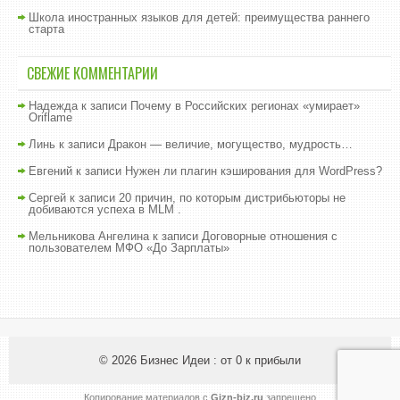
Школа иностранных языков для детей: преимущества раннего
старта
СВЕЖИЕ КОММЕНТАРИИ
Надежда
к записи
Почему в Российских регионах «умирает»
Oriflame
Линь
к записи
Дракон — величие, могущество, мудрость…
Евгений
к записи
Нужен ли плагин кэширования для WordPress?
Сергей
к записи
20 причин, по которым дистрибьюторы не
добиваются успеха в MLM .
Мельникова Ангелина
к записи
Договорные отношения с
пользователем МФО «До Зарплаты»
© 2026
Бизнес Идеи : от 0 к прибыли
Копирование материалов с
Gizn-biz.ru
запрещено