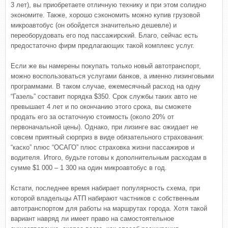
3 лет), вы приобретаете отличную технику и при этом солидно
экономите. Также, хорошо сэкономить можно купив грузовой
микроавтобус (он обойдется значительно дешевле) и
переоборудовать его под пассажирский. Благо, сейчас есть
предостаточно фирм предлагающих такой комплекс услуг.
Если же вы намерены покупать только новый автотранспорт,
можно воспользоваться услугами банков, а именно лизинговыми
программами. В таком случае, ежемесячный расход на одну
“Газель” составит порядка $350. Срок службы таких авто не
превышает 4 лет и по окончанию этого срока, вы сможете
продать его за остаточную стоимость (около 20% от
первоначальной цены). Однако, при лизинге вас ожидает не
совсем приятный сюрприз в виде обязательного страхования:
“каско” плюс “ОСАГО” плюс страховка жизни пассажиров и
водителя. Итого, будьте готовы к дополнительным расходам в
сумме $1 000 – 1 300 на один микроавтобус в год.
Кстати, последнее время набирает популярность схема, при
которой владельцы АТП набирают частников с собственным
автотранспортом для работы на маршрутах города. Хотя такой
вариант навряд ли имеет право на самостоятельное