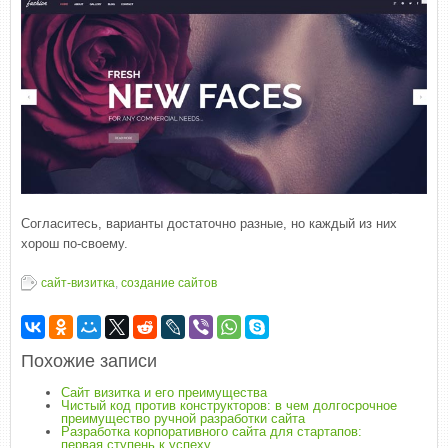
Согласитесь, варианты достаточно разные, но каждый из них
хорош по-своему.
сайт-визитка
,
создание сайтов
Похожие записи
Сайт визитка и его преимущества
Чистый код против конструкторов: в чем долгосрочное
преимущество ручной разработки сайта
Разработка корпоративного сайта для стартапов:
первая ступень к успеху