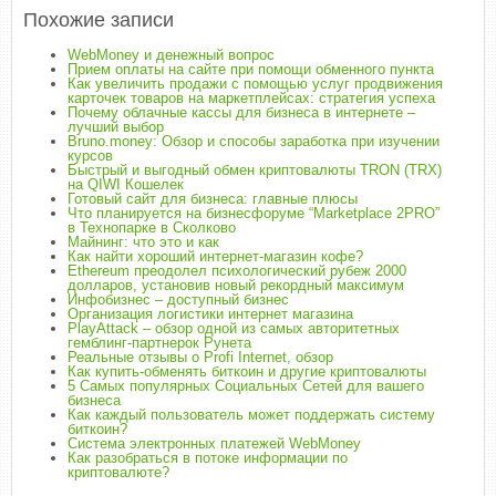
Похожие записи
WebMoney и денежный вопрос
Прием оплаты на сайте при помощи обменного пункта
Как увеличить продажи с помощью услуг продвижения
карточек товаров на маркетплейсах: стратегия успеха
Почему облачные кассы для бизнеса в интернете –
лучший выбор
Bruno.money: Обзор и способы заработка при изучении
курсов
Быстрый и выгодный обмен криптовалюты TRON (TRX)
на QIWI Кошелек
Готовый сайт для бизнеса: главные плюсы
Что планируется на бизнесфоруме “Marketplace 2PRO”
в Технопарке в Сколково
Майнинг: что это и как
Как найти хороший интернет-магазин кофе?
Ethereum преодолел психологический рубеж 2000
долларов, установив новый рекордный максимум
Инфобизнес – доступный бизнес
Организация логистики интернет магазина
PlayAttack – обзор одной из самых авторитетных
гемблинг-партнерок Рунета
Реальные отзывы о Profi Internet, обзор
Как купить-обменять биткоин и другие криптовалюты
5 Самых популярных Социальных Сетей для вашего
бизнеса
Как каждый пользователь может поддержать систему
биткоин?
Система электронных платежей WebMoney
Как разобраться в потоке информации по
криптовалюте?