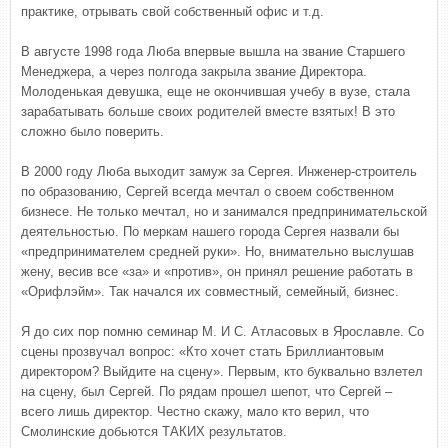
практике, отрывать свой собственный офис и т.д.
В августе 1998 года Люба впервые вышла на звание Старшего
Менеджера, а через полгода закрыла звание Директора.
Молоденькая девушка, еще не окончившая учебу в вузе, стала
зарабатывать больше своих родителей вместе взятых! В это
сложно было поверить.
В 2000 году Люба выходит замуж за Сергея. Инженер-строитель
по образованию, Сергей всегда мечтал о своем собственном
бизнесе. Не только мечтал, но и занимался предпринимательской
деятельностью. По меркам нашего города Сергея назвали бы
«предпринимателем средней руки». Но, внимательно выслушав
жену, весив все «за» и «против», он принял решение работать в
«Орифлэйм». Так начался их совместный, семейный, бизнес.
Я до сих пор помню семинар М. И С. Атласовых в Ярославле. Со
сцены прозвучал вопрос: «Кто хочет стать Бриллиантовым
директором? Выйдите на сцену». Первым, кто буквально взлетел
на сцену, был Сергей. По рядам прошел шепот, что Сергей –
всего лишь директор. Честно скажу, мало кто верил, что
Смолинские добьются ТАКИХ результатов.