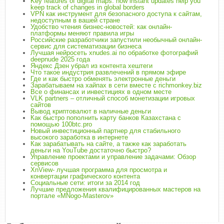
Key features of digital maps: how instant updates help you
keep track of changes in global borders
VPN как инструмент для безопасного доступа к сайтам,
недоступным в вашей стране
Удобство чтения бизнес-новостей: как онлайн-
платформы меняют правила игры
Российские разработчики запустили необычный онлайн-
сервис для систематизации бизнеса
Лучшая нейросеть xnudes.ai по обработке фотографий
deepnude 2025 года
Яндекс Дзен убрал из контента хештеги
Что такое индустрия развлечений в прямом эфире
Где и как быстро обменять электронные деньги
Зарабатываем на хайпах в сети вместе с richmonkey.biz
Все о финансах и инвестициях в одном месте
VLK partners – отличный способ монетизации игровых
сайтов
Вывод криптовалют в наличные деньги
Как быстро пополнить карту банков Казахстана с
помощью 100btc.pro
Новый инвестиционный партнер для стабильного
высокого заработка в интернете
Как зарабатывать на сайте, а также как заработать
деньги на YouTube достаточно быстро?
Управление проектами и управление задачами: Обзор
сервисов
XnView- лучшая программа для просмотра и
конвертации графического контента
Социальные сети: итоги за 2014 год
Лучшие предложения квалифицированных мастеров на
портале «MNogo-Masterov»