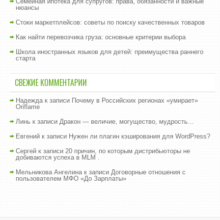
Семейная ипотека для супругов: права, обязанности и важные
нюансы
Стоки маркетплейсов: советы по поиску качественных товаров
Как найти перевозчика груза: основные критерии выбора
Школа иностранных языков для детей: преимущества раннего
старта
СВЕЖИЕ КОММЕНТАРИИ
Надежда
к записи
Почему в Российских регионах «умирает»
Oriflame
Линь
к записи
Дракон — величие, могущество, мудрость…
Евгений
к записи
Нужен ли плагин кэширования для WordPress?
Сергей
к записи
20 причин, по которым дистрибьюторы не
добиваются успеха в MLM .
Мельникова Ангелина
к записи
Договорные отношения с
пользователем МФО «До Зарплаты»