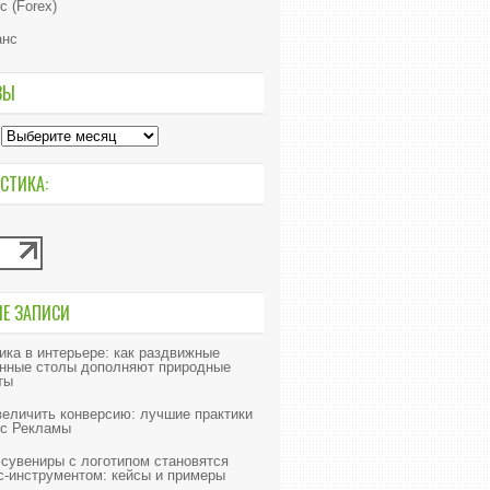
с (Forex)
анс
ВЫ
СТИКА:
ИЕ ЗАПИСИ
ика в интерьере: как раздвижные
нные столы дополняют природные
ты
величить конверсию: лучшие практики
с Рекламы
 сувениры с логотипом становятся
с-инструментом: кейсы и примеры