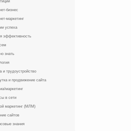
тиции
нет-бизнес
нет-маркетинг
ии успеха
я эффективность
сем
но знать
логия
а и трудоустройство
утка и продвижение сайта
ма/маркетинг
сы в сети
ой маркетинг (МЛМ)
ние сайтов
совые знания