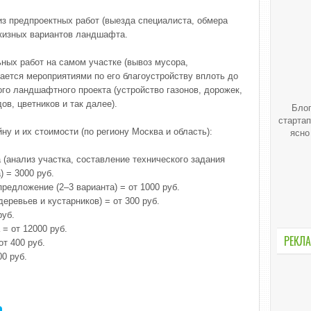
из предпроектных работ (выезда специалиста, обмера
скизных вариантов ландшафта.
ных работ на самом участке (вывоз мусора,
ается мероприятиями по его благоустройству вплоть до
го ландшафтного проекта (устройство газонов, дорожек,
в, цветников и так далее).
Блог
стартап
у и их стоимости (по региону Москва и область):
ясно
(анализ участка, составление технического задания
 = 3000 руб.
предложение (2–3 варианта) = от 1000 руб.
ревьев и кустарников) = от 300 руб.
руб.
= от 12000 руб.
РЕКЛА
т 400 руб.
0 руб.