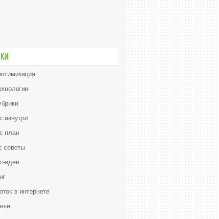
ИКИ
птимизация
ехнологии
убрики
с изнутри
с план
с советы
с-идеи
нг
оток в интернете
вье