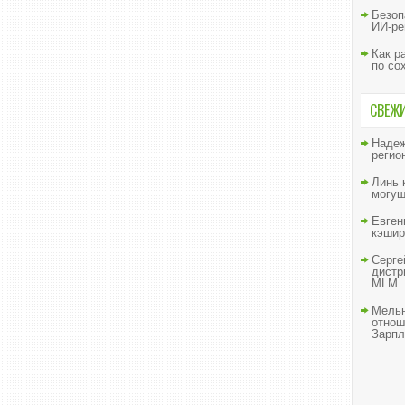
Безоп
ИИ-ре
Как р
по со
СВЕЖ
Наде
регио
Линь
могущ
Евген
кэшир
Серге
дистр
MLM .
Мельн
отнош
Зарпл