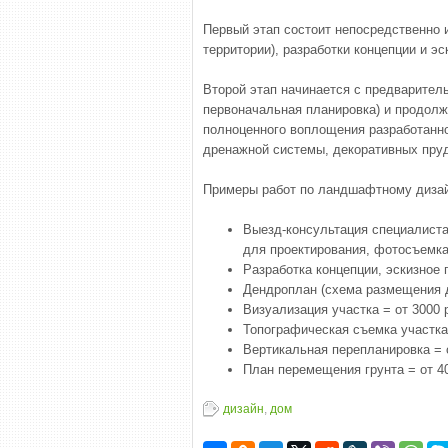
Первый этап состоит непосредственно 
территории), разработки концепции и э
Второй этап начинается с предваритель
первоначальная планировка) и продолж
полноценного воплощения разработанно
дренажной системы, декоративных прудо
Примеры работ по ландшафтному дизайн
Выезд-консультация
специалиста 
для проектирования, фотосъемка)
Разработка концепции, эскизное 
Дендроплан (схема размещения де
Визуализация участка = от 3000 
Топографическая съемка участка 
Вертикальная перепланировка = о
План перемещения грунта = от 40
дизайн
,
дом