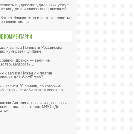
асность и удобство удаленных услуг:
шения для финансовых организаций
аботает банкротство и ипотека: советы
хранению жилья
ИЕ КОММЕНТАРИИ
жда
к записи
Почему в Российских
нах «умирает» Oriflame
к записи
Дракон — величие,
ество, мудрость…
ий
к записи
Нужен ли плагин
ования для WordPress?
й
к записи
20 причин, по которым
ибьюторы не добиваются успеха в
икова Ангелина
к записи
Договорные
ения с пользователем МФО «До
аты»