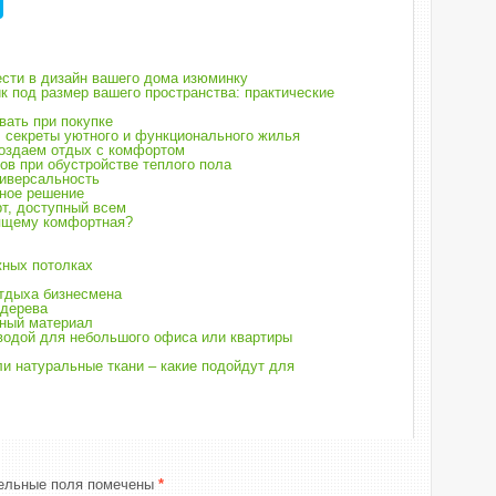
ести в дизайн вашего дома изюминку
к под размер вашего пространства: практические
вать при покупке
 секреты уютного и функционального жилья
создаем отдых с комфортом
ов при обустройстве теплого пола
ниверсальность
чное решение
т, доступный всем
оящему комфортная?
ных потолках
отдыха бизнесмена
 дерева
чный материал
водой для небольшого офиса или квартиры
ли натуральные ткани – какие подойдут для
ельные поля помечены
*