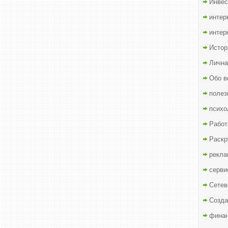
Инвес
интер
интер
Истор
Лична
Обо в
полез
психо
Работ
Раскр
рекла
серви
Сетев
Созда
финан