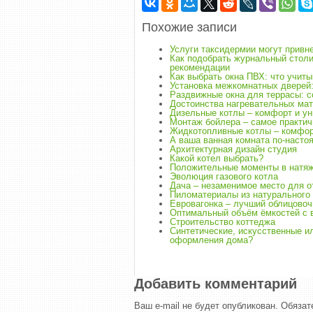
Похожие записи
Услуги таксидермии могут привн
Как подобрать журнальный столи
рекомендации
Как выбрать окна ПВХ: что учиты
Установка межкомнатных дверей:
Раздвижные окна для террасы: 
Достоинства нагревательных мат
Дизельные котлы – комфорт и у
Монтаж бойлера – самое практи
Жидкотопливные котлы – комфор
А ваша ванная комната по-наст
Архитектурная дизайн студия
Какой котел выбрать?
Положительные моменты в натяж
Эволюция газового котла
Дача – незаменимое место для 
Пиломатериалы из натурального
Евровагонка – лучший облицово
Оптимальный объём ёмкостей с 
Строительство коттеджа
Синтетические, искусственные и
оформления дома?
Добавить комментарий
Ваш e-mail не будет опубликован.
Обязат