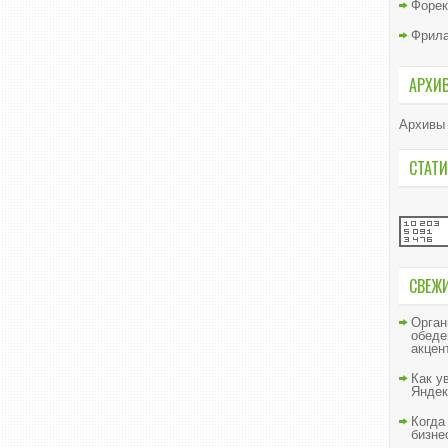
Форек
Фрил
АРХИ
Архивы
СТАТИ
СВЕЖ
Орган
обеде
акцен
Как у
Яндек
Когда
бизне